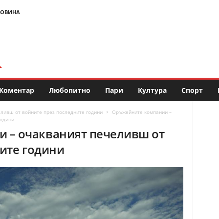
НОВИНА
Коментар
Любопитно
Пари
Култура
Спорт
ливш от войните през последните години
Оръжейните компании –
години
 – очакваният печеливш от
ите години