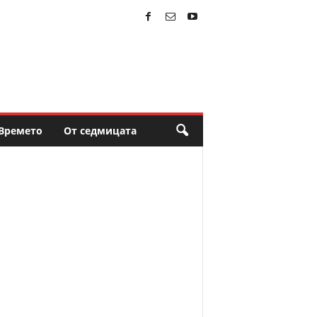
Времето
От седмицата