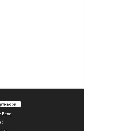
ртньори
е Веле
С