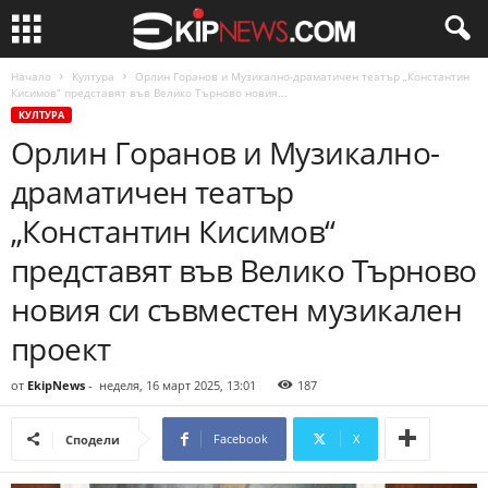
Начало
Култура
Орлин Горанов и Музикално-драматичен театър „Константин
Кисимов“ представят във Велико Търново новия...
КУЛТУРА
Орлин Горанов и Музикално-
драматичен театър
„Константин Кисимов“
представят във Велико Търново
новия си съвместен музикален
проект
от
EkipNews
-
неделя, 16 март 2025, 13:01
187
Facebook
X
Сподели