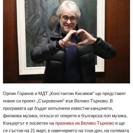
Орлин Горанов и МДТ „Константин Кисимов“ ще представят
новия си проект „Съкровения“ във Велико Търново. В
програмата ще бъдат изпълнени известни канцонети,
филмова музика, откъси от оперети и българска поп музика.
Концертът е посветен на
празника на Велико Търново
и ще
се състои на 21 март, в навечерието на този ден, на голямата