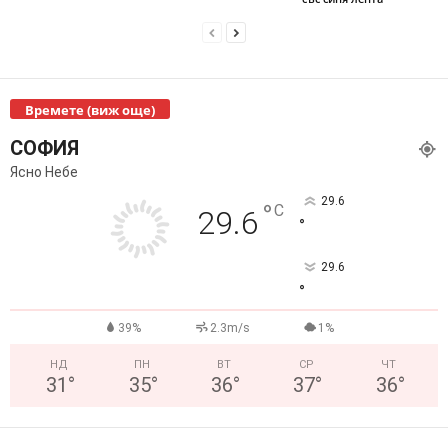
Времете (виж още)
СОФИЯ
Ясно Небе
29.6
°
C
29.6
°
29.6
°
39%
2.3m/s
1%
НД
ПН
ВТ
СР
ЧТ
31
°
35
°
36
°
37
°
36
°