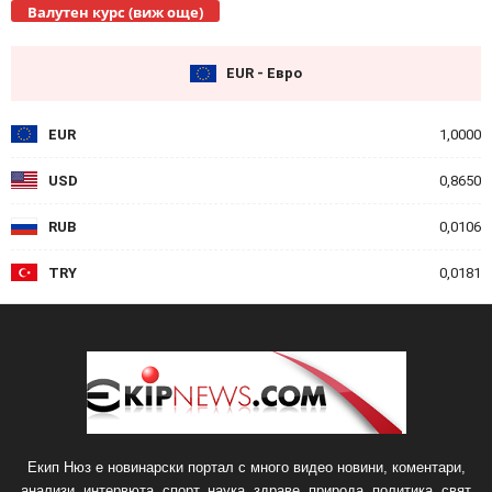
Валутен курс (виж още)
EUR - Евро
EUR
1,0000
USD
0,8650
RUB
0,0106
TRY
0,0181
Екип Нюз е новинарски портал с много видео новини, коментари,
анализи, интервюта, спорт, наука, здраве, природа, политика, свят