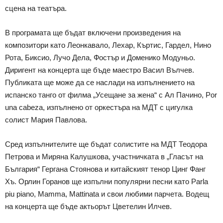
сцена на театъра.
В програмата ще бъдат включени произведения на
композитори като Леонкавало, Лехар, Къртис, Гардел, Нино
Рота, Биксио, Лучо Дела, Фостър и Доменико Модуньо.
Диригент на концерта ще бъде маестро Васил Вълчев.
Публиката ще може да се наслади на изпълнението на
испанско танго от филма „Усещане за жена“ с Ал Пачино, Por
una cabeza, изпълнено от оркестъра на МДТ с цигулка
солист Мария Павлова.
Сред изпълнителите ще бъдат солистите на МДТ Теодора
Петрова и Миряна Калушкова, участничката в „Гласът на
България“ Гергана Стоянова и китайският тенор Цинг Фанг
Хъ. Орлин Горанов ще изпълни популярни песни като Parla
piu piano, Mamma, Mattinata и свои любими парчета. Водещ
на концерта ще бъде актьорът Цветелин Илчев.