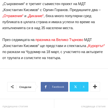
„Съкровения“ е третият съвместен проект на МДТ
„Константин Кисимов“ с Орлин Горанов. Предишните два –
„Отражения“
и
„Дихание“
, бяха много популярни сред
публиката в цялата страна и имаха успехи по време на
изпълненията си в над 35 населени места.
През седмицата на
празника на Велико Търново
МДТ
„Константин Кисимов“ ще представи и спектакъла
„Курортът“
по разкази на Чудомир на 18 март, с участието на актьорите
от трупата и солистите на театъра.
Facebook
X
Сподели
предишна статия
следваща статия