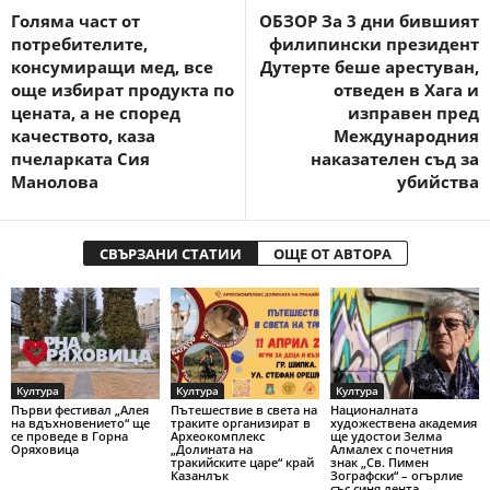
Голяма част от
ОБЗОР За 3 дни бившият
потребителите,
филипински президент
консумиращи мед, все
Дутерте беше арестуван,
още избират продукта по
отведен в Хага и
цената, а не според
изправен пред
качеството, каза
Международния
пчеларката Сия
наказателен съд за
Манолова
убийства
СВЪРЗАНИ СТАТИИ
ОЩЕ ОТ АВТОРА
Култура
Култура
Култура
Първи фестивал „Алея
Пътешествие в света на
Националната
на вдъхновението“ ще
траките организират в
художествена академия
се проведе в Горна
Археокомплекс
ще удостои Зелма
Оряховица
„Долината на
Алмалех с почетния
тракийските царе“ край
знак „Св. Пимен
Казанлък
Зографски“ – огърлие
със синя лента