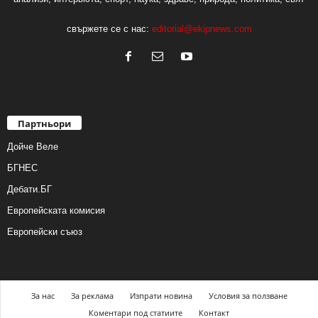
свържете се с нас:
editorial@ekipnews.com
Партньори
Дойче Веле
БГНЕС
Дебати.БГ
Европейската комисия
Европейски съюз
За нас
За реклама
Изпрати новина
Условия за ползване
Коментари под статиите
Контакт