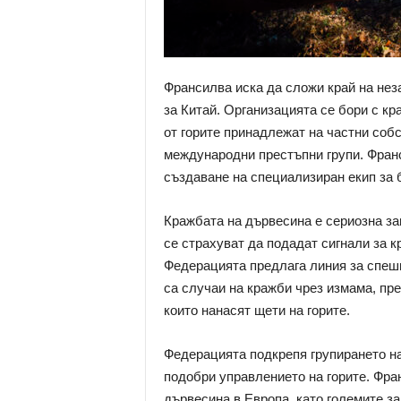
Франсилва иска да сложи край на нез
за Китай. Организацията се бори с кр
от горите принадлежат на частни собс
международни престъпни групи. Франс
създаване на специализиран екип за 
Кражбата на дървесина е сериозна за
се страхуват да подадат сигнали за к
Федерацията предлага линия за спешн
са случаи на кражби чрез измама, пре
които нанасят щети на горите.
Федерацията подкрепя групирането на
подобри управлението на горите. Фран
дървесина в Европа, като големите за