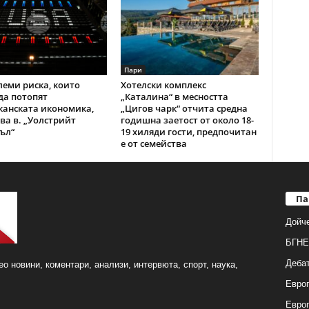
Пари
леми риска, които
Хотелски комплекс
да потопят
„Каталина“ в месността
анската икономика,
„Цигов чарк“ отчита средна
ва в. „Уолстрийт
годишна заетост от около 18-
ъл“
19 хиляди гости, предпочитан
е от семейства
Па
Дойч
БГНЕ
Деба
о новини, коментари, анализи, интервюта, спорт, наука,
Европ
Евро