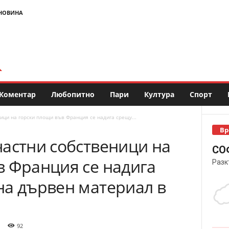
НОВИНА
Коментар
Любопитно
Пари
Култура
Спорт
ици на горски площи във Франция се надига срещу...
Вр
частни собственици на
СО
в Франция се надига
Разк
на дървен материал в
92