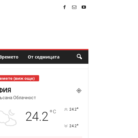
Времето
От седмицата
емете (виж още)
ФИЯ
ъсана Облачност
°
24.2
°
C
24.2
°
24.2