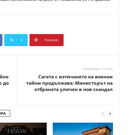
X
Pinterest
Copy URL
следваща статия
ийно
Сагата с изтичането на военни
р до
тайни продължава: Министърът на
отбраната уличен в нов скандал
ОРА