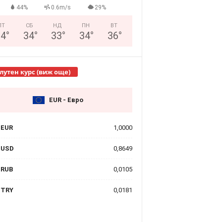
44%
0.6m/s
29%
ПТ
СБ
НД
ПН
ВТ
24
°
34
°
33
°
34
°
36
°
лутен курс (виж още)
EUR - Евро
EUR
1,0000
USD
0,8649
RUB
0,0105
TRY
0,0181