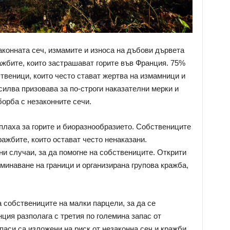
аконната сеч, измамите и износа на дъбови дървета
ажбите, които застрашават горите във Франция. 75%
твеници, които често стават жертва на измамници и
илва призовава за по-строги наказателни мерки и
борба с незаконните сечи.
плаха за горите и биоразнообразието. Собствениците
ражбите, които остават често ненаказани.
и случаи, за да помогне на собствениците. Открити
минаване на граници и организирана групова кражба,
 собствениците на малки парцели, за да се
ция разполага с третия по големина запас от
паси са изложени на риск от незаконна сеч и кражби.