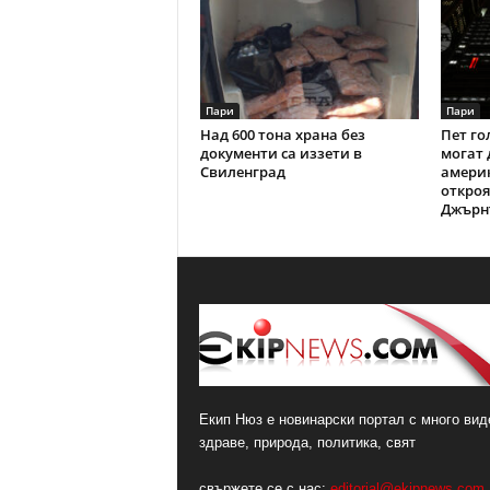
Пари
Пари
Над 600 тона храна без
Пет го
документи са иззети в
могат 
Свиленград
америк
откроя
Джърн
Екип Нюз е новинарски портал с много виде
здраве, природа, политика, свят
свържете се с нас:
editorial@ekipnews.com