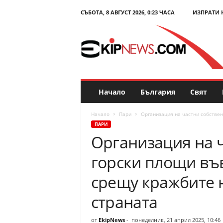
СЪБОТА, 8 АВГУСТ 2026, 0:23 ЧАСА
ИЗПРАТИ 
E
k
i
p
N
e
w
s
Начало
България
Свят
.
c
Начало
Пари
Организация на частни собствен
o
ПАРИ
m
Организация на 
–
Н
горски площи въ
о
в
срещу кражбите 
и
н
страната
и
и
от
EkipNews
-
понеделник, 21 април 2025, 10:46
к