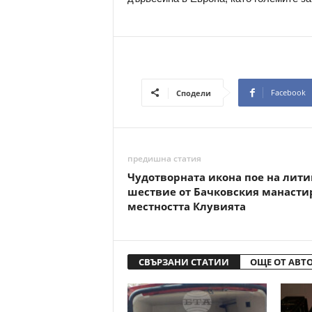
Facebook
Сподели
предишна статия
Чудотворната икона пое на лит
шествие от Бачковския манасти
местността Клувията
СВЪРЗАНИ СТАТИИ
ОЩЕ ОТ АВТ