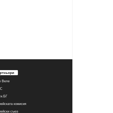
ртньори
е Веле
С
ти.БГ
ейската комисия
пейски съюз