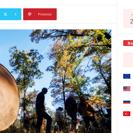
X
Pinterest
Copy URL
Ва