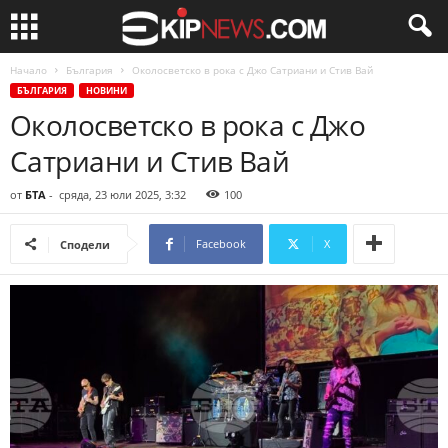
Начало
България
Околосветско в рока с Джо Сатриани и Стив Вай
БЪЛГАРИЯ
НОВИНИ
Околосветско в рока с Джо
Сатриани и Стив Вай
от
БТА
-
сряда, 23 юли 2025, 3:32
100
Facebook
X
Сподели