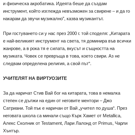
и физическа акробатика. Идеята беше да създам
инструмент, който изглежда невъзможен за свирене – и да го
накарам да звучи музикално”, казва музикантът.
При гостуването си у нас през 2000 г. той споделя: „Китарата
е най-великият инструмент на света, тя доминира във всички
жанрове, а в рока тя е силата, вкусът и същността на
музиката. Човек се превръща в това, което свири. Аз не
следвам определена религия, а свой път“.
УЧИТЕЛЯТ НА ВИРТУОЗИТЕ
За да наричат Стив Вай бог на китарата, това в немалка
степен се дължи на един от неговите ментори – Джо
Сатриани. Той пък е наричан от Вай „учител по душа“. През
неговата школа са минали също Кърк Хамет от Metallica,
Алекс Сколник от Testament, Лари Лалонд от Primus, Чарли
Хънтър.