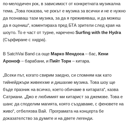
по-мелодичен рок, в зависимост от конкретната музикална
тема. „Това показва, че рокът е музика за всички и не е нужно
да познаваш тази музика, за да я преживяваш, и да можеш
да я оцениш“, коментираха пред БТА зрители след края на
шоуто. То е част от турне, наречено
Surfing with the Hydra
(Сърфиране с хидра).
В SatchVai Band са още
Марко Мендоса
– бас,
Кени
Ароноф
– барабани, и
Пийт Торн
– китара.
„Всеки път, когато свирим заедно, си спомням как като
тийнейджъри живеехме и дишахме музика. Това шоу ще
бъде празник на всичко, което обичаме в китарата“, казва
Сатриани. „Джо е любимият ми китарист за джемове. Това е
шанс да споделим магията, която създаваме, с феновете на
живо“, отбелязва Вай. Програмата на концерта бе
доказателство за думите и на двете легенди.