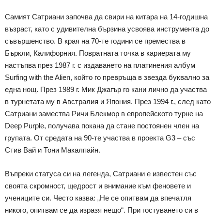
Самият Сатриани започва да свири на китара на 14-годишна
възраст, като с удивителна бързина усвоява инструмента до
съвършенство. В края на 70-те години се премества в
Бъркли, Калифорния. Повратната точка в кариерата му
настъпва през 1987 г. с издаването на платинения албум
Surfing with the Alien, който го превръща в звезда буквално за
една нощ. През 1989 г. Мик Джагър го кани лично да участва
в турнетата му в Австралия и Япония. През 1994 г., след като
Сатриани замества Ричи Блекмор в европейското турне на
Deep Purple, получава покана да стане постоянен член на
групата. От средата на 90-те участва в проекта G3 – със
Стив Вай и Тони Макалпайн.
Въпреки статуса си на легенда, Сатриани е известен със
своята скромност, щедрост и внимание към феновете и
учениците си. Често казва: „Не се опитвам да впечатля
никого, опитвам се да изразя нещо“. При гостуването си в