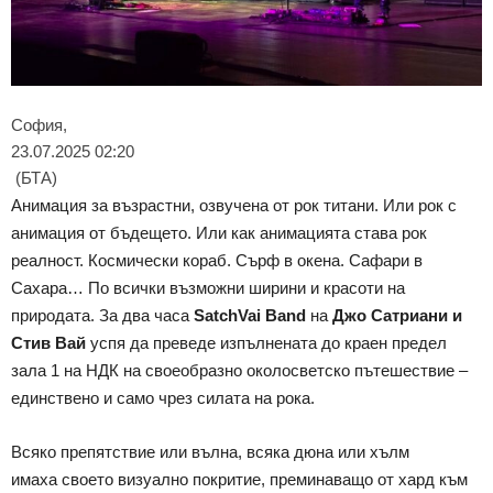
София,
23.07.2025 02:20
(БТА)
Анимация за възрастни, озвучена от рок титани. Или рок с
анимация от бъдещето. Или как анимацията става рок
реалност. Космически кораб. Сърф в окена. Сафари в
Сахара… По всички възможни ширини и красоти на
природата. За два часа
SatchVai Band
на
Джо Сатриани и
Стив Вай
успя да преведе изпълнената до краен предел
зала 1 на НДК на своеобразно околосветско пътешествие –
единствено и само чрез силата на рока.
Всяко препятствие или вълна, всяка дюна или хълм
имаха своето визуално покритие, преминаващо от хард към