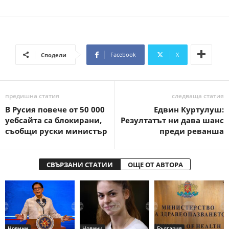
Facebook
X
Сподели
предишна статия
следваща статия
В Русия повече от 50 000
Едвин Куртулуш:
уебсайта са блокирани,
Резултатът ни дава шанс
съобщи руски министър
преди реванша
СВЪРЗАНИ СТАТИИ
ОЩЕ ОТ АВТОРА
Новини
Новини
България