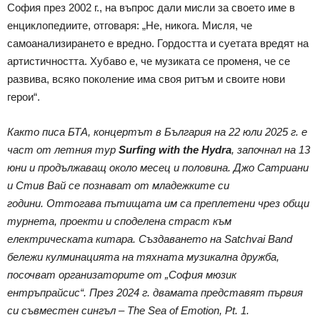
София през 2002 г., на въпрос дали мисли за своето име в
енциклопедиите, отговаря: „Не, никога. Мисля, че
самоанализирането е вредно. Гордостта и суетата вредят на
артистичността. Хубаво е, че музиката се променя, че се
развива, всяко поколение има своя ритъм и своите нови
герои“.
Както писа БТА, концертът в България на 22 юли 2025 г. е
част от летния тур
Surfing with the Hydra
, започнал на 13
юни и продължаващ около месец и половина. Джо Сатриани
и Стив Вай се познават от младежките си
години. Оттогава пътищата им са преплетени чрез общи
турнета, проекти и споделена страст към
електрическата китара. Създаването на Satchvai Band
бележи кулминацията на тяхната музикална дружба,
посочват организаторите от „София мюзик
ентръпрайсис“. През 2024 г. двамата представят първия
си съвместен сингъл – The Sea of Emotion, Pt. 1.