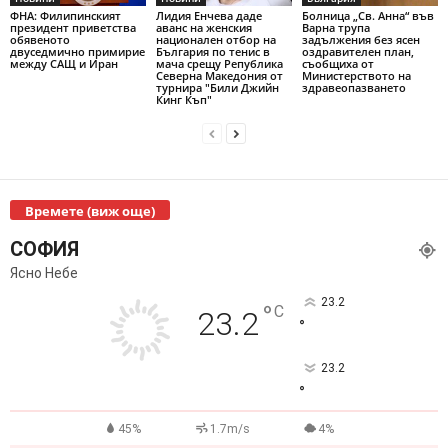
ФНА: Филипинският
Лидия Енчева даде
Болница „Св. Анна“ във
президент приветства
аванс на женския
Варна трупа
обявеното
национален отбор на
задължения без ясен
двуседмично примирие
България по тенис в
оздравителен план,
между САЩ и Иран
мача срещу Република
съобщиха от
Северна Македония от
Министерството на
турнира "Били Джийн
здравеопазването
Кинг Къп"
Времете (виж още)
СОФИЯ
Ясно Небе
23.2
°
C
23.2
°
23.2
°
45%
1.7m/s
4%