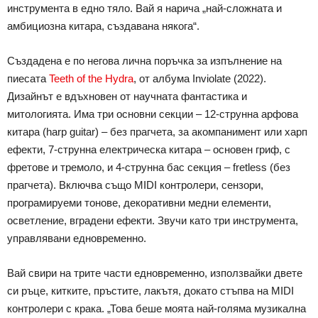
инструмента в едно тяло. Вай я нарича „най-сложната и
амбициозна китара, създавана някога“.
Създадена е по негова лична поръчка за изпълнение на
пиесата
Teeth of the Hydra
, от албума Inviolate (2022).
Дизайнът е вдъхновен от научната фантастика и
митологията. Има три основни секции – 12-струнна арфова
китара (harp guitar) – без прагчета, за акомпанимент или харп
ефекти, 7-струнна електрическа китара – основен гриф, с
фретове и тремоло, и 4-струнна бас секция – fretless (без
прагчета). Включва също MIDI контролери, сензори,
програмируеми тонове, декоративни медни елементи,
осветление, вградени ефекти. Звучи като три инструмента,
управлявани едновременно.
Вай свири на трите части едновременно, използвайки двете
си ръце, китките, пръстите, лакътя, докато стъпва на MIDI
контролери с крака. „Това беше моята най-голяма музикална