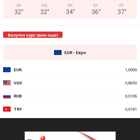
СБ
НД
ПН
ВТ
СР
32
°
32
°
34
°
36
°
37
°
Валутен курс (виж още)
EUR - Евро
EUR
1,0000
USD
0,8650
RUB
0,0106
TRY
0,0181