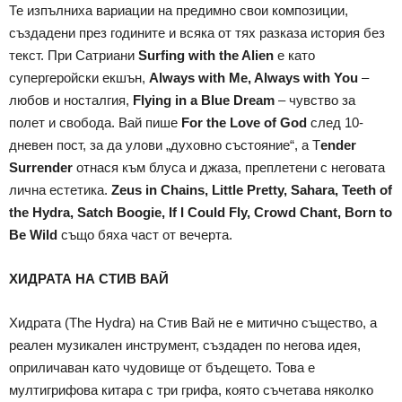
Те изпълниха вариации на предимно свои композиции,
създадени през годините и всяка от тях разказа история без
текст. При Сатриани
Surfing with the Alien
е като
супергеройски екшън,
Always with Me, Always with You
–
любов и носталгия,
Flying in a Blue Dream
– чувство за
полет и свобода. Вай пише
For the Love of God
след 10-
дневен пост, за да улови „духовно състояние“, а T
ender
Surrender
отнася към блуса и джаза, преплетени с неговата
лична естетика.
Zeus in Chains, Little Pretty, Sahara, Teeth of
the Hydra, Satch Boogie, If I Could Fly, Crowd Chant, Born to
Be Wild
също бяха част от вечерта.
ХИДРАТА НА СТИВ ВАЙ
Хидрата (The Hydra) на Стив Вай не е митично същество, а
реален музикален инструмент, създаден по негова идея,
оприличаван като чудовище от бъдещето. Това е
мултигрифова китара с три грифа, която съчетава няколко