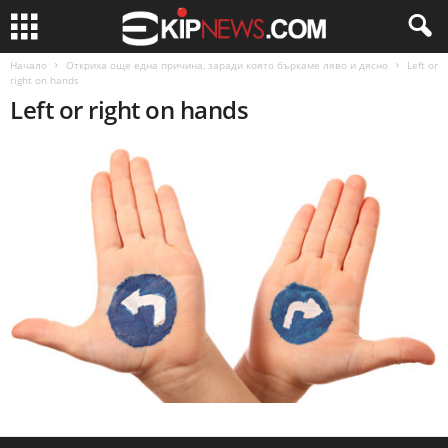
Начало
Откриха още една причина, заради която бъркаме ляво и дясно
Left or
right on hands
Left or right on hands