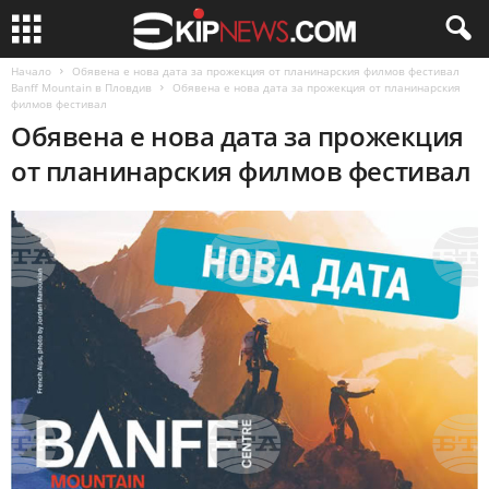
Начало
Обявена е нова дата за прожекция от планинарския филмов фестивал
Banff Mountain в Пловдив
Обявена е нова дата за прожекция от планинарския
филмов фестивал
Обявена е нова дата за прожекция
от планинарския филмов фестивал