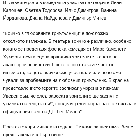
В главните роли в комедията участват актьорите Иван
Калошев, Светла Тодорова, Илчо Димитров, Ванина
Йорданова, Диана Найденова и Димитър Митев.
”Всичко в “любовните триъгълници” е по-сложно
отколкото изглежда. В театъра всичко е различно, особено
когато се представя френска комедия от Марк Камолети.
Хуморът всяка сцена привлича зрителите в света на
авантюрни перипетии. Постепенно ставаме част от
интригата, защото всички сме участвали или поне сме
чували за проблемите на любовния триъгълник. В края на
представлението героите заспиват уморени в пижами.
Уверен съм, че след завесата зрителите ще заспят с
усмивка на лицата си!”, споделя режисьорът на спектакъла в
официалния сайт на ДТ „Гео Милев“.
През октомври миналата година „Пижама за шестима“ беше
представена и в Търговище.