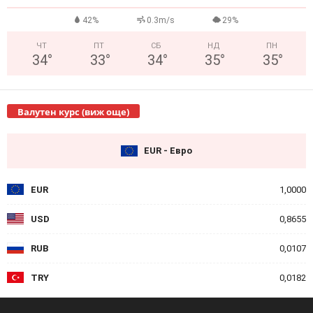
42%
0.3m/s
29%
ЧТ
ПТ
СБ
НД
ПН
34
°
33
°
34
°
35
°
35
°
Валутен курс (виж още)
EUR - Евро
EUR
1,0000
USD
0,8655
RUB
0,0107
TRY
0,0182