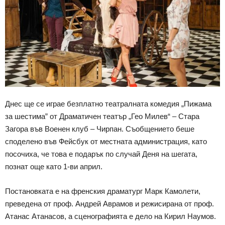
Днес ще се играе безплатно театралната комедия „Пижама
за шестима” от Драматичен театър „Гео Милев“ – Стара
Загора във Военен клуб – Чирпан. Съобщението беше
споделено във Фейсбук от местната администрация, като
посочиха, че това е подарък по случай Деня на шегата,
познат още като 1-ви април.
Постановката е на френския драматург Марк Камолети,
преведена от проф. Андрей Аврамов и режисирана от проф.
Атанас Атанасов, а сценографията е дело на Кирил Наумов.