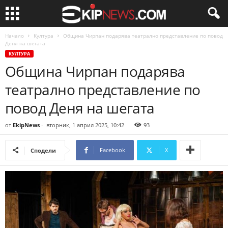
Начало
Култура
Община Чирпан подарява театрално представление по повод
Деня на шегата
КУЛТУРА
Община Чирпан подарява
театрално представление по
повод Деня на шегата
от
EkipNews
-
вторник, 1 април 2025, 10:42
93
Facebook
X
Сподели