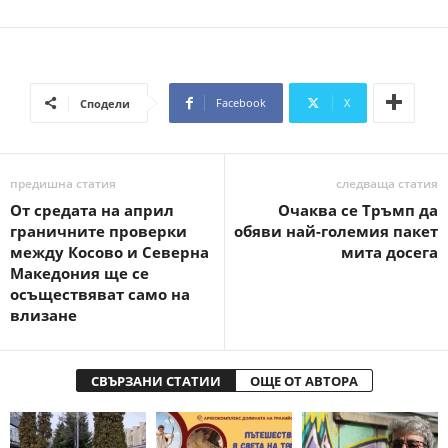
Facebook
X
Сподели
предишна статия
следваща статия
От средата на април
Очаква се Тръмп да
граничните проверки
обяви най-големия пакет
между Косово и Северна
мита досега
Македония ще се
осъществяват само на
влизане
СВЪРЗАНИ СТАТИИ
ОЩЕ ОТ АВТОРА