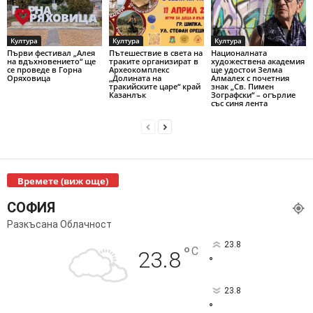
Култура
Култура
Култура
Първи фестивал „Алея
Пътешествие в света на
Националната
на вдъхновението“ ще
траките организират в
художествена академия
се проведе в Горна
Археокомплекс
ще удостои Зелма
Оряховица
„Долината на
Алмалех с почетния
тракийските царе“ край
знак „Св. Пимен
Казанлък
Зографски“ – огърлие
със синя лента
Времете (виж още)
СОФИЯ
Разкъсана Облачност
23.8
°
C
23.8
°
23.8
°