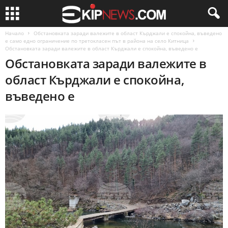
Начало
Обстановката заради валежите в област Кърджали е спокойна, въведено
е само едно ограничение по третокласен път в района на село Китница
Обстановката заради валежите в област Кърджали е спокойна, въведено е
Обстановката заради валежите в
област Кърджали е спокойна,
въведено е