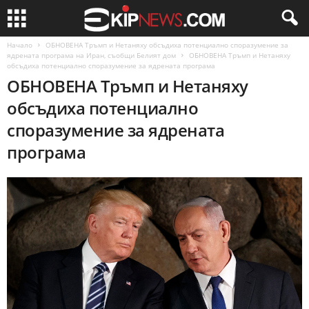
Начало
ОБНОВЕНА Тръмп и Нетаняху обсъдиха потенциално споразумение за
ядрената програма на Иран, съобщи Белият дом
ОБНОВЕНА Тръмп и Нетаняху
обсъдиха потенциално споразумение за ядрената програма
ОБНОВЕНА Тръмп и Нетаняху
обсъдиха потенциално
споразумение за ядрената
програма