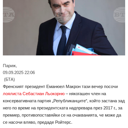
Париж,
09.09.2025 22:06
(БТА)
Френският президент Еманюел Макрон тази вечер посочи
лоялиста Себастиан Льокорню
– някогашен член на
консервативната партия „Републиканците“, който застана зад
него по време на президентската надпревара през 2017 г., за
премиер, противопоставяйки се на очакванията, че може да
се насочи вляво, предаде Ройтерс.