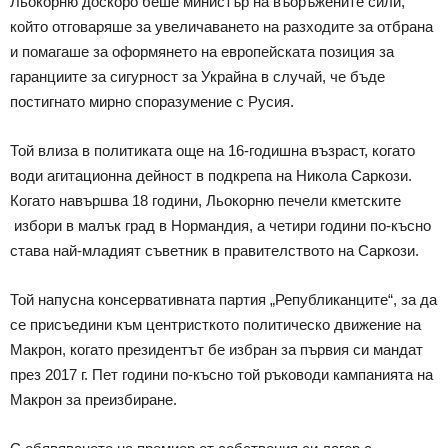
Льокорню доскоро беше министър на въоръжените сили,
който отговаряше за увеличаването на разходите за отбрана
и помагаше за оформянето на европейската позиция за
гаранциите за сигурност за Украйна в случай, че бъде
постигнато мирно споразумение с Русия.
Той влиза в политиката още на 16-годишна възраст, когато
води агитационна дейност в подкрепа на Никола Саркози.
Когато навършва 18 години, Льокорню печели кметските
избори в малък град в Нормандия, а четири години по-късно
става най-младият съветник в правителството на Саркози.
Той напусна консервативната партия „Републиканците“, за да
се присъедини към центристкото политическо движение на
Макрон, когато президентът бе избран за първия си мандат
през 2017 г. Пет години по-късно той ръководи кампанията на
Макрон за преизбиране.