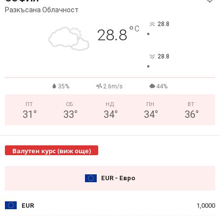
Разкъсана Облачност
28.8
°
C
28.8
°
28.8
°
35%
2.6m/s
44%
ПТ
СБ
НД
ПН
ВТ
31
°
33
°
34
°
34
°
36
°
Валутен курс (виж още)
EUR - Евро
EUR
1,0000