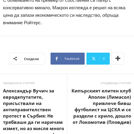
С обявяването на премиер от собствения си лагер с
консервативно минало, Макрон изглежда е решил на всяка
цена да запази икономическото си наследство, обръща
внимание Ройтерс.
Facebook
X
Сподели
предишна статия
следваща статия
Александър Вучич за
Кипърският елитен клуб
евродепутатите,
Аполон (Лимасол)
присъствали на
привлече бивш
антиправителствен
футболист на ЦСКА и се
протест в Сърбия: Не
раздели с крило, дошло
трябваше да ги наричам
от Локомотив (Пловдив)
измет, но аз мисля много