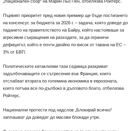
„Национален сбор“ на Марин Льо Пен, отбелязва Ройтерс.
Първият приоритет пред новия премиер ще бъде постигането
на консенсус за бюджета за 2026 г. – задача, която доведе до
падането на правителството на Байру, който настояваше за
агресивни съкращения на разходите, за да ограничи
дефицитът, който е почти двойно по-висок от тавана на ЕС –
3% от БВП.
Политическите катаклизми тази седмица разкриват
задълбочаващите се сътресения във Франция, които
отслабват втората по големина икономика в еврозоната,
която потъва все по-дълбоко в дълговото блато, отбелязва
Ройтерс.
Национални протести под надслов „Блокирай всичко“
заплашват да доведат до масови блокади утре.