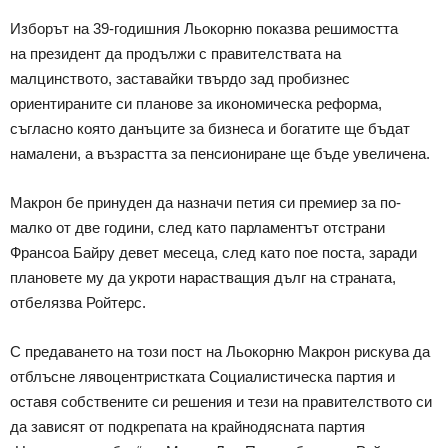
Изборът на 39-годишния Льокорню показва решимостта
на президент да продължи с правителствата на
малцинството, заставайки твърдо зад пробизнес
ориентираните си планове за икономическа реформа,
съгласно която данъците за бизнеса и богатите ще бъдат
намалени, а възрастта за пенсиониране ще бъде увеличена.
Макрон бе принуден да назначи петия си премиер за по-
малко от две години, след като парламентът отстрани
Франсоа Байру девет месеца, след като пое поста, заради
плановете му да укроти нарастващия дълг на страната,
отбелязва Ройтерс.
С предаването на този пост на Льокорню Макрон рискува да
отблъсне лявоцентристката Социалистическа партия и
оставя собствените си решения и тези на правителството си
да зависят от подкрепата на крайнодясната партия