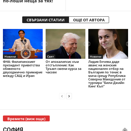
по-лоши неща за тях!
СВЪРЗАНИ СТАТИИ
ОЩЕ ОТ АВТОРА
Новини
Свят
Новини
ФНА: Филипинският
От апокалипсис към
Лидия Енчева даде
президент приветства
отстъпление: Как
аванс на женския
обявеното
Тръмп смени курса за
национален отбор на
двуседмично примирие
часове
България по тенис в
между САЩ и Иран
мача срещу Република
Северна Македония от
турнира "Били Джийн
Кинг Къп"
Времете (виж още)
СОФИЯ