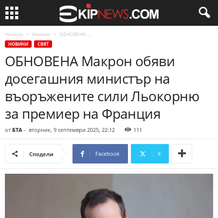
Начало
Новини
ОБНОВЕНА ...
НОВИНИ
СВЯТ
ОБНОВЕНА Макрон обяви
досегашния министър на
въоръжените сили Льокорню
за премиер на Франция
от
БТА
-
вторник, 9 септември 2025, 22:12
111
Facebook
X
Сподели