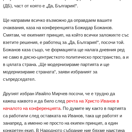
(ДБ), част от която е „Да, България!“.
Ще направим всичко възможно да оправдаем вашите
очаквания, каза на конференцията Божидар Божанов.
Смятам, че екипният принцип, на който всички заложихте със
взетите решения, е работещ за „Да, България!“, посочи той.
Божанов каза също, че формацията ще налага дневния ред
не само в дясно-центристкото политическо пространство, а и
в цялата страна. „Ще модернизираме партията и ще
модернизираме страната“, заяви избраният за
съпредседател.
Другият избран Ивайло Мирчев посочи, че е трудно да
кажеш каквото и да било след
речта на Христо Иванов в
началото на конференцията
. По думите му както в партията
са работили след оставката на Иванов, така ще работят и
занапред, а именно не просто на екипен принцип, а един
конкретен екип. В Народното събрание ние бяхме наистина