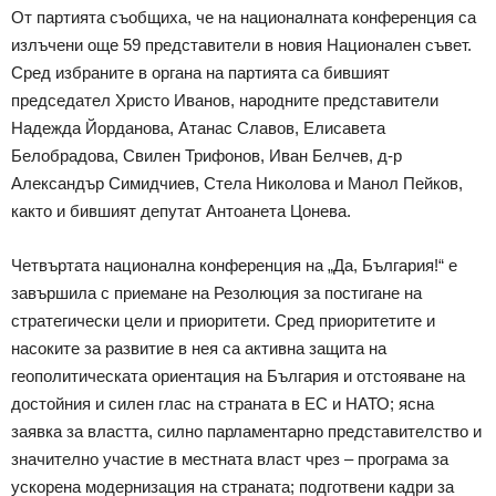
От партията съобщиха, че на националната конференция са
излъчени още 59 представители в новия Национален съвет.
Сред избраните в органа на партията са бившият
председател Христо Иванов, народните представители
Надежда Йорданова, Атанас Славов, Елисавета
Белобрадова, Свилен Трифонов, Иван Белчев, д-р
Александър Симидчиев, Стела Николова и Манол Пейков,
както и бившият депутат Антоанета Цонева.
Четвъртата национална конференция на „Да, България!“ е
завършила с приемане на Резолюция за постигане на
стратегически цели и приоритети. Сред приоритетите и
насоките за развитие в нея са активна защита на
геополитическата ориентация на България и отстояване на
достойния и силен глас на страната в ЕС и НАТО; ясна
заявка за властта, силно парламентарно представителство и
значително участие в местната власт чрез – програма за
ускорена модернизация на страната; подготвени кадри за