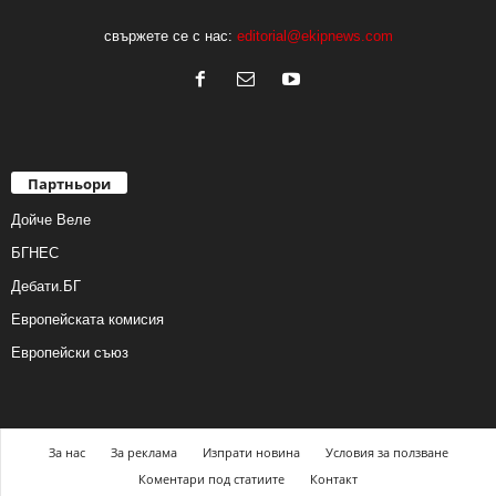
свържете се с нас:
editorial@ekipnews.com
Партньори
Дойче Веле
БГНЕС
Дебати.БГ
Европейската комисия
Европейски съюз
За нас
За реклама
Изпрати новина
Условия за ползване
Коментари под статиите
Контакт