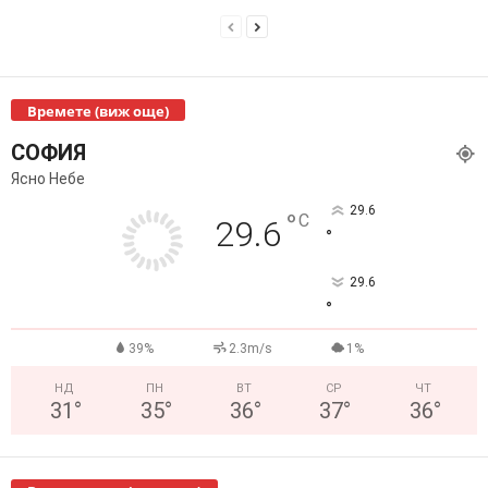
Времете (виж още)
СОФИЯ
Ясно Небе
29.6
°
C
29.6
°
29.6
°
39%
2.3m/s
1%
НД
ПН
ВТ
СР
ЧТ
31
°
35
°
36
°
37
°
36
°