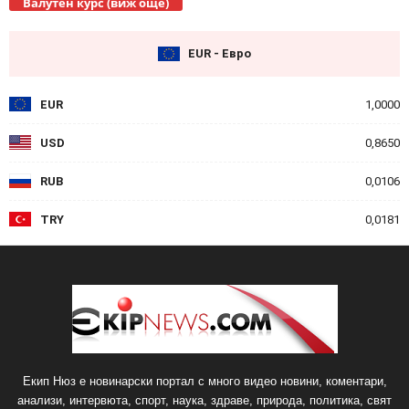
Валутен курс (виж още)
EUR - Евро
EUR
1,0000
USD
0,8650
RUB
0,0106
TRY
0,0181
Екип Нюз е новинарски портал с много видео новини, коментари,
анализи, интервюта, спорт, наука, здраве, природа, политика, свят