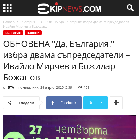
Начало
България
ОБНОВЕНА "Да, България!" избра двама съпредседатели –
Ивайло Мирчев и Божидар...
БЪЛГАРИЯ
НОВИНИ
ОБНОВЕНА "Да, България!"
избра двама съпредседатели –
Ивайло Мирчев и Божидар
Божанов
от
БТА
-
понеделник, 28 април 2025, 3:39
179
Facebook
X
Сподели