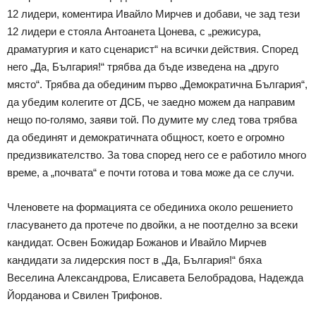
12 лидери, коментира Ивайло Мирчев и добави, че зад тези
12 лидери е стояла Антоанета Цонева, с „режисура,
драматургия и като сценарист“ на всички действия. Според
него „Да, България!“ трябва да бъде изведена на „друго
място“. Трябва да обединим първо „Демократична България“,
да убедим колегите от ДСБ, че заедно можем да направим
нещо по-голямо, заяви той. По думите му след това трябва
да обединят и демократичната общност, което е огромно
предизвикателство. За това според него се е работило много
време, а „почвата“ е почти готова и това може да се случи.
Членовете на формацията се обединиха около решението
гласуването да протече по двойки, а не поотделно за всеки
кандидат. Освен Божидар Божанов и Ивайло Мирчев
кандидати за лидерския пост в „Да, България!“ бяха
Веселина Александрова, Елисавета Белобрадова, Надежда
Йорданова и Свилен Трифонов.