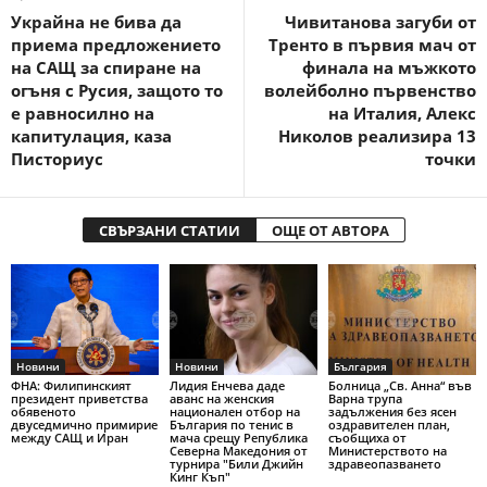
Украйна не бива да
Чивитанова загуби от
приема предложението
Тренто в първия мач от
на САЩ за спиране на
финала на мъжкото
огъня с Русия, защото то
волейболно първенство
е равносилно на
на Италия, Алекс
капитулация, каза
Николов реализира 13
Писториус
точки
СВЪРЗАНИ СТАТИИ
ОЩЕ ОТ АВТОРА
Новини
Новини
България
ФНА: Филипинският
Лидия Енчева даде
Болница „Св. Анна“ във
президент приветства
аванс на женския
Варна трупа
обявеното
национален отбор на
задължения без ясен
двуседмично примирие
България по тенис в
оздравителен план,
между САЩ и Иран
мача срещу Република
съобщиха от
Северна Македония от
Министерството на
турнира "Били Джийн
здравеопазването
Кинг Къп"