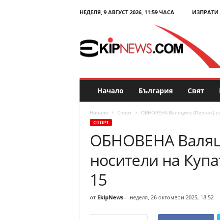
НЕДЕЛЯ, 9 АВГУСТ 2026, 11:59 ЧАСА
ИЗПРАТИ
E
k
i
p
N
e
w
s
Начало
България
Свят
.
c
Начало
Спорт
ОБНОВЕНА Валяците (Перник) са
o
СПОРТ
m
ОБНОВЕНА Валяци
–
Н
носители на Купа
о
в
15
и
н
от
EkipNews
-
неделя, 26 октомври 2025, 18:52
и
и
к