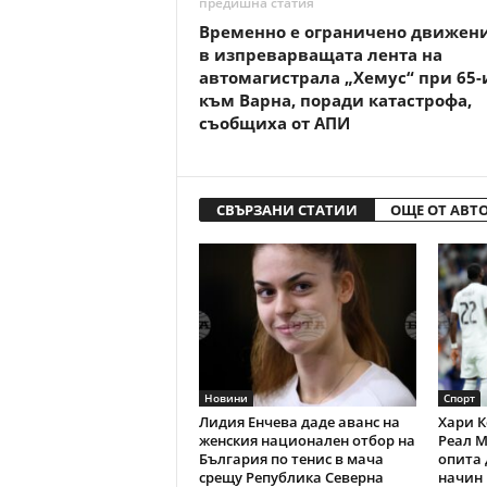
предишна статия
Временно е ограничено движен
в изпреварващата лента на
автомагистрала „Хемус“ при 65-
към Варна, поради катастрофа,
съобщиха от АПИ
СВЪРЗАНИ СТАТИИ
ОЩЕ ОТ АВТ
Новини
Спорт
Лидия Енчева даде аванс на
Хари К
женския национален отбор на
Реал М
България по тенис в мача
опита 
срещу Република Северна
начин 