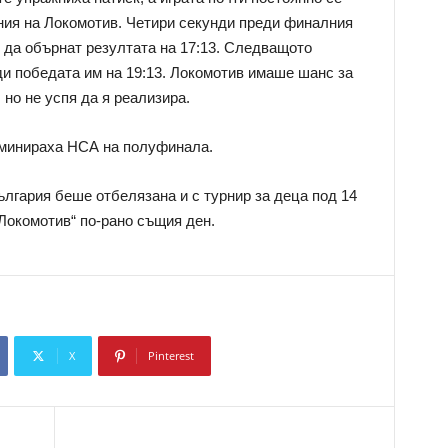
ния на Локомотив. Четири секунди преди финалния
и да обърнат резултата на 17:13. Следващото
и победата им на 19:13. Локомотив имаше шанс за
 но не успя да я реализира.
иминираха НСА на полуфинала.
ългария беше отбелязана и с турнир за деца под 14
„Локомотив“ по-рано същия ден.
X
Pinterest
Copy URL