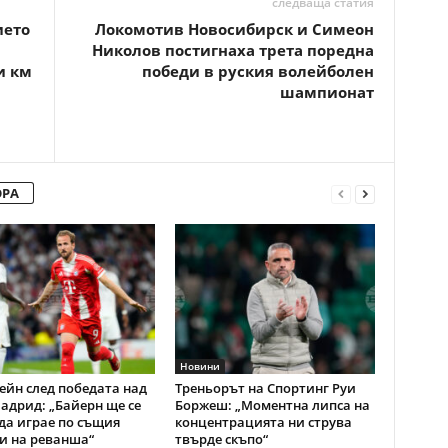
следваща статия
ието
Локомотив Новосибирск и Симеон
Николов постигнаха трета поредна
и км
победи в руския волейболен
шампионат
ОРА
Новини
ейн след победата над
Треньорът на Спортинг Руи
адрид: „Байерн ще се
Боржеш: „Моментна липса на
да играе по същия
концентрацията ни струва
и на реванша“
твърде скъпо“