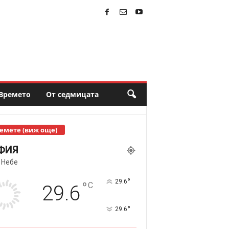
Времето
От седмицата
емете (виж още)
ФИЯ
 Небе
°
29.6
°
C
29.6
°
29.6