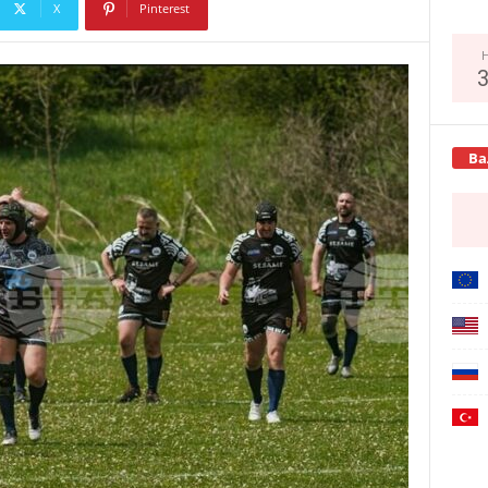
X
Pinterest
Copy URL
Ва