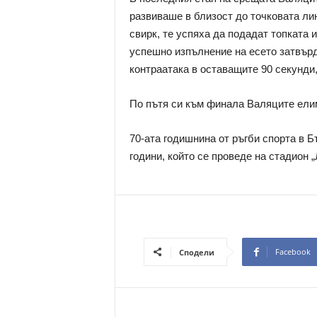
развиваше в близост до точковата ли
свирк, те успяха да подадат топката 
успешно изпълнение на есето затвърд
контраатака в оставащите 90 секунди,
По пътя си към финала Валяците ел
70-ата годишнина от ръгби спорта в Б
години, който се проведе на стадион 
Facebook
Сподели