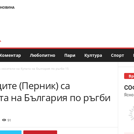
 НОВИНА
Коментар
Любопитно
Пари
Култура
Спорт
 носители на Купата на България по ръгби 15
Вр
те (Перник) са
СО
та на България по ръгби
Ясно
91