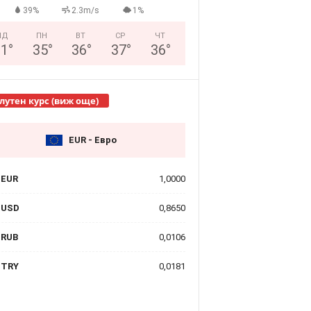
39%
2.3m/s
1%
НД
ПН
ВТ
СР
ЧТ
31
°
35
°
36
°
37
°
36
°
лутен курс (виж още)
EUR - Евро
EUR
1,0000
USD
0,8650
RUB
0,0106
TRY
0,0181