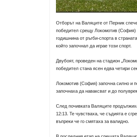
Отборът на Валяците от Перник спече
победител срещу Локомотив (София) с 
годишнина от ръгби-спорта в страната
който започнал да играе този спорт.
Двубоят, проведен на стадион „Локом
победител стана ясен едва четири се
Локомотив (София) започна силно и по
започнаха да наваксват и до полуврем
След почивката Валяците продължиха 
12:13. Те чувстваха, че съдията е сгр
въпреки че го смятаха за валидно.
В последния етап на срещата Валяцит