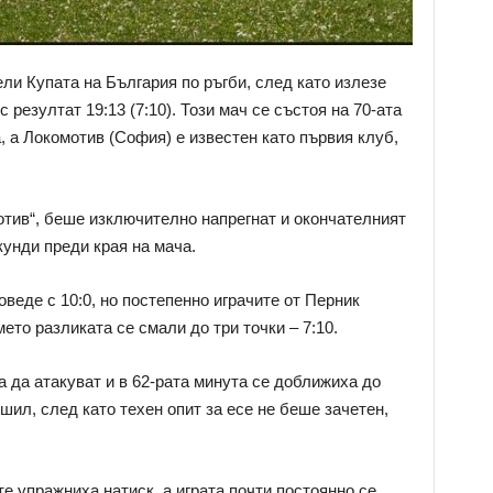
ли Купата на България по ръгби, след като излезе
резултат 19:13 (7:10). Този мач се състоя на 70-ата
, а Локомотив (София) е известен като първия клуб,
отив“, беше изключително напрегнат и окончателният
кунди преди края на мача.
веде с 10:0, но постепенно играчите от Перник
ето разликата се смали до три точки – 7:10.
да атакуват и в 62-рата минута се доближиха до
ешил, след като техен опит за есе не беше зачетен,
е упражниха натиск, а играта почти постоянно се