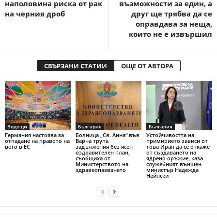
наполовина риска от рак
възможности за един, а
на черния дроб
друг ще трябва да се
оправдава за неща,
които не е извършил
СВЪРЗАНИ СТАТИИ
ОЩЕ ОТ АВТОРА
Водещи
България
България
Германия настоява за
Болница „Св. Анна“ във
Устойчивостта на
отпадане на правото на
Варна трупа
примирието зависи от
вето в ЕС
задължения без ясен
това Иран да се откаже
оздравителен план,
от създаването на
съобщиха от
ядрено оръжие, каза
Министерството на
служебният външен
здравеопазването
министър Надежда
Нейнски