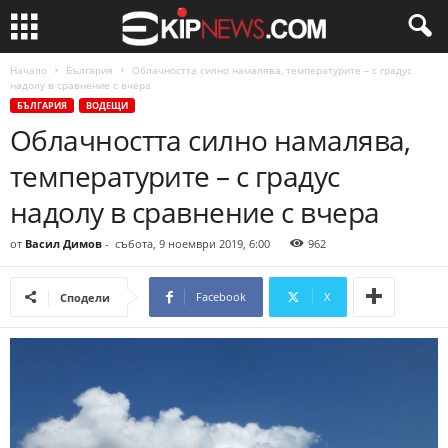
Начало
България
Облачността силно намалява, температурите – с градус
надолу в сравнение с вчера
БЪЛГАРИЯ
ВОДЕЩИ
Облачността силно намалява,
температурите – с градус
надолу в сравнение с вчера
от
Васил Димов
-
събота, 9 ноември 2019, 6:00
962
Facebook
X
Сподели