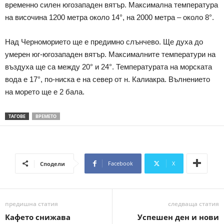
временно силен югозападен вятър. Максимална температура
на височина 1200 метра около 14°, на 2000 метра – около 8°.
Над Черноморието ще е предимно слънчево. Ще духа до
умерен юг-югозападен вятър. Максималните температури на
въздуха ще са между 20° и 24°. Температурата на морската
вода е 17°, по-ниска е на север от н. Калиакра. Вълнението
на морето ще е 2 бала.
ТАГОВЕ
ВРЕМЕТО
Facebook
X
Сподели
предишна статия
следваща статия
Кафето снижава
Успешен ден и нови