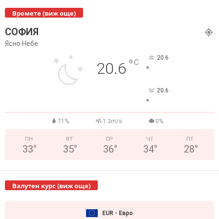
Времете (виж още)
СОФИЯ
Ясно Небе
20.6
°
C
20.6
°
20.6
°
71%
1.3m/s
0%
ПН
ВТ
СР
ЧТ
ПТ
33
°
35
°
36
°
34
°
28
°
Валутен курс (виж още)
EUR - Евро