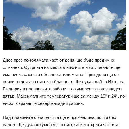
Днес през по-голямата част от деня, ще бъде предимно
слънчево. Сутринта на места в низините и котловините ще
има ниска слоеста облачност или мъгла. През деня ще се
появи разкъсана висока облачност. Ще духа слаб, в Източна
България и планинските райони – до умерен юг-югозападен
вятър. Максималните температури ще са между 19° и 24°, по-
ниски в крайните северозападни райони.
Над планините облачността ще е променлива, почти без
валеж. Ще духа до умерен, по високите и открити части и