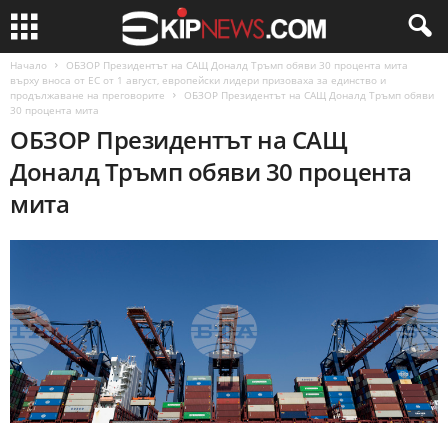
Начало
ОБЗОР Президентът на САЩ Доналд Тръмп обяви 30 процента мита
върху вноса от ЕС от 1 август, европейски лидери призоваха за единство и
продължаване на преговорите
ОБЗОР Президентът на САЩ Доналд Тръмп обяви
30 процента мита
ОБЗОР Президентът на САЩ
Доналд Тръмп обяви 30 процента
мита