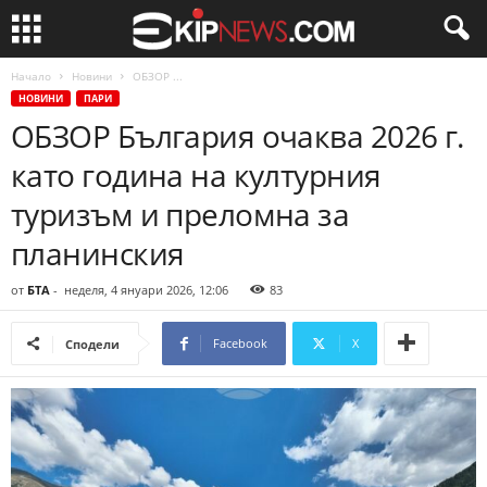
Начало
Новини
ОБЗОР ...
НОВИНИ
ПАРИ
ОБЗОР България очаква 2026 г.
като година на културния
туризъм и преломна за
планинския
от
БТА
-
неделя, 4 януари 2026, 12:06
83
Facebook
X
Сподели