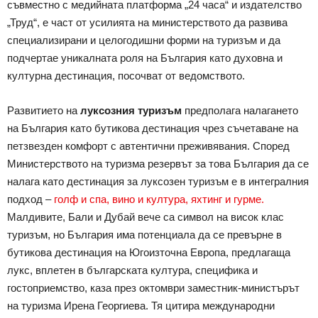
съвместно с медийната платформа „24 часа“ и издателство
„Труд“, е част от усилията на министерството да развива
специализирани и целогодишни форми на туризъм и да
подчертае уникалната роля на България като духовна и
културна дестинация, посочват от ведомството.
Развитието на
луксозния туризъм
предполага налагането
на България като бутикова дестинация чрез съчетаване на
петзвезден комфорт с автентични преживявания. Според
Министерството на туризма резервът за това България да се
налага като дестинация за луксозен туризъм е в интегралния
подход –
голф и спа, вино и култура, яхтинг и гурме.
Малдивите, Бали и Дубай вече са символ на висок клас
туризъм, но България има потенциала да се превърне в
бутикова дестинация на Югоизточна Европа, предлагаща
лукс, вплетен в българската култура, специфика и
гостоприемство, каза през октомври заместник-министърът
на туризма Ирена Георгиева. Тя цитира международни