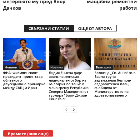
интервюто му пред Явор
мащабни ремонтни
Дачков
работи
СВЪРЗАНИ СТАТИИ
ОЩЕ ОТ АВТОРА
Новини
Новини
България
ФНА: Филипинският
Лидия Енчева даде
Болница „Св. Анна“ във
президент приветства
аванс на женския
Варна трупа
обявеното
национален отбор на
задължения без ясен
двуседмично примирие
България по тенис в
оздравителен план,
между САЩ и Иран
мача срещу Република
съобщиха от
Северна Македония от
Министерството на
турнира "Били Джийн
здравеопазването
Кинг Къп"
Времете (виж още)