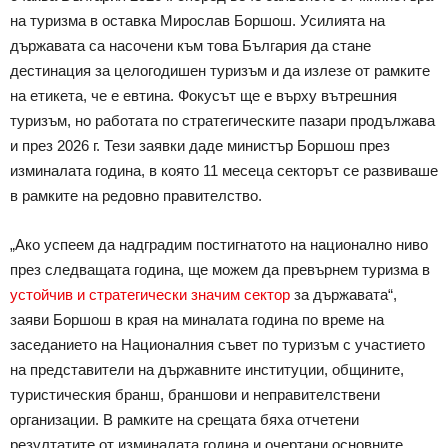
на туризма в оставка Мирослав Боршош. Усилията на
държавата са насочени към това България да стане
дестинация за целогодишен туризъм и да излезе от рамките
на етикета, че е евтина. Фокусът ще е върху вътрешния
туризъм, но работата по стратегическите пазари продължава
и през 2026 г. Тези заявки даде министър Боршош през
изминалата година, в която 11 месеца секторът се развиваше
в рамките на редовно правителство.
„Ако успеем да надградим постигнатото на национално ниво
през следващата година, ще можем да превърнем туризма в
устойчив и стратегически значим сектор
за държавата“,
заяви Боршош в края на миналата година по време на
заседанието на Националния съвет по туризъм с участието
на представители на държавните институции, общините,
туристическия бранш, браншови и неправителствени
организации. В рамките на срещата бяха отчетени
резултатите от изминалата година и очертани основните