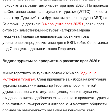
приоритети за развитието на сектора през 2026 г. По прогноза
на Световния съвет за пътуване и туризъм (WTTC) приносът
на сектор „Туризъм“ към брутния вътрешен продукт (БВП) на
България ще достигне
8,4 процента през 2025 г.
, заяви през
октомври заместник-министърът на туризма Ирена
Георгиева. Горещо се надяваме да постигнем това
увеличение отпреди отчетения дял в БВП, който беше малко
под 7 процента, допълни тогава Георгиева.
Видове туризъм за приоритетно развитие през 2026 г.
Министерството на туризма обяви 2026-а за
Година на
културния туризъм
. Сред причините за избора на културния
туризъм заместник-министър Георгиева посочи, че той
удължава сезона и стимулира целогодишни пътувания,
създава по-висока добавена стойност, като привлича туристи
с по-голяма ангажираност и интерес към местните общности,
спомага за равномерното развитие на регионите, като