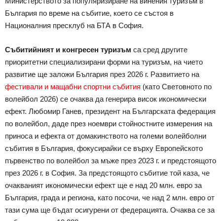
Министерството за популяризиране на винения туризъм в
България по време на събитие, което се състоя в
Националния пресклуб на БТА в София.
Събитийният и конгресен туризъм
са сред другите
приоритетни специализирани форми на туризъм, на чието
развитие ще заложи България през 2026 г. Развитието на
фестивали и мащабни спортни събития
(като Световното по
волейбол 2026) се очаква да генерира висок икономически
ефект. Любомир Ганев, президент на Българската федерация
по волейбол, даде през ноември стойностните измерения на
приноса и ефекта от домакинството на големи волейболни
събития в България, фокусирайки се върху Европейското
първенство по волейбол за мъже през 2023 г. и предстоящото
през 2026 г. в София. За предстоящото събитие той каза, че
очакваният икономически ефект ще е над 20 млн. евро за
България, града и региона, като посочи, че над 2 млн. евро от
тази сума ще бъдат осигурени от федерацията. Очаква се за