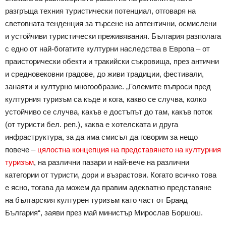
разгръща техния туристически потенциал, отговаря на
световната тенденция за търсене на автентични, осмислени
и устойчиви туристически преживявания. България разполага
с едно от най-богатите културни наследства в Европа – от
праисторически обекти и тракийски съкровища, през антични
и средновековни градове, до живи традиции, фестивали,
занаяти и културно многообразие. „Големите въпроси пред
културния туризъм са къде и кога, какво се случва, колко
устойчиво се случва, какъв е достъпът до там, какъв поток
(от туристи бел. реп.), каква е хотелската и друга
инфраструктура, за да има смисъл да говорим за нещо
повече –
цялостна концепция на представянето на културния
туризъм
, на различни пазари и най-вече на различни
категории от туристи, дори и възрастови. Когато всичко това
е ясно, тогава да можем да правим адекватно представяне
на българския културен туризъм като част от Бранд
България“, заяви през май министър Мирослав Боршош.