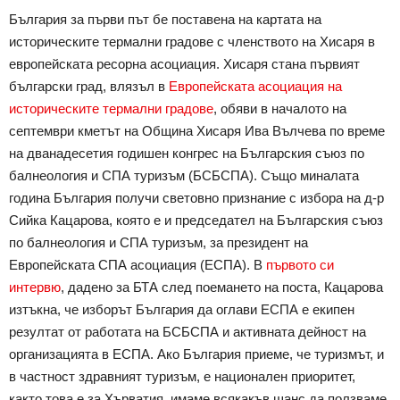
България за първи път бе поставена на картата на
историческите термални градове с членството на Хисаря в
европейската ресорна асоциация. Хисаря стана първият
български град, влязъл в
Европейската асоциация на
историческите термални градове
, обяви в началото на
септември кметът на Община Хисаря Ива Вълчева по време
на дванадесетия годишен конгрес на Българския съюз по
балнеология и СПА туризъм (БСБСПА). Също миналата
година България получи световно признание с избора на д-р
Сийка Кацарова, която е и председател на Българския съюз
по балнеология и СПА туризъм, за президент на
Европейската СПА асоциация (ЕСПА). В
първото си
интервю
, дадено за БТА след поемането на поста, Кацарова
изтъкна, че изборът България да оглави ЕСПА е екипен
резултат от работата на БСБСПА и активната дейност на
организацията в ЕСПА. Ако България приеме, че туризмът, и
в частност здравният туризъм, е национален приоритет,
както това е за Хърватия, имаме всякакъв шанс да ползваме