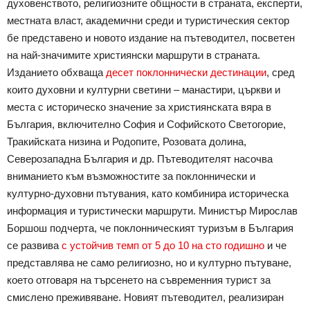
духовенството, религиозните общности в страната, експерти,
местната власт, академични среди и туристическия сектор
бе представено и новото издание на пътеводител, посветен
на най-значимите християнски маршрути в страната.
Изданието обхваща
десет поклоннически дестинации
, сред
които духовни и културни светини – манастири, църкви и
места с историческо значение за християнската вяра в
България, включително София и Софийското Светогорие,
Тракийската низина и Родопите, Розовата долина,
Северозападна България и др. Пътеводителят насочва
вниманието към възможностите за поклоннически и
културно-духовни пътувания, като комбинира историческа
информация и туристически маршрути. Министър Мирослав
Боршош подчерта, че поклонническият туризъм в България
се развива
с устойчив темп от 5 до 10 на сто годишно
и че
представлява не само религиозно, но и културно пътуване,
което отговаря на търсенето на съвременния турист за
смислено преживяване. Новият пътеводител, реализиран