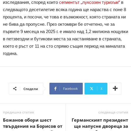
изследвания, според които
сегментът „луксозен туризъм“
в
следващото десетилетие всяка година ще нараства с поне 8
процента, и посочи, че това е възможност, която страната ни
не бива да пропусне. През октомври бе отчетено, че за
първите 9 месеца на 2025 г. е имало над 1,2 милиона нощувки
в петзвездни и бутикови места за настаняване в страната,
което е ръст от 11 на сто спрямо същия период на миналата
година.
Facebook
X
Сподели
предишна статия
следваща статия
Божанов обори шест
Германският президент
твърдения на Борисов от
ще напусне двореца за