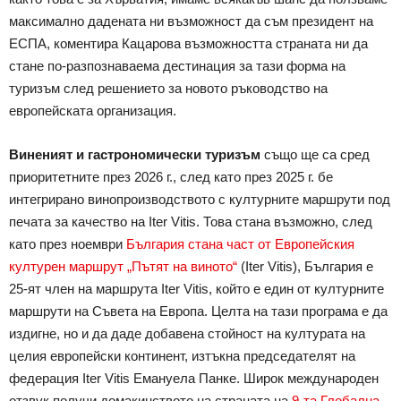
максимално дадената ни възможност да съм президент на
ЕСПА, коментира Кацарова възможността страната ни да
стане по-разпознаваема дестинация за тази форма на
туризъм след решението за новото ръководство на
европейската организация.
Виненият и гастрономически туризъм
също ще са сред
приоритетните през 2026 г., след като през 2025 г. бе
интегрирано винопроизводството с културните маршрути под
печата за качество на Iter Vitis. Това стана възможно, след
като през ноември
България стана част от Европейския
културен маршрут „Пътят на виното“
(Iter Vitis), България е
25-ят член на маршрута Iter Vitis, който е един от културните
маршрути на Съвета на Европа. Целта на тази програма е да
издигне, но и да даде добавена стойност на културата на
целия европейски континент, изтъкна председателят на
федерация Iter Vitis Емануела Панке. Широк международен
отзвук получи домакинството на страната на
9-та Глобална