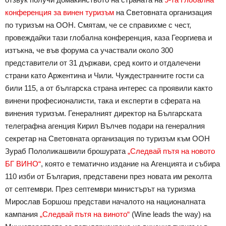
конференция за винен туризъм
на Световната организация
по туризъм на ООН. Смятам, че се справихме с чест,
провеждайки тази глобална конференция, каза Георгиева и
изтъкна, че във форума са участвали около 300
представители от 31 държави, сред които и отдалечени
страни като Аржентина и Чили. Чуждестранните гости са
били 115, а от българска страна интерес са проявили както
винени професионалисти, така и експерти в сферата на
винения туризъм. Генералният директор на Българската
телеграфна агенция Кирил Вълчев подари на генералния
секретар на Световната организация по туризъм към ООН
Зураб Пололикашвили брошурата
„Следвай пътя на новото
БГ ВИНО“
, която е тематично издание на Агенцията и събира
110 изби от България, представени през новата им реколта
от септември. През септември министърът на туризма
Мирослав Боршош представи началото на националната
кампания
„Следвай пътя на виното“
(Wine leads the way) на