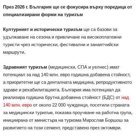
През 2026 г. България ще се фокусира върху поредица от
специализирани форми на туризъм
Културният и исторически туризъм
ще са базови за
удължаване на сезона и привличане на високоплатежни
туристи чрез исторически, фестивални и занаятчийски
маршрути.
Здравният туризъм
(медицински, СПА и уелнес) имат
потенциал за над 140 млн. евро годишна добавена стойност,
а приоритетни ще са денталната медицина, репродуктивното
здраве и рехабилитацията. България има потенциал да
реализира годишна брутна добавена стойност (БДС) от
над
140 млн. евро
от около 22 000 чужденци, посетили страната
за медицински туризъм, показва проучване на работна група,
инициирана от министъра на туризма Мирослав Боршош за
развитието на този сегмент, представено през октомври.