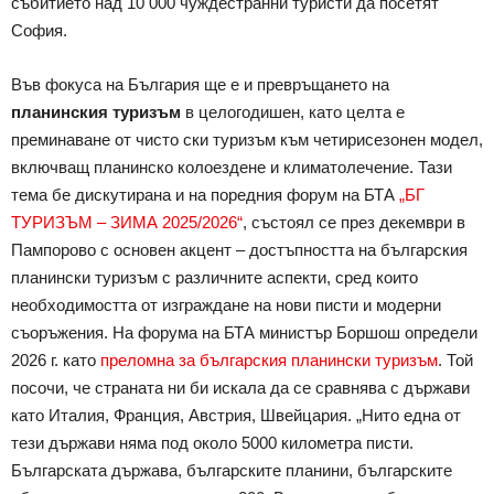
събитието над 10 000 чуждестранни туристи да посетят
София.
Във фокуса на България ще е и превръщането на
планинския туризъм
в целогодишен, като целта е
преминаване от чисто ски туризъм към четирисезонен модел,
включващ планинско колоездене и климатолечение. Тази
тема бе дискутирана и на поредния форум на БТА
„БГ
ТУРИЗЪМ – ЗИМА 2025/2026“
, състоял се през декември в
Пампорово с основен акцент – достъпността на българския
планински туризъм с различните аспекти, сред които
необходимостта от изграждане на нови писти и модерни
съоръжения. На форума на БТА министър Боршош определи
2026 г. като
преломна за българския планински туризъм
. Той
посочи, че страната ни би искала да се сравнява с държави
като Италия, Франция, Австрия, Швейцария. „Нито една от
тези държави няма под около 5000 километра писти.
Българската държава, българските планини, българските