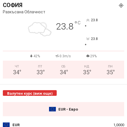
СОФИЯ
Разкъсана Облачност
23.8
°
C
23.8
°
23.8
°
42%
0.3m/s
29%
ЧТ
ПТ
СБ
НД
ПН
34
°
33
°
34
°
35
°
35
°
Валутен курс (виж още)
EUR - Евро
EUR
1,0000