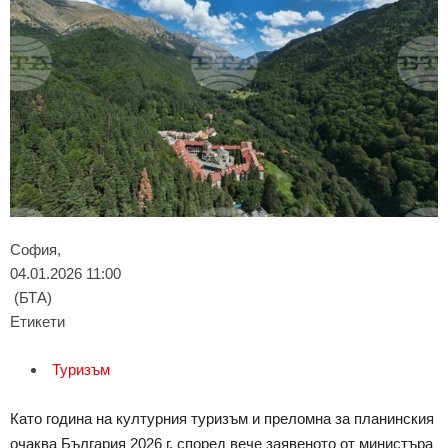
София,
04.01.2026 11:00
(БТА)
Етикети
Туризъм
Като година на културния туризъм и преломна за планинския
очаква България 2026 г. според вече заявеното от министъра