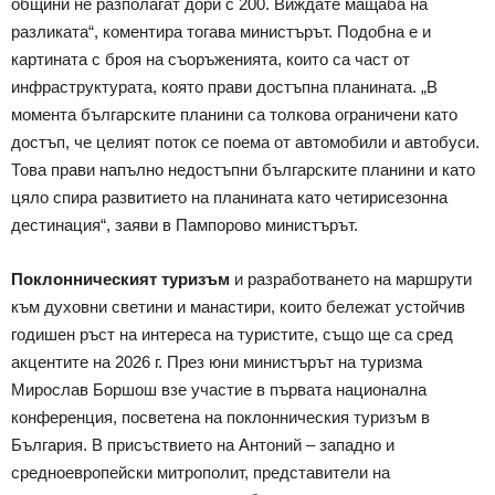
общини не разполагат дори с 200. Виждате мащаба на
разликата“, коментира тогава министърът. Подобна е и
картината с броя на съоръженията, които са част от
инфраструктурата, която прави достъпна планината. „В
момента българските планини са толкова ограничени като
достъп, че целият поток се поема от автомобили и автобуси.
Това прави напълно недостъпни българските планини и като
цяло спира развитието на планината като четирисезонна
дестинация“, заяви в Пампорово министърът.
Поклонническият туризъм
и разработването на маршрути
към духовни светини и манастири, които бележат устойчив
годишен ръст на интереса на туристите, също ще са сред
акцентите на 2026 г. През юни министърът на туризма
Мирослав Боршош взе участие в първата национална
конференция, посветена на поклонническия туризъм в
България. В присъствието на Антоний – западно и
средноевропейски митрополит, представители на