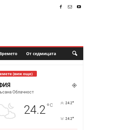
Времето
От седмицата
емете (виж още)
ФИЯ
ъсана Облачност
°
24.2
°
C
24.2
°
24.2