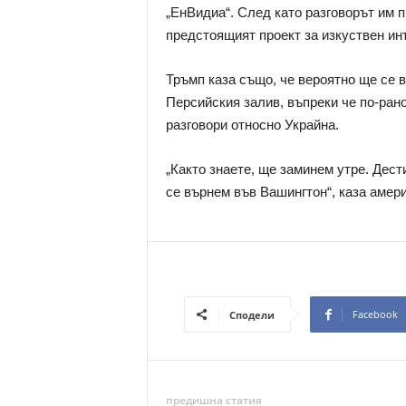
„ЕнВидиа“. След като разговорът им п
предстоящият проект за изкуствен ин
Тръмп каза също, че вероятно ще се 
Персийския залив, въпреки че по-ран
разговори относно Украйна.
„Както знаете, ще заминем утре. Дест
се върнем във Вашингтон“, каза амери
Facebook
Сподели
предишна статия