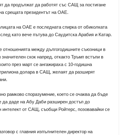
т да продължат да работят със САЩ за постигане
 на срещата президентът на ОАЕ.
олицата на ОАЕ е последната спирка от обиколката
 след като вече пътува до Саудитска Арабия и Катар.
че отношенията между дългогодишните съюзници в
 значителен скок напред, откакто Тръмп встъпи в
които през март се ангажираха с 10-годишна
 трилиона долара в САЩ, желаят да разширят
ани.
о рамково споразумение, което се очаква да бъде
е да даде на Абу Даби разширен достъп до
 интелект от САЩ, съобщи Ройтерс, позовавайки се
зговор с главния изпълнителен директор на