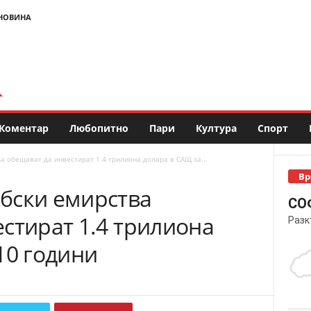
НОВИНА
Коментар
Любопитно
Пари
Култура
Спорт
 обещават да инвестират 1.4 трилиона долара в САЩ за...
Вр
бски емирства
СО
стират 1.4 трилиона
Разк
10 години