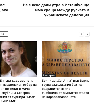
ис:
Не е ясно дали утре в Истанбул ще
 ако
има среща между руската и
украинската делегация
ОРА
България
Енчева даде аванс на
Болница „Св. Анна“ във Варна
я национален отбор на
трупа задължения без ясен
ия по тенис в мача
оздравителен план,
Република Северна
съобщиха от Министерството
ния от турнира "Били
на здравеопазването
Кинг Къп"