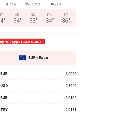
44%
0.6m/s
29%
ПТ
СБ
НД
ПН
ВТ
24
°
34
°
33
°
34
°
36
°
лутен курс (виж още)
EUR - Евро
EUR
1,0000
USD
0,8649
RUB
0,0105
TRY
0,0181