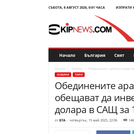
СЪБОТА, 8 АВГУСТ 2026, 0:01 ЧАСА
ИЗПРАТИ 
E
k
i
p
N
e
w
s
Начало
България
Свят
.
c
Начало
Новини
Обединените арабски емирства
o
НОВИНИ
ПАРИ
m
Обединените ара
–
Н
обещават да инве
о
в
долара в САЩ за 
и
н
от
БТА
-
четвъртък, 15 май 2025, 22:06
146
и
и
к