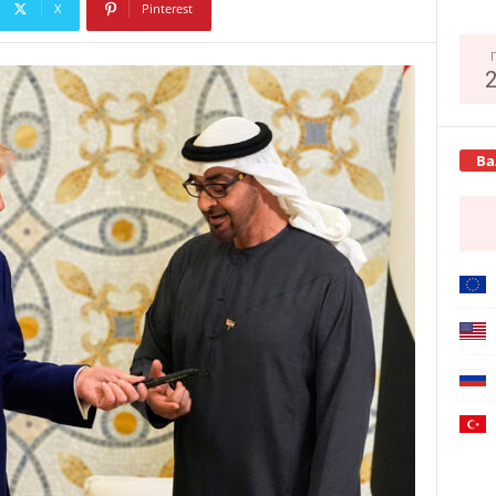
X
Pinterest
Copy URL
Ва