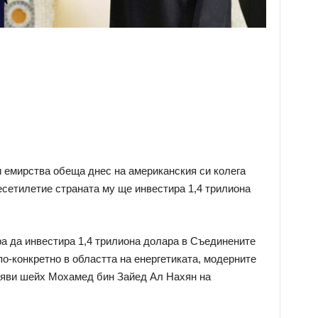
 емирства обеща днес на американския си колега
сетилетие страната му ще инвестира 1,4 трилиона
а да инвестира 1,4 трилиона долара в Съединените
о-конкретно в областта на енергетиката, модерните
заяви шейх Мохамед бин Зайед Ал Нахян на