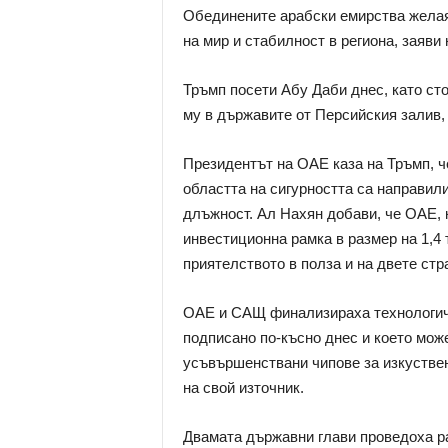
Обединените арабски емирства желая
на мир и стабилност в региона, заяви
Тръмп посети Абу Даби днес, като ст
му в държавите от Персийския залив,
Президентът на ОАЕ каза на Тръмп, 
областта на сигурността са направили
длъжност. Ал Нахян добави, че ОАЕ, 
инвестиционна рамка в размер на 1,4
приятелството в полза и на двете стр
ОАЕ и САЩ финализираха технологичн
подписано по-късно днес и което мож
усъвършенствани чипове за изкуствен
на свой източник.
Двамата държавни глави проведоха ра