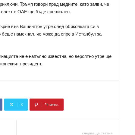
риключи, Тръмп говори пред медиите, като заяви, че
телект с ОАЕ ще бъде специален.
върне във Вашингтон утре след обиколката си в
о беше намекнал, че може да спре в Истанбул за
инацията не е напълно известна, но вероятно утре ще
канският президент.
X
Pinterest
Copy URL
следваща статия