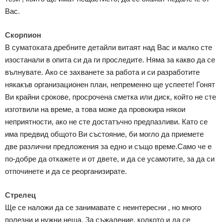
Вас.
Скорпион
В суматохата дребните детайли витаят над Вас и малко сте
изостанали в опита си да ги проследите. Няма за какво да се
вълнувате. Ако се захванете за работа и си разработите
някакъв организационен план, непременно ще успеете! Гонят
Ви крайни срокове, просрочена сметка или диск, който не сте
изготвили на време, а това може да провокира някои
неприятности, ако не сте достатъчно предпазливи. Като се
има предвид общото Ви състояние, би могло да приемете
две различни предложения за едно и също време.Само че е
по-добре да откажете и от двете, и да се усамотите, за да си
отпочинете и да се реорганизирате.
Стрелец
Ще се наложи да се занимавате с неинтересни , но много
полезни и нужни неща. За съжаление, колкото и да се