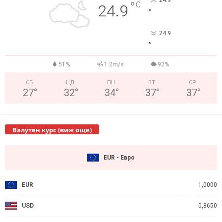
°
C
24.9
°
24.9
°
51%
1.2m/s
92%
СБ
НД
ПН
ВТ
СР
27
°
32
°
34
°
37
°
37
°
Валутен курс (виж още)
EUR - Евро
EUR
1,0000
USD
0,8650