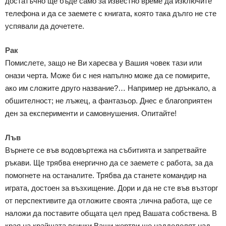
достатъчно ще бъде само за известно време да изключите
телефона и да се заемете с книгата, която така дълго не сте
успявали да дочетете.
Рак
Помислете, защо не Ви харесва у Вашия човек тази или
онази черта. Може би с нея напълно може да се помирите,
ако им сложите друго название?… Например не дрънкало, а
обшителност; не лъжец, а фантазьор. Днес е благоприятен
ден за експерименти и самовнушения. Опитайте!
Лъв
Върнете се във водовъртежа на събитията и запретвайте
ръкави. Ще трябва енергично да се заемете с работа, за да
помогнете на останалите. Трябва да станете командир на
играта, достоен за възхищение. Дори и да не сте във възторг
от перспективите да отложите своята ;лична работа, ще се
наложи да поставите общата цел пред Вашата собствена. В
края на крайщата всички Ваши жертви ще надделелят над