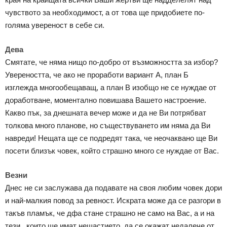
чувството за необходимост, а от това ще придобиете по-
голяма увереност в себе си.
Дева
Смятате, че няма нищо по-добро от възможността за избор?
Увереността, че ако не проработи вариант А, план Б
изглежда многообещаващ, а план В изобщо не се нуждае от
доработване, моментално повишава Вашето настроение.
Какво пък, за днешната вечер може и да не Ви потрябват
толкова много планове, но съществуването им няма да Ви
навреди! Нещата ще се подредят така, че неочаквано ще Ви
посети близък човек, който страшно много се нуждае от Вас.
Везни
Днес не си заслужава да подавате на своя любим човек дори
и най-малкия повод за ревност. Искрата може да се разгори в
такъв пламък, че дфа стане страшно не само на Вас, а и на
тези , които ще имат нещастието, да се окажат недалече от