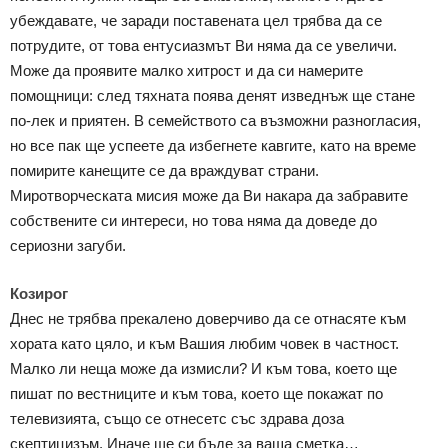
убеждавате, че заради поставената цел трябва да се
потрудите, от това ентусиазмът Ви няма да се увеличи.
Може да проявите малко хитрост и да си намерите
помощници: след тяхната поява денят изведнъж ще стане
по-лек и приятен. В семейството са възможни разногласия,
но все пак ще успеете да избегнете кавгите, като на време
помирите канещите се да враждуват страни.
Миротворческата мисия може да Ви накара да забравите
собствените си интереси, но това няма да доведе до
сериозни загуби.
Козирог
Днес не трябва прекалено доверчиво да се отнасяте към
хората като цяло, и към Вашия любим човек в частност.
Малко ли неща може да измисли? И към това, което ще
пишат по вестниците и към това, което ще покажат по
телевизията, също се отнесетс със здрава доза
скептицизъм. Иначе ще си бъде за ваша сметка…