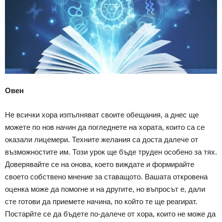
Овен
Не всички хора изпълняват своите обещания, а днес ще
можете по нов начин да погледнете на хората, които са се
оказали лицемери. Техните желания са доста далече от
възможностите им. Този урок ще бъде труден особено за тях.
Доверявайте се на онова, което виждате и формирайте
своето собствено мнение за ставащото. Вашата откровена
оценка може да помогне и на другите, но въпросът е, дали
сте готови да приемете начина, по който те ще реагират.
Постарйте се да бъдете по-далече от хора, които не може да