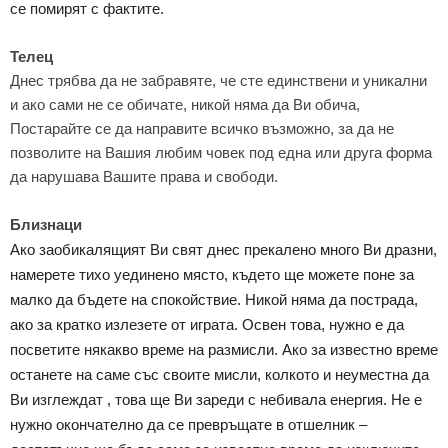
се помирят с фактите.
Телец
Днес трябва да не забравяте, че сте единствени и уникални
и ако сами не се обичате, никой няма да Ви обича,
Постарайте се да направите всичко възможно, за да не
позволите на Вашия любим човек под една или друга форма
да нарушава Вашите права и свободи.
Близнаци
Ако заобикалящият Ви свят днес прекалено много Ви дразни,
намерете тихо уединено място, където ще можете поне за
малко да бъдете на спокойствие. Никой няма да пострада,
ако за кратко излезете от играта. Освен това, нужно е да
посветите някакво време на размисли. Ако за известно време
останете на саме със своите мисли, колкото и неуместна да
Ви изглеждат , това ще Ви зареди с небивала енергия. Не е
нужно окончателно да се превръщате в отшелник –