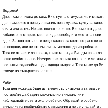
Водолей
Днес, както никога до сега, Ви е нужна стимулация, и можете
да я намерите в нови усещания, нова музика, култура, кино,
филм или ястие. Новите впечатления ще Ви помогнат да се
избавите от старите мисли, и да освободите място за нови
идеи. Затова потърсете нещо такова, за което по-рано не сте
се сещали, или не сте имали възможност да изпробвате.
Това се отнася и за хората, които могат да Ви вдъхновят за
нещо необикновено. Намерете източника на техните мотиви и
постъпки, задавайки подвеждащи въпроси. Това може да Ви
изведе на съвършено нов път.
Риби
Този ден може да бъде изпълнен със символи и затова се
постарайте да бъдете максимално внимателни и
наблюдавайте света около себе си. Обръщайте особено
внимание на необичайните съвпадения и не се учудвайте ,