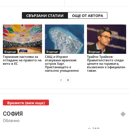
СВЪРЗАНИ СТАТИИ
ОЩЕ ОТ АВТОРА
Водещи
Водещи
Водещи
Германия настоява за
САЩ и Израел
Трайчо Трайков:
отпадане на правото на
атакуваха иранския
Правителството следи
вето в ЕС
остров Харг.
цените на горивата,
Пристанището е
възможен е официален
напълно унищожено
таван
Времете (виж още)
СОФИЯ
Облачно
24.9