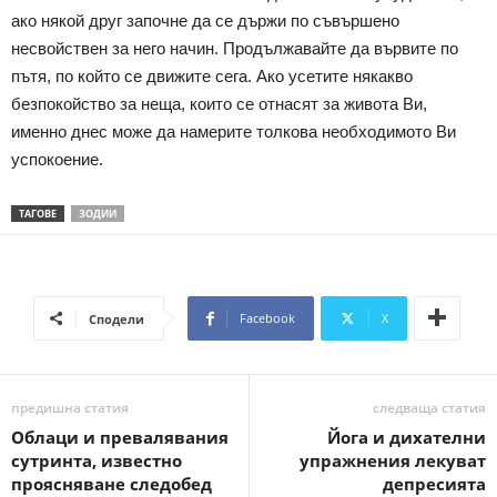
ако някой друг започне да се държи по съвършено
несвойствен за него начин. Продължавайте да вървите по
пътя, по който се движите сега. Ако усетите някакво
безпокойство за неща, които се отнасят за живота Ви,
именно днес може да намерите толкова необходимото Ви
успокоение.
ТАГОВЕ
ЗОДИИ
Facebook
X
Сподели
предишна статия
следваща статия
Облаци и превалявания
Йога и дихателни
сутринта, известно
упражнения лекуват
проясняване следобед
депресията