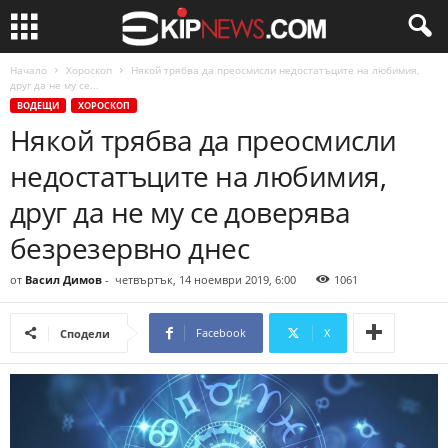
Начало
Хороскоп
Някой трябва да преосмисли недостатъците на любимия,
друг да не му се...
ВОДЕЩИ
ХОРОСКОП
Някой трябва да преосмисли
недостатъците на любимия,
друг да не му се доверява
безрезервно днес
от
Васил Димов
-
четвъртък, 14 ноември 2019, 6:00
1061
Facebook
X
Сподели