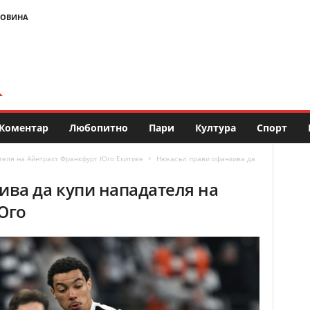
НОВИНА
Коментар
Любопитно
Пари
Култура
Спорт
теля на Айнтрахт Франкфурт Юго Екитике
Нюкасъл прави офанзива да
ва да купи нападателя на
Юго