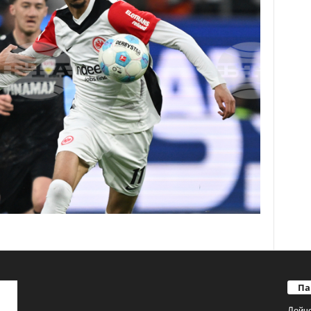
Па
Дойч