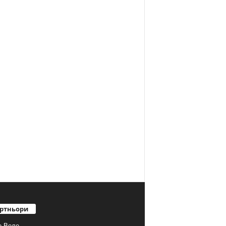
ртньори
е Веле