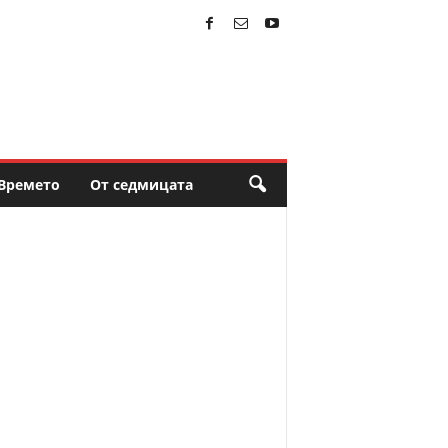
Времето
От седмицата