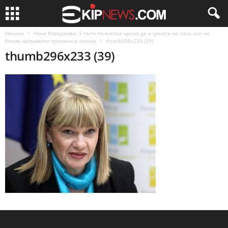
Начало
Нона Караджова: 5 пъти по-висока щеше да е цената на тока, ако не
бяхме направили промени в закона
thumb296x233 (39)
thumb296x233 (39)