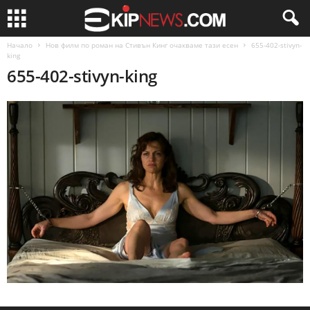
Начало
Нов филм по роман на Стивън Кинг очакваме тази есен
655-402-stivyn-
king
655-402-stivyn-king