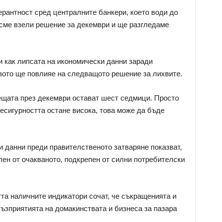
ерантност сред централните банкери, което води до
е сме взели решение за декември и ще разгледаме
и как липсата на икономически данни заради
вото ще повлияе на следващото решение за лихвите.
рещата през декември остават шест седмици. Просто
есигурността остане висока, това може да бъде
 данни преди правителственото затваряне показват,
лен от очакваното, подкрепен от силни потребителски
тта наличните индикатори сочат, че съкращенията и
възприятията на домакинствата и бизнеса за пазара