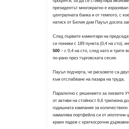
проценти, за да се стимулира иконом
президентът многократно е изразявал
централната банка и от темпото, с ко
натиск от Белия дом Пауъл досега зап
След първите коментари на председ
се понижи с 189 пункта (0,4 на сто), 
500
– с 0,4 на сто, след като и трит
по-рано през търговската сесия.
Пауъл подчерта, че рисковете са дву
към отслабване на пазара на труда.
Паралелно с решението за лихвите УФ
от активи на стойност 6,6 трилиона до
годишната кампания за количествено 
намалява портфейла си от ипотечни ц
краен падеж с краткосрочни държавни