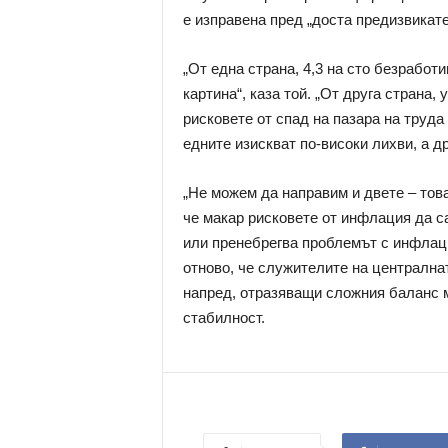
е изправена пред „доста предизвикат
„От една страна, 4,3 на сто безработи
картина“, каза той. „От друга страна,
рисковете от спад на пазара на труда
едните изискват по-високи лихви, а др
„Не можем да направим и двете – тов
че макар рисковете от инфлация да са
или пренебрегва проблемът с инфлац
отново, че служителите на централна
напред, отразяващи сложния баланс 
стабилност.