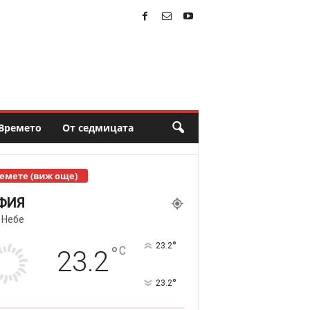
Времето
От седмицата
емете (виж още)
ФИЯ
 Небе
°
23.2
°
C
23.2
°
23.2