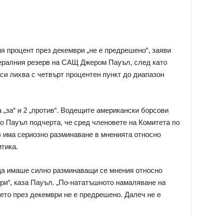
 процент през декември „не е предрешено“, заяви
ералния резерв на САЩ Джером Пауъл, след като
си лихва с четвърт процентен пункт до диапазон
 „за“ и 2 „против“. Водещите американски борсови
то Пауъл подчерта, че сред членовете на Комитета по
 има сериозно разминаване в мненията относно
тика.
еща имаше силно разминаващи се мнения относно
ври“, каза Пауъл. „По-нататъшното намаляване на
ето през декември не е предрешено. Далеч не е