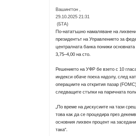
Вашингтон ,
29.10.2025 21:31
(БТА)
По-нататъшно намаляване на лихвения
президентът на Управлението за фед
централната банка понижи основната 
3,75–4,00 на сто.
Решението на УФР бе взето с 10 гласа
индекси обаче поеха надолу, след ка
операциите на открития пазар (FOMC)
следващите стъпки на паричната поли
„По време на дискусиите на тази ср
това как да се процедира през декем
основния лихвен процент на заседани
така“.