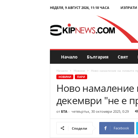
НЕДЕЛЯ, 9 АВГУСТ 2026, 11:18 ЧАСА
ИЗПРАТИ
E
k
i
p
N
e
w
s
Начало
България
Свят
.
c
Начало
Новини
Ново намаление на лихвите пр
o
НОВИНИ
ПАРИ
m
Ново намаление 
–
Н
декември "не е п
о
в
и
от
БТА
-
четвъртък, 30 октомври 2025, 0:29
н
и
Facebook
Сподели
и
к