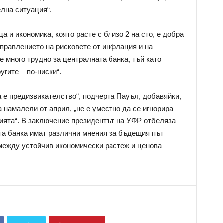
елна ситуация“.
ца и икономика, която расте с близо 2 на сто, е добра
 управлението на рисковете от инфлация и на
 е много трудно за централната банка, тъй като
угите – по-ниски“.
а е предизвикателство“, подчерта Пауъл, добавяйки,
 намалели от април, „не е уместно да се игнорира
ията“. В заключение президентът на УФР отбеляза
та банка имат различни мнения за бъдещия път
между устойчив икономически растеж и ценова