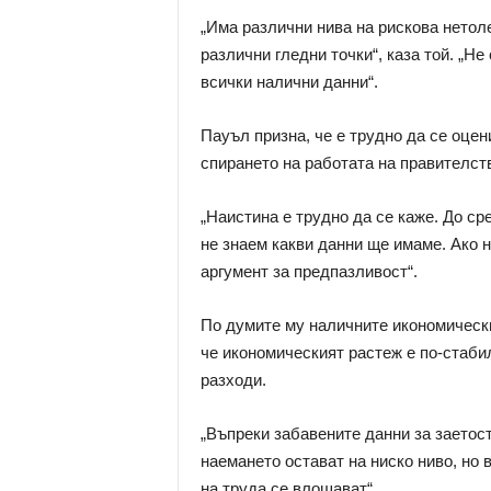
„Има различни нива на рискова нетол
различни гледни точки“, каза той. „Н
всички налични данни“.
Пауъл призна, че е трудно да се оцен
спирането на работата на правителст
„Наистина е трудно да се каже. До с
не знаем какви данни ще имаме. Ако н
аргумент за предпазливост“.
По думите му наличните икономически
че икономическият растеж е по-стаби
разходи.
„Въпреки забавените данни за заетос
наемането остават на ниско ниво, но 
на труда се влошават“.