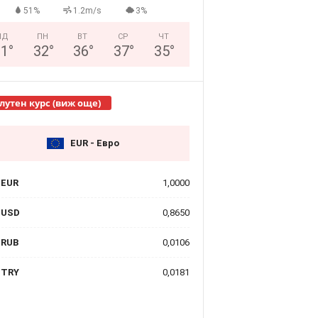
51%
1.2m/s
3%
НД
ПН
ВТ
СР
ЧТ
31
°
32
°
36
°
37
°
35
°
лутен курс (виж още)
EUR - Евро
EUR
1,0000
USD
0,8650
RUB
0,0106
TRY
0,0181