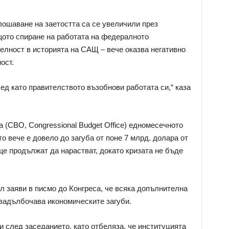
лошаване на заетостта са се увеличили през
ото спиране на работата на федералното
елност в историята на САЩ – вече оказва негативно
ост.
лед като правителството възобнови работата си,“ каза
(CBO, Congressional Budget Office) едномесечното
о вече е довело до загуба от поне 7 млрд. долара от
ще продължат да нарастват, докато кризата не бъде
л заяви в писмо до Конгреса, че всяка допълнителна
задълбочава икономическите загуби.
след заседанието, като отбеляза, че институцията