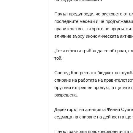
Пауъл предупреди, че рисковете от в
последните месеци и че продължаващ
правителство – второто по продължит
влияние върху икономическата активн
„Тези ефекти трябва да се обърнат, с
той.
Според Конгресната бюджетна служба 
спиране на работата на правителствот
брутния вътрешен продукт, а щетите 
разрешена.
Директорът на агенцията Филип Суаге
седмица на спиране на дейността ще 
Пауъл завърши пресконференцията си 