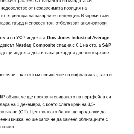
ическият растеж. От началото на мандата си
 недоволство от независимата позиция на
ето тя реагира на пазарните тенденции. Въпреки този
азва твърд и спокоен тон, отбелязват анализатори.
ателя на УФР индексът
Dow Jones Industrial Average
индексът
Nasdaq Composite
спадна с 0,1 на сто, а
S&P
е водещи индекса достигнаха рекордни дневни върхове
посочни – както към повишение на инфлацията, така и
Р обяви, че ще прекрати свиването на портфейла си
лара на 1 декември, с което слага край на 3,5-
затягане (QT). Централната банка ще продължи да
енни книжа, но ще започне да заменя облигациите с
 книжа.