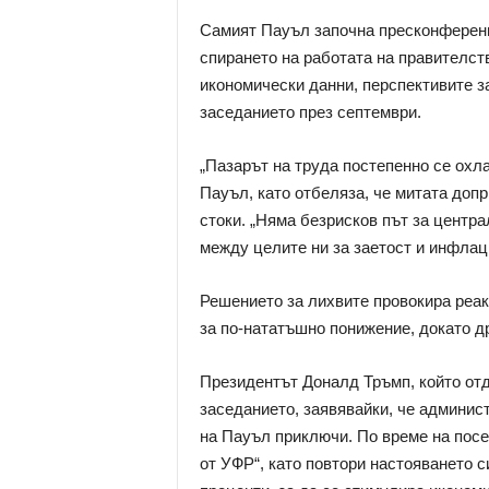
Самият Пауъл започна пресконферен
спирането на работата на правителств
икономически данни, перспективите з
заседанието през септември.
„Пазарът на труда постепенно се охл
Пауъл, като отбеляза, че митата допр
стоки. „Няма безрисков път за центр
между целите ни за заетост и инфлаци
Решението за лихвите провокира реакц
за по-нататъшно понижение, докато др
Президентът Доналд Тръмп, който отд
заседанието, заявявайки, че админис
на Пауъл приключи. По време на посе
от УФР“, като повтори настояването 