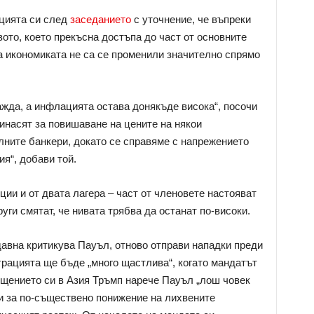
цията си след
заседанието
с уточнение, че въпреки
ото, което прекъсна достъпа до част от основните
а икономиката не са се променили значително спрямо
ажда, а инфлацията остава донякъде висока“, посочи
инасят за повишаване на цените на някои
алните банкери, докато се справяме с напрежението
я“, добави той.
ии и от двата лагера – част от членовете настояват
уги смятат, че нивата трябва да останат по-високи.
авна критикува Пауъл, отново отправи нападки преди
трацията ще бъде „много щастлива“, когато мандатът
щението си в Азия Тръмп нарече Пауъл „лош човек
си за по-съществено понижение на лихвените