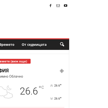
Времето
От седмицата
емете (виж още)
ФИЯ
имно Облачно
°
26.6
°
C
26.6
°
26.6