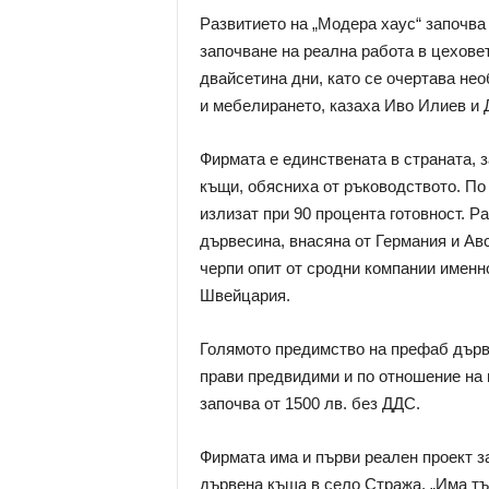
Развитието на „Модера хаус“ започва 
започване на реална работа в цехове
двайсетина дни, като се очертава не
и мебелирането, казаха Иво Илиев и 
Фирмата е единствената в страната, 
къщи, обясниха от ръководството. По
излизат при 90 процента готовност. Р
дървесина, внасяна от Германия и Ав
черпи опит от сродни компании именно
Швейцария.
Голямото предимство на префаб дърве
прави предвидими и по отношение на 
започва от 1500 лв. без ДДС.
Фирмата има и първи реален проект за
дървена къща в село Стража. „Има тъ