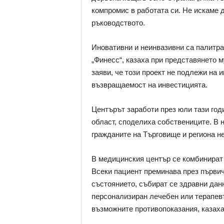
компромис в работата си. Не искаме д
ръководството.
Иновативни и неинвазивни са палитра
„Финесс“, казаха при представянето
заяви, че този проект не подлежи на 
възвращаемост на инвестицията.
Центърът заработи през юли тази год
област, споделиха собствениците. В н
гражданите на Търговище и региона не
В медицинския център се комбинират
Всеки пациент преминава през първич
състоянието, събират се здравни данн
персонализиран лечебен или терапевт
възможните противопоказания, казах