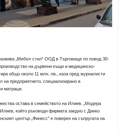
развива „Мебел стил“ ООД в Търговище по повод 30-
 производство на дървени къщи и медицинско-
ира общо около 11 млн. лв., каза пред журналисти
л на предприятието, специализирано в
и матраци.
жества остава в семейството на Илиев. „Модера
Илиев, който ръководи фирмата заедно с Динко
нският център „Финесс“ е поверен на съпругата на