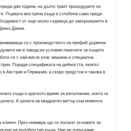
преди две години, но дълго траят процедурите по
те. Първата мострена къща е сглобена само преди
обходимост от още около седмица до завършването ѝ
Динко Данев.
занимаваща се с производството на префаб дървени
 думите им в заводски условия панелите за къщите
аботи се с най-висок клас машини и специална
стрия. Поради спецификата на дейността, екипът
 в Австрия и Германия, а скоро предстои и такова в
ните къщи е краткото време за изпълнение, което ги
цената. А цената на квадратен метър към момента
 клиент. През ноември ще се полагат основите за
рсене на подобен тип къщи. Ние не допускаме