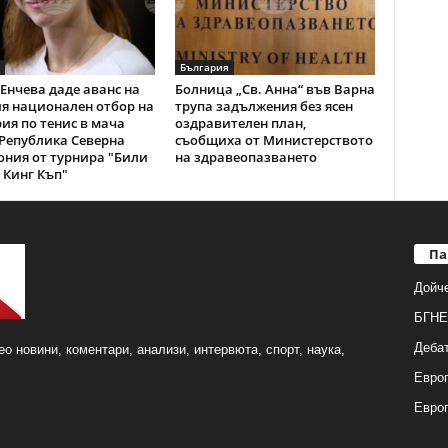
България
Енчева даде аванс на
Болница „Св. Анна“ във Варна
я национален отбор на
трупа задължения без ясен
ия по тенис в мача
оздравителен план,
Република Северна
съобщиха от Министерството
ния от турнира "Били
на здравеопазването
Кинг Къп"
Па
Дойч
БГНЕ
Деба
о новини, коментари, анализи, интервюта, спорт, наука,
Европ
Евро