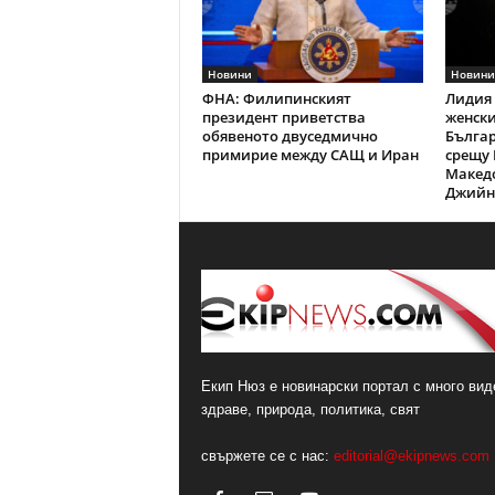
Новини
Новини
ФНА: Филипинският
Лидия 
президент приветства
женски
обявеното двуседмично
Българ
примирие между САЩ и Иран
срещу 
Македо
Джийн 
Екип Нюз е новинарски портал с много виде
здраве, природа, политика, свят
свържете се с нас:
editorial@ekipnews.com