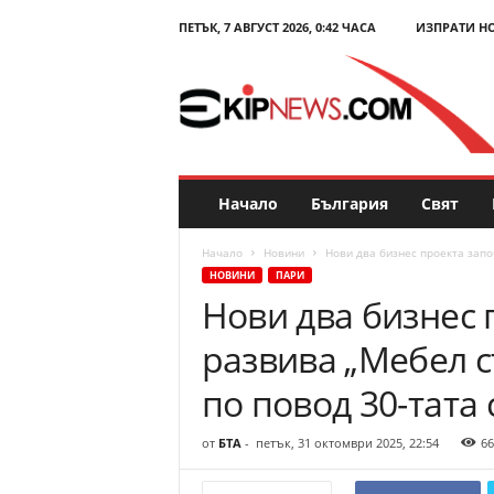
ПЕТЪК, 7 АВГУСТ 2026, 0:42 ЧАСА
ИЗПРАТИ Н
E
k
i
p
N
e
w
s
Начало
България
Свят
.
c
Начало
Новини
Нови два бизнес проекта запо
o
НОВИНИ
ПАРИ
m
Нови два бизнес 
–
Н
развива „Мебел 
о
в
по повод 30-тата
и
н
от
БТА
-
петък, 31 октомври 2025, 22:54
66
и
и
к