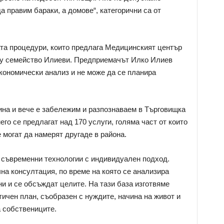
а правим бараки, а домове“, категорични са от
та процедури, които предлага Медицинският център
 му семейство Илиеви. Предприемачът Илко Илиев
икономически анализ и не може да се планира
ина и вече е забележим и разпознаваем в Търговищка
его се предлагат над 170 услуги, голяма част от които
 могат да намерят другаде в района.
 съвременни технологии с индивидуален подход.
на консултация, по време на която се анализира
и и се обсъждат целите. На тази база изготвяме
ичен план, съобразен с нуждите, начина на живот и
а собствениците.