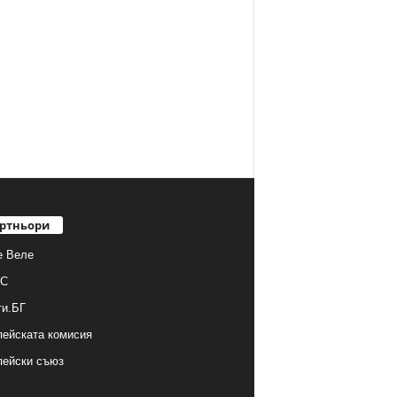
ртньори
е Веле
С
ти.БГ
ейската комисия
пейски съюз