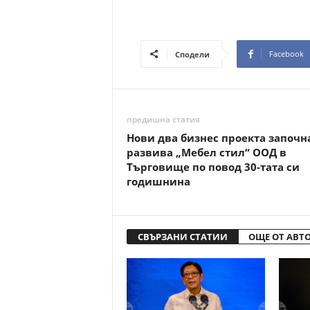
Facebook
Сподели
предишна статия
Нови два бизнес проекта започн
развива „Мебел стил“ ООД в
Търговище по повод 30-тата си
годишнина
СВЪРЗАНИ СТАТИИ
ОЩЕ ОТ АВТ