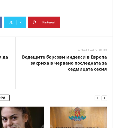
X
Pinterest
Copy URL
следваща статия
а да
Водещите борсови индекси в Европа
закриха в червено последната за
седмицата сесия
ОРА