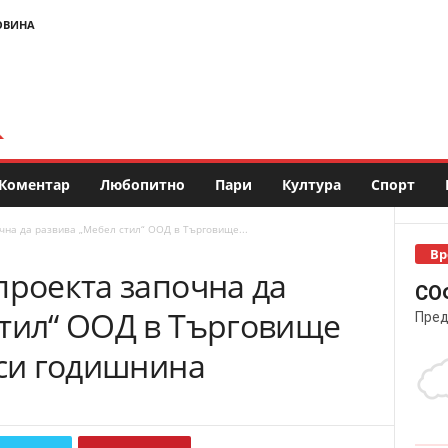
ОВИНА
Коментар
Любопитно
Пари
Култура
Спорт
чна да развива „Мебел стил“ ООД в Търговище...
Вр
проекта започна да
СО
стил“ ООД в Търговище
Пред
 си годишнина