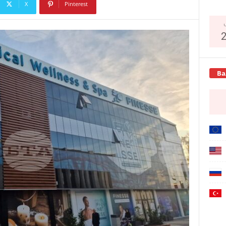
X
Pinterest
Copy URL
Ва