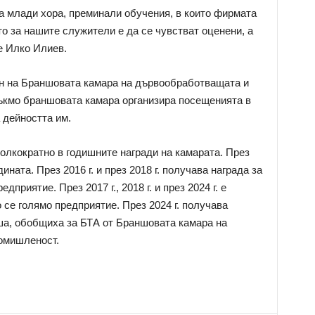
а млади хора, преминали обучения, в които фирмата
о за нашите служители е да се чувстват оценени, а
е Илко Илиев.
н на Браншовата камара на дървообработващата и
ъкмо браншовата камара организира посещенията в
 дейността им.
олкократно в годишните награди на камарата. През
дината. През 2016 г. и през 2018 г. получава награда за
приятие. През 2017 г., 2018 г. и през 2024 г. е
се голямо предприятие. През 2024 г. получава
ша, обобщиха за БТА от Браншовата камара на
омишленост.