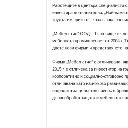
Работещите в центъра специалисти с
инвестира допълнително. „Най-важнот
трудът им признат“, каза в заключени
„Мебел стил“ ООД – Търговище е чле
мебелната промишленост от 2004 г. Т
двете нови фирми и представянето на
Фирма „Мебел стил“ е отличавана няк
2015 г. е отличена за инвеститор на го
корпоративно и социално-отговорно пред
отличавана като най-бързо развиващо 
наградата за цялостен принос в бран
дървообработващата и мебелната пр