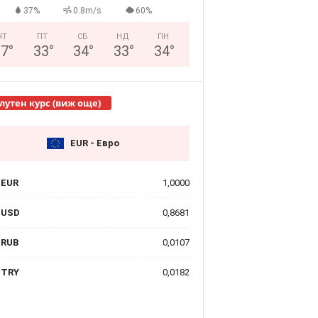
37%
0.8m/s
60%
ЧТ
ПТ
СБ
НД
ПН
27
°
33
°
34
°
33
°
34
°
лутен курс (виж още)
EUR - Евро
EUR
1,0000
USD
0,8681
RUB
0,0107
TRY
0,0182