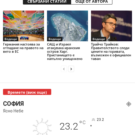
СВЪРЗАНИ СТАТИИ
ОЩЕ ОТ АВТОРА
Водещи
Водещи
Водещи
Германия настоява за
САЩ и Израел
Трайчо Трайков:
отпадане на правото на
атакуваха иранския
Правителството следи
вето в ЕС
остров Харг.
цените на горивата,
Пристанището е
възможен е официален
напълно унищожено
таван
Времете (виж още)
СОФИЯ
Ясно Небе
23.2
°
C
23.2
°