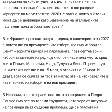
за промяна на конституцията с цел вписване в нея на
реформата на съдебната система, която ще раздели
кариерите на магистратите. 2026 г. е година, която в Италия
може да се дефинира като „навечерие на италианските
парламентарни избори през 2027 г.“
Във Франция през настоящата година, в навечерието на 2027
г., когато ще са президентските избори, ще има избори за
Сенат – горната камара на парламента, през септември и
избори за кметове на редица ключови населени места, сред
които Париж, Марсилия, Ница, Тулуза и Лион. Първият тур
на кметския вот ще е на 15 март, а вторият на 22 март. И
двата вота се смятат за тест за нагласите на избирателите в
навечерието на изборите на нов президент.
В Испания, в която правителството на социалиста Педро
Санчес има все по-големи трудности, като хора от антуража
на премиера имат съдебни проблеми, ще се гласува на