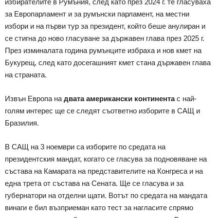
избирателите в Румъния, след като през 2024 г. те гласуваха
за Европарламент и за румънски парламент, на местни
избори и на първи тур за президент, който беше анулиран и
се стигна до ново гласуване за държавен глава през 2025 г.
През изминалата година румънците избраха и нов кмет на
Букурещ, след като досегашният кмет стана държавен глава
на страната.
Извън Европа на
двата американски континента
с най-
голям интерес ще се следят съответно изборите в САЩ и
Бразилия.
В САЩ на 3 ноември са изборите по средата на
президентския мандат, когато се гласува за подновяване на
състава на Камарата на представителите на Конгреса и на
една трета от състава на Сената. Ще се гласува и за
губернатори на отделни щати. Вотът по средата на мандата
винаги е бил възприеман като тест за нагласите спрямо