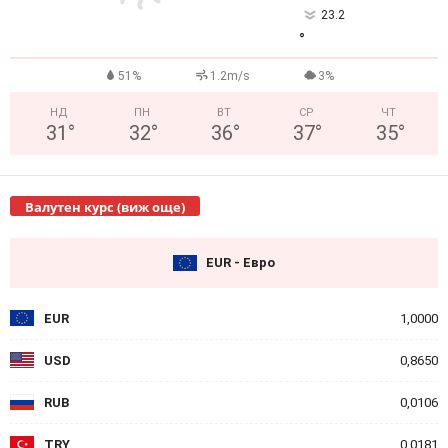
23.2
°
51%
1.2m/s
3%
НД
ПН
ВТ
СР
ЧТ
31
°
32
°
36
°
37
°
35
°
Валутен курс (виж още)
EUR - Евро
EUR
1,0000
USD
0,8650
RUB
0,0106
TRY
0,0181