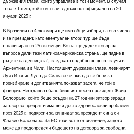
държавния глава, който управлява в този момент. В случая
това е Тръмп, който встъпи в длъжност официално на 20
януари 2025 г.
В Бразилия на 4 октомври ще има общи избори, в това число
и за президент, като евентуален втори тур ще бъде
организиран на 25 октомври. Вотът ще даде отговор на
въпроса дали тази латиноамериканска страна „ще падне в
ръцете на десницата“, след като подобно нещо се случи в
Аржентина и в Чили. Настоящият държавен глава, левичарят
Луиз Инасио Лула да Силва се очаква да се бори за
преизбиране и допитванията показват засега, че той е
фаворит. Неотдавна обаче бившият десен президент Жаир
Болсорано, който беше осъден на 27 години затвор заради
заговор за преврат и имаше и доста здравословни проблеми
през 2025 г., подкрепи за кандидат за президент сина си
Флавио Болсонаро. За ЕС този вот е от значение, защото
може да предопредели бъдещето на договора за свободна