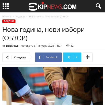
Начало
Водещи
Нова година, нови избори (ОБЗОР)
ВОДЕЩИ
Нова година, нови избори
(ОБЗОР)
от
EkipNews
-
четвъртък, 1 януари 2026, 11:07
82
Facebook
X
Сподели