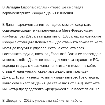
В
Западна Европа
с голям интерес ще се следят
парламентарните избори в Дания и Швеция.
В Дания парламентарният вот ще се състои, след като
социалдемократите на премиерката Мете Фредериксен
изгубиха през 2025 г. за първи път от 1938 г. насам кметските
избори в столицата Копенхаген. Допитванията показват, че те
могат да изгубят и управлението на страната през
настоящата година, посочва „Евронюз“. Вотът се провежда в
момент, в който Дания се присъединява към страните в ЕС,
водещи твърда миграционна политика и в момент, в който
отвъд Атлантическия океан американският президент
Доналд Тръмп на няколко пъти изрази интерес Гренландия,
която сега е част от Дания, да стане част от САЩ. Датската
министър-председателка Фредериксен е на власт от 2019 г.
В Швеция от 2022 г. управлява кабинетът на Улф