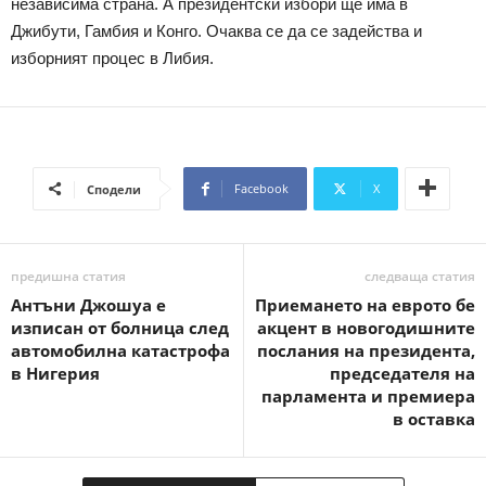
независима страна. А президентски избори ще има в
Джибути, Гамбия и Конго. Очаква се да се задейства и
изборният процес в Либия.
Facebook
X
Сподели
предишна статия
следваща статия
Антъни Джошуа е
Приемането на еврото бе
изписан от болница след
акцент в новогодишните
автомобилна катастрофа
послания на президента,
в Нигерия
председателя на
парламента и премиера
в оставка