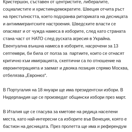
Кристершон, съставен от центристите, либералите,
социалистите и християндемократите. Швеция отчита ръст
на престъпността, което подхранва риториката на десницата
и антиимигрантските настроения. Шведските власти се
опасяват и от чужда намеса в изборите, след като страната
стана част от НАТО след руската агресия в Украйна.
Евентуална външна намеса в изборите, насрочени за 13
септември, би била от полза за партиите, които се отнасят
критично към имиграцията, скептични са по отношение на
евроинтеграцията и заемат и двояка позиция спрямо Москва,
отбелязва „Евронюз“.
В Португалия на 18 януари ще има президентски избори. В
Нидерландия ще се произведат общински избори през март.
В Италия ще се гласува за кметове на редица населени
места, като най-интересни са изборите във Венеция, която е
бастион на десницата. През пролетта ще има и референдум