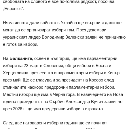
свободата на словото е все по-голяма рядкост, посочва
„Евронюз“.
Няма яснота дали войната в Украйна ще свърши и дали ще
могат да се организират избори там. През декември
украинският лидер Володимир Зеленски заяви, че принципно
е готов за избори.
На
Балканите
, освен в България, ще има парламентарни
избори на 22 март в Словения, общи избори в Босна и
Херцеговина през есента и парламентарни избори в Кипър
през май. Ще се гласува и за президент на Косово след
отминалите наскоро предсрочни парламентарни избори.
Местни избори ще има в Черна гора. В навечерието на Нова
година президентът на Сърбия Александър Вучич заяви, че
през 2026 г. ще има предсрочни избори в страната.
След две натоварени изборни години ще си починат