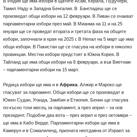
В Индия ще има избори в щатите Асам, Керала, Пудучери,
Тамил Наду и Западна Бенгалия. В Бангладеш ще се
произведат общи избори на 12 февруари. В Ливан се очакват
парламентарни избори през май. В Мианма на 11 и на 25
януари ще се проведат втората и третата фаза на общите
избори, започнали в края на 2025 г. В Непал на 5 март ще има
общи избори. В Пакистан ще се гласува на избори в няколко
провинции. Местни избори предстоят в Южна Корея. В
Тайланд ще има общи избори на 8 февруари, а във Виетнам
– парламентарни избори на 15 март.
Редица избори ще има и в
Африка
. Алжир и Мароко ще
гласуват за парламент. Общи избори ще се произведат в
Южен Судан, Уганда, Замбия и Етиопия. Бенин ще гласува
по-късно този месец за парламент, а през април – за нов
президент. Подобни два вота – през април и през октомври –
ще има в Кабо Верде. Парламентарни избори ще има в
Камерун и в Сомалиленд, призната неотдавна от Израел за