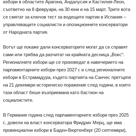
избори в областите Арагона, Андалусия и Кастилия-Леон,
съответно на 8 февруари, на 30 юни и на 15 март. Трите вота
се смятат за ключов тест за водещите партии в Испания –
управляващите социалисти и опозиционните консерватори
от Народната партия.
Вотът ще покаже дали консерваторите могат да се справят
сами или трябва да разчитат на крайната десница „Вокс“.
Регионалните избори ще се произведат в навечерието на
парламентарните избори през 2027 г. и след регионалните
избори в Естрамадура, където партията на Санчес претърпя
на 21 декември историческо поражение след години, в които
тази област беше възприемана като бастион на
социалистите.
В Германия година след парламентарните избори през 2025
г., довели на власт консерватора Фридрих Мерц, ще има
провинциални избори в Баден-Вюртенберг (20 септември),