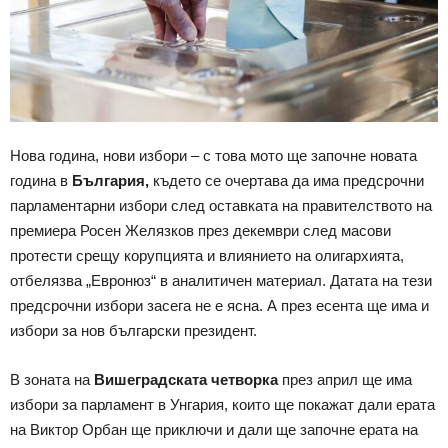
Нова година, нови избори – с това мото ще започне новата
година в
България,
където се очертава да има предсрочни
парламентарни избори след оставката на правителството на
премиера Росен Желязков през декември след масови
протести срещу корупцията и влиянието на олигархията,
отбелязва „Евронюз“ в аналитичен материал. Датата на тези
предсрочни избори засега не е ясна. А през есента ще има и
избори за нов български президент.
В зоната на
Вишеградската четворка
през април ще има
избори за парламент в Унгария, които ще покажат дали ерата
на Виктор Орбан ще приключи и дали ще започне ерата на