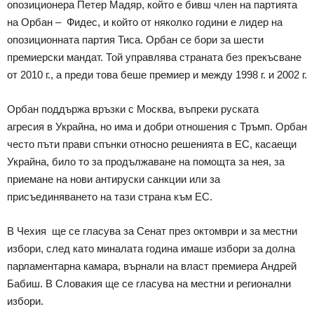
опозиционера Петер Мадяр, който е бивш член на партията
на Орбан – Фидес, и който от няколко години е лидер на
опозиционната партия Тиса. Орбан се бори за шести
премиерски мандат. Той управлява страната без прекъсване
от 2010 г., а преди това беше премиер и между 1998 г. и 2002 г.
Орбан поддържа връзки с Москва, въпреки руската
агресия в Украйна, но има и добри отношения с Тръмп. Орбан
често пъти прави спънки относно решенията в ЕС, касаещи
Украйна, било то за продължаване на помощта за нея, за
приемане на нови антируски санкции или за
присъединяването на тази страна към ЕС.
В Чехия ще се гласува за Сенат през октомври и за местни
избори, след като миналата година имаше избори за долна
парламентарна камара, върнали на власт премиера Андрей
Бабиш. В Словакия ще се гласува на местни и регионални
избори.