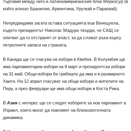
търговия между него и латиноамериканския блок Меркосур (в
който влизат Бразилия, Аржентина, Уругвай и Парагвай).
Непредвидима засега остава ситуацията във Венецуела,
където президентът Николас Мадуро твърди, че САЩ се
опитват да го отстранят от власт, за да сложат ръка върху
петролните запаси на страната.
В Канада ще се гласува на избори в Квебек. В Колумбия ще
има парламентарни избори на 8 март и президентски избори
на 31 май. Общи избори би трябвало да има и в размирното
Хаити. На 12 април гласуват на общи избори и жителите на
Перу, а през февруари ще има общи избори в Коста Рика.
В
Азия
с интерес ще се следят изборите за нов парламент в
Израел, които могат да повлияят на близкоизточната
динамика.