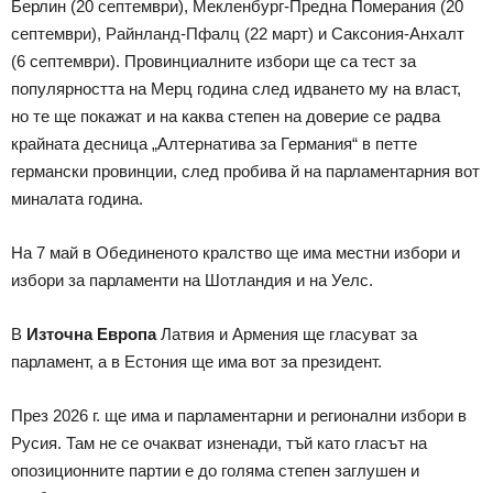
Берлин (20 септември), Мекленбург-Предна Померания (20
септември), Райнланд-Пфалц (22 март) и Саксония-Анхалт
(6 септември). Провинциалните избори ще са тест за
популярността на Мерц година след идването му на власт,
но те ще покажат и на каква степен на доверие се радва
крайната десница „Алтернатива за Германия“ в петте
германски провинции, след пробива й на парламентарния вот
миналата година.
На 7 май в Обединеното кралство ще има местни избори и
избори за парламенти на Шотландия и на Уелс.
В
Източна Европа
Латвия и Армения ще гласуват за
парламент, а в Естония ще има вот за президент.
През 2026 г. ще има и парламентарни и регионални избори в
Русия. Там не се очакват изненади, тъй като гласът на
опозиционните партии е до голяма степен заглушен и