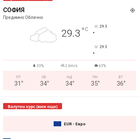
СОФИЯ
Предимно Облачно
29.3
°
C
29.3
°
29.3
°
33%
2.6m/s
63%
ПТ
СБ
НД
ПН
ВТ
31
°
34
°
34
°
35
°
36
°
Валутен курс (виж още)
EUR - Евро