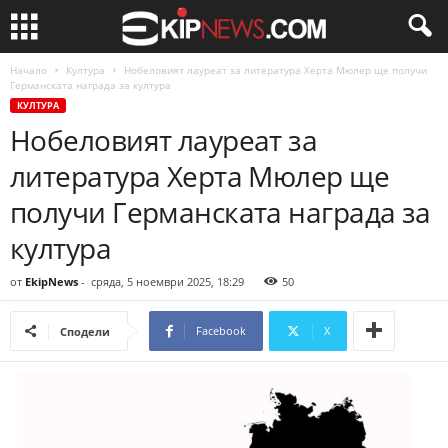
Начало
Култура
Нобеловият лауреат за литература Херта Мюлер ще получи
Германската награда за култура
КУЛТУРА
Нобеловият лауреат за
литература Херта Мюлер ще
получи Германската награда за
култура
от
EkipNews
-
сряда, 5 ноември 2025, 18:29
50
Facebook
X
Сподели