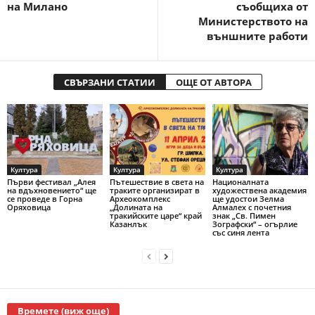
на Милано
съобщиха от
Министерството на
външните работи
СВЪРЗАНИ СТАТИИ
ОЩЕ ОТ АВТОРА
Култура
Култура
Култура
Първи фестивал „Алея
Пътешествие в света на
Националната
на вдъхновението“ ще
траките организират в
художествена академия
се проведе в Горна
Археокомплекс
ще удостои Зелма
Оряховица
„Долината на
Алмалех с почетния
тракийските царе“ край
знак „Св. Пимен
Казанлък
Зографски“ – огърлие
със синя лента
Времете (виж още)