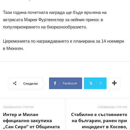
Тази година почетната награда ще бъде връчена на
актрисата Мария Фуртвенглер за нейния принос в
популяризирането на биоразнообразието.
Церемонията по награждаването е планирана за 14 ноември
в Мюнхен.
Facebook
X
Сподели
предишна статия
следваща статия
Интер и Милан
Стабилно е състоянието
официално закупиха
на българин, ранен при
„Сан Сиро“ от Общината
инцидент в Косово,