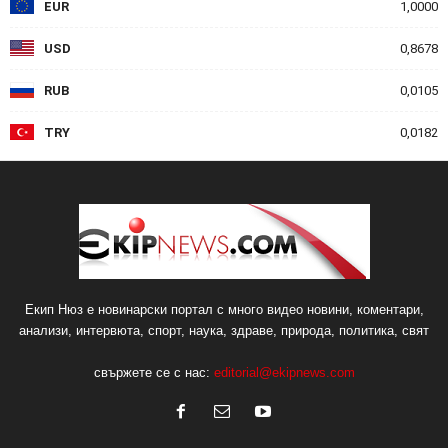
EUR
1,0000
USD
0,8678
RUB
0,0105
TRY
0,0182
Екип Нюз е новинарски портал с много видео новини, коментари,
анализи, интервюта, спорт, наука, здраве, природа, политика, свят
свържете се с нас:
editorial@ekipnews.com