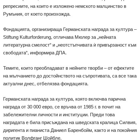
репресиите, на които е изложено немското малцинство в
Румъния, от което произхожда.
Фондацията, организираща Германската награда за култура –
Stiftung Kulturforderung, отличава Мюлер за „нейната
литературна смелост“ и „неотстъпчивата ѝ привързаност към
свободата“, информира ДПА.
Темите, които преобладават в нейните творби – от ефектите
на мълчанието до достойнството на съпротивата, са все така
актуални днес, отбелязва фондацията.
Германската награда за култура, която включва парична
награда от 30 000 евро, се връчва от 1985 г. в почит на
забележителни личности и институции. Преди това
наградата е била присъждана на шведската кралица Силвия,
диригента и пианиста Даниел Баренбойм, както и на покойния
политик Волфганг Шойбле.