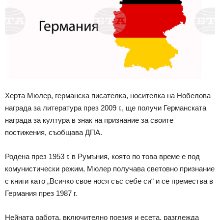
Херта Мюлер, германска писателка, носителка на Нобелова
награда за литература през 2009 г., ще получи Германската
награда за култура в знак на признание за своите
постижения, съобщава ДПА.
Родена през 1953 г. в Румъния, която по това време е под
комунистически режим, Мюлер получава световно признание
с книги като „Всичко свое нося със себе си“ и се премества в
Германия през 1987 г.
Нейната работа, включително поезия и есета, разглежда