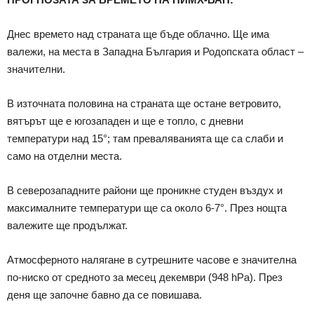
Днес времето над страната ще бъде облачно. Ще има
валежи, на места в Западна България и Родопската област –
значителни.
В източната половина на страната ще остане ветровито,
вятърът ще е югозападен и ще е топло, с дневни
температури над 15°; там преваляванията ще са слаби и
само на отделни места.
В северозападните райони ще проникне студен въздух и
максималните температури ще са около 6-7°. През нощта
валежите ще продължат.
Атмосферното налягане в сутрешните часове е значителна
по-ниско от средното за месец декември (948 hPa). През
деня ще започне бавно да се повишава.