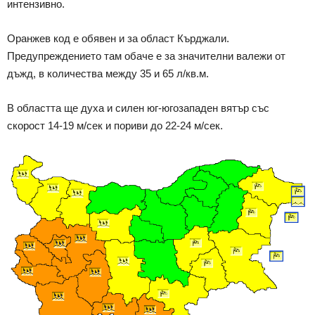
интензивно.
Оранжев код е обявен и за област Кърджали.
Предупреждението там обаче е за значителни валежи от
дъжд, в количества между 35 и 65 л/кв.м.
В областта ще духа и силен юг-югозападен вятър със
скорост 14-19 м/сек и пориви до 22-24 м/сек.