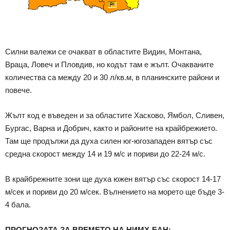
Силни валежи се очакват в областите Видин, Монтана,
Враца, Ловеч и Пловдив, но кодът там е жълт. Очакваните
количества са между 20 и 30 л/кв.м, в планинските райони и
повече.
Жълт код е въведен и за областите Хасково, Ямбол, Сливен,
Бургас, Варна и Добрич, както и районите на крайбрежието.
Там ще продължи да духа силен юг-югозападен вятър със
средна скорост между 14 и 19 м/с и пориви до 22-24 м/с.
В крайбрежните зони ще духа южен вятър със скорост 14-17
м/сек и пориви до 20 м/сек. Вълнението на морето ще бъде 3-
4 бала.
ПРОГНОЗАТА ЗА ВРЕМЕТО НА НИМХ-БАН: