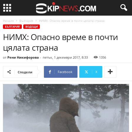
Начало
България
НИМХ: Опасно време в почти цялата страна
БЪЛГАРИЯ
ВОДЕЩИ
НИМХ: Опасно време в почти
цялата страна
от
Рени Никифорова
-
петък, 1 декември 2017, 8:33
1356
Facebook
X
Сподели