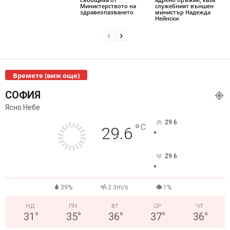
Министерството на
служебният външен
здравеопазването
министър Надежда
Нейнски
Времете (виж още)
СОФИЯ
Ясно Небе
29.6
°
C
29.6
°
29.6
°
39%
2.3m/s
1%
НД
ПН
ВТ
СР
ЧТ
31
°
35
°
36
°
37
°
36
°