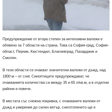
Предупреждение от втора степен за интензивни валежи е
обявено за 7 области на страна. Това са София-град, София-
област, Перник, Кюстендил, Благоевград, Пазарджик и
Смолян.
В тези области се очакват значителни валежи от дъжд, над
1800 м – от сняг. Синоптиците предупреждават, че
очакванията количества са между 35 и 65 л/кв.м, а в отделни
райони и повече.
В местата със снежна покривка, с очакваните валежи от
дъжд и умерения до силен вятър, снеготопенето ще е