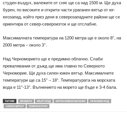
студен въздух, валежите от сняг ще са над 1500 м. Ще духа
бурен, по високите и открити части ураганен вятър от юг-
югозапад, който през деня в северозападните райони ще се
ориентира от север-североизток и ще отслабне.
Максималната температура на 1200 метра ще е около 8°, на
2000 метра – около 3°.
Над Черноморието ще е предимно облачно. Слаби
превалявания от дъжд ще има главно по Северното
Черноморие. Ще духа силен южен вятър. Максималните
температури ще са 15° – 18°. Температурата на морската
вода е 11°-13°. Вълнението на морето ще бъде е 3-4 бала.
ТАГОВЕ
ВРЕМЕТО
ЖЪЛТ КОД
ИНТЕНЗИВНИ ВАЛЕЖИ
ОРАНЖЕВ КОД
СИЛЕН ВЯТЪР
ТЕМПЕРАТУРИ