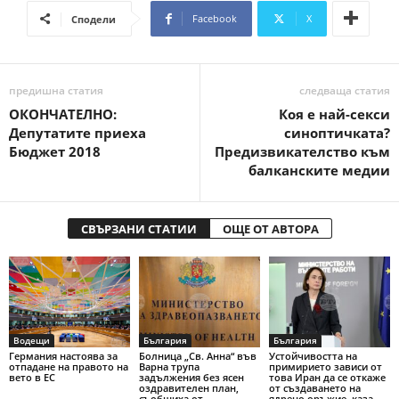
Facebook
X
Сподели
предишна статия
следваща статия
ОКОНЧАТЕЛНО:
Коя е най-секси
Депутатите приеха
синоптичката?
Бюджет 2018
Предизвикателство към
балканските медии
СВЪРЗАНИ СТАТИИ
ОЩЕ ОТ АВТОРА
Водещи
България
България
Германия настоява за
Болница „Св. Анна“ във
Устойчивостта на
отпадане на правото на
Варна трупа
примирието зависи от
вето в ЕС
задължения без ясен
това Иран да се откаже
оздравителен план,
от създаването на
съобщиха от
ядрено оръжие, каза