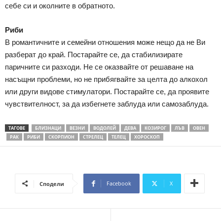
себе си и околните в обратното.
Риби
В романтичните и семейни отношения може нещо да не Ви
разберат до край. Постарайте се, да стабилизирате
паричните си разходи. Не се оказвайте от решаване на
насъщни проблеми, но не прибягвайте за целта до алкохол
или други видове стимулатори. Постарайте се, да проявите
чувствителност, за да избегнете заблуда или самозаблуда.
ТАГОВЕ
БЛИЗНАЦИ
ВЕЗНИ
ВОДОЛЕЙ
ДЕВА
КОЗИРОГ
ЛЪВ
ОВЕН
РАК
РИБИ
СКОРПИОН
СТРЕЛЕЦ
ТЕЛЕЦ
ХОРОСКОП
Facebook
X
Сподели