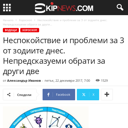
Начало
Хороскоп
Неспокойствие и проблеми за 3 от зодиите днес.
Непредсказуеми обрати за други...
ВОДЕЩИ
ХОРОСКОП
Неспокойствие и проблеми за 3
от зодиите днес.
Непредсказуеми обрати за
други две
от
Александър Иванов
-
петък, 22 декември 2017, 7:00
1529
Facebook
X
Сподели