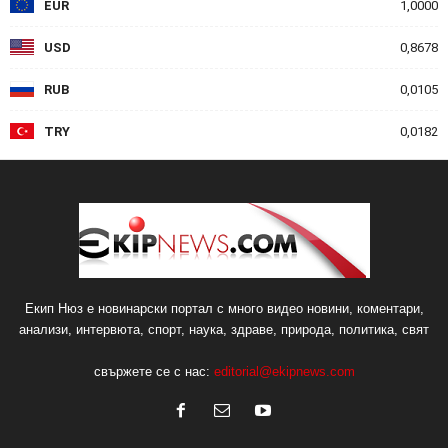
EUR
1,0000
USD
0,8678
RUB
0,0105
TRY
0,0182
Екип Нюз е новинарски портал с много видео новини, коментари,
анализи, интервюта, спорт, наука, здраве, природа, политика, свят
свържете се с нас:
editorial@ekipnews.com