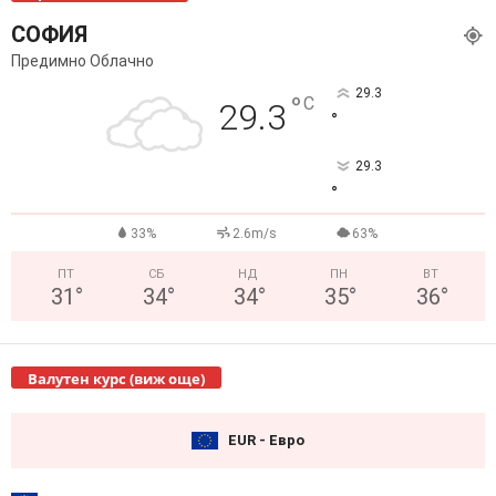
СОФИЯ
Предимно Облачно
29.3
°
C
29.3
°
29.3
°
33%
2.6m/s
63%
ПТ
СБ
НД
ПН
ВТ
31
°
34
°
34
°
35
°
36
°
Валутен курс (виж още)
EUR - Евро