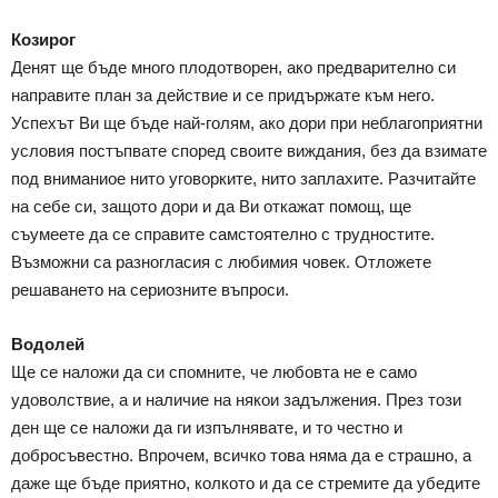
Козирог
Денят ще бъде много плодотворен, ако предварително си
направите план за действие и се придържате към него.
Успехът Ви ще бъде най-голям, ако дори при неблагоприятни
условия постъпвате според своите виждания, без да взимате
под вниманиое нито уговорките, нито заплахите. Разчитайте
на себе си, защото дори и да Ви откажат помощ, ще
съумеете да се справите самстоятелно с трудностите.
Възможни са разногласия с любимия човек. Отложете
решаването на сериозните въпроси.
Водолей
Ще се наложи да си спомните, че любовта не е само
удоволствие, а и наличие на някои задължения. През този
ден ще се наложи да ги изпълнявате, и то честно и
добросъвестно. Впрочем, всичко това няма да е страшно, а
даже ще бъде приятно, колкото и да се стремите да убедите