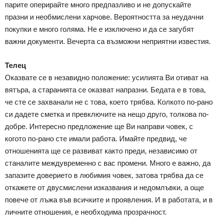
парите оперирайте много предпазливо и не допускайте
празни и необмислени харчове. Вероятността за неудачни
покупки е много голяма. Не е изключено и да се загубят
важни документи. Вечерта са възможни неприятни известия.
Телец
Оказвате се в незавидно положение: усилията Ви отиват на
вятъра, а старанията се оказват напразни. Бедата е в това,
че сте се захванали не с това, което трябва. Колкото по-рано
си дадете сметка и превключите на нещо друго, толкова по-
добре. Интересно предложение ще Ви направи човек, с
когото по-рано сте имали работа. Имайте предвид, че
отношенията ще се развиват както преди, независимо от
станалите междувременно с вас промени. Много е важно, да
запазите доверието в любимия човек, затова трябва да се
откажете от двусмислени изказвания и недомлъвки, а още
повече от лъжа във всичките и проявления. И в работата, и в
личните отношения, е необходима прозрачност.