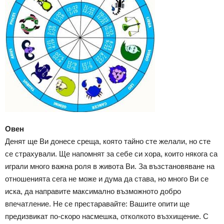
Овен
Денят ще Ви донесе среща, която тайно сте желали, но сте
се страхували. Ще напомнят за себе си хора, които някога са
играли много важна роля в живота Ви. За възстановяване на
отношенията сега не може и дума да става, но много Ви се
иска, да направите максимално възможното добро
впечатление. Не се престаравайте: Вашите опити ще
предизвикат по-скоро насмешка, отколкото възхищение. С