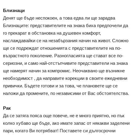
Близнаци
Денят ще бъде неспокоен, а това едва ли ще зарадва
Близнаците: представителите на знака биха предпочели да
го прекарат в обстановка на душевен комфорт,
наслаждавайки се на незабързания начин на живот. Сложно
ще се подреждат отношенията с представителите на по-
възрастното поколение. Разногласията ще стават все по-
сериозни, и само най-отстъпчивите представители на знака
ще намерят начин за компромис. Неочаквано ще възникне
необходимост , да направите корекции в своите ежедневни
привички. Бъдете готови и за това, че плановете ще се
наложи да промените, по независими от Вас обстоятелства.
Рак
Да се затяга пояса още повече, не е много приятно, но пък
колко хубаво ще бъде, ако имате запас от някакви заделени
пари, когато Ви потрябват! Поставете си дългосрочни