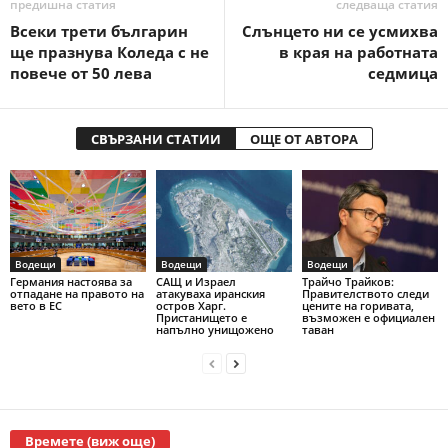
предишна статия
следваща статия
Всеки трети българин
Слънцето ни се усмихва
ще празнува Коледа с не
в края на работната
повече от 50 лева
седмица
СВЪРЗАНИ СТАТИИ
ОЩЕ ОТ АВТОРА
Водещи
Водещи
Водещи
Германия настоява за
САЩ и Израел
Трайчо Трайков:
отпадане на правото на
атакуваха иранския
Правителството следи
вето в ЕС
остров Харг.
цените на горивата,
Пристанището е
възможен е официален
напълно унищожено
таван
Времете (виж още)