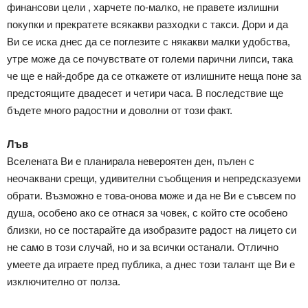
финансови цели , харчете по-малко, не правете излишни
покупки и прекратете всякакви разходки с такси. Дори и да
Ви се иска днес да се поглезите с някакви малки удобства,
утре може да се почувствате от големи парични липси, така
че ще е най-добре да се откажете от излишните неща поне за
предстоящите двадесет и четири часа. В последствие ще
бъдете много радостни и доволни от този факт.
Лъв
Вселената Ви е планирала невероятен ден, пълен с
неочаквани срещи, удивителни съобщения и непредсказуеми
обрати. Възможно е това-онова може и да не Ви е съвсем по
душа, особено ако се отнася за човек, с който сте особено
близки, но се постарайте да изобразите радост на лицето си
не само в този случай, но и за всички останали. Отлично
умеете да играете пред публика, а днес този талант ще Ви е
изключително от полза.