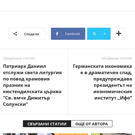
Facebook
X
Сподели
предишна статия
следваща статия
Патриарх Даниил
Германската икономика
отслужи света литургия
е в драматичен спад,
по повод храмовия
предупреждава
празник на
президентът на
кюстендилската църква
икономическия
"Св. вмчк Димитър
институт „Ифо“
Солунски"
СВЪРЗАНИ СТАТИИ
ОЩЕ ОТ АВТОРА