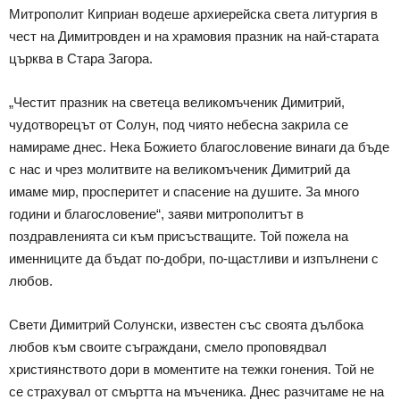
Митрополит Киприан водеше архиерейска света литургия в
чест на Димитровден и на храмовия празник на най-старата
църква в Стара Загора.
„Честит празник на светеца великомъченик Димитрий,
чудотворецът от Солун, под чиято небесна закрила се
намираме днес. Нека Божието благословение винаги да бъде
с нас и чрез молитвите на великомъченик Димитрий да
имаме мир, просперитет и спасение на душите. За много
години и благословение“, заяви митрополитът в
поздравленията си към присъстващите. Той пожела на
именниците да бъдат по-добри, по-щастливи и изпълнени с
любов.
Свети Димитрий Солунски, известен със своята дълбока
любов към своите съграждани, смело проповядвал
християнството дори в моментите на тежки гонения. Той не
се страхувал от смъртта на мъченика. Днес разчитаме не на