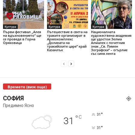
Култура
Култура
Култура
Първи фестивал „Алея
Пътешествие в света на
Националната
на вдъхновението“ ще
траките организират в
художествена академия
се проведе в Горна
Археокомплекс
ще удостои Зелма
Оряховица
„Долината на
Алмалех с почетния
тракийските царе“ край
знак „Св. Пимен
Казанлък
Зографски“ – огърлие
със синя лента
Времете (виж още)
СОФИЯ
Предимно Ясно
°
31
°
C
31
°
31