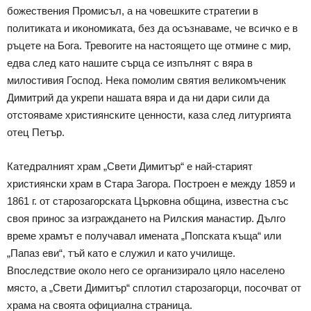
божествения Промисъл, а на човешките стратегии в
политиката и икономиката, без да осъзнаваме, че всичко е в
ръцете на Бога. Тревогите на настоящето ще отмине с мир,
едва след като нашите сърца се изпълнят с вяра в
милостивия Господ. Нека помолим святия великомъченик
Димитрий да укрепи нашата вяра и да ни дари сили да
отстояваме християнските ценности, каза след литургията
отец Петър.
Катедралният храм „Свети Димитър“ е най-старият
християнски храм в Стара Загора. Построен е между 1859 и
1861 г. от старозагорската Църковна община, известна със
своя принос за изграждането на Рилския манастир. Дълго
време храмът е получавал имената „Попската къща“ или
„Папаз еви“, тъй като е служил и като училище.
Впоследствие около него се организирало цяло населено
място, а „Свети Димитър“ сплотил старозагорци, посочват от
храма на своята официална страница.