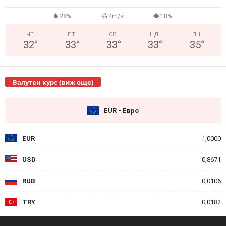
28%
4m/s
18%
ЧТ
ПТ
СБ
НД
ПН
32
°
33
°
33
°
33
°
35
°
Валутен курс (виж още)
EUR - Евро
EUR
1,0000
USD
0,8671
RUB
0,0106
TRY
0,0182