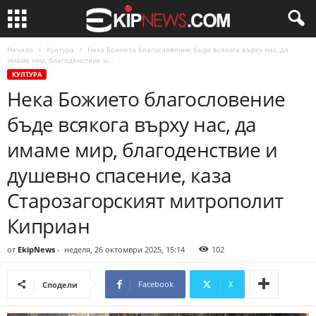
Начало
Култура
Нека Божието благословение бъде всякога върху нас, да
имаме мир, благоденствие и...
КУЛТУРА
Нека Божието благословение
бъде всякога върху нас, да
имаме мир, благоденствие и
душевно спасение, каза
Старозагорският митрополит
Киприан
от
EkipNews
-
неделя, 26 октомври 2025, 15:14
102
Facebook
X
Сподели