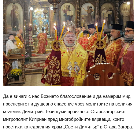
Да е винаги с нас Божието благословение и да намерим мир,
просперитет и душевно спасение чрез молитвите на великия
мъченик Димитрий. Тези думи произнесе Старозагорският
митрополит Киприан пред многобройните вярващи, които
посетиха катедралния храм „Свети Димитър“ в Стара Загора.