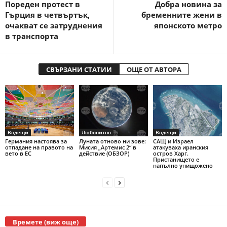
Пореден протест в
Добра новина за
Гърция в четвъртък,
бременните жени в
очакват се затруднения
японското метро
в транспорта
СВЪРЗАНИ СТАТИИ
ОЩЕ ОТ АВТОРА
Водещи
Любопитно
Водещи
Германия настоява за
Луната отново ни зове:
САЩ и Израел
отпадане на правото на
Мисия „Артемис 2“ в
атакуваха иранския
вето в ЕС
действие (ОБЗОР)
остров Харг.
Пристанището е
напълно унищожено
Времете (виж още)