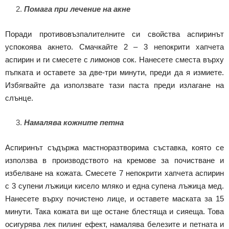
Помага при лечение на акне
Поради противовъзпалителните си свойства аспиринът
успокоява акнето. Смачкайте 2 – 3 непокрити хапчета
аспирин и ги смесете с лимонов сок. Нанесете сместа върху
пъпката и оставете за две-три минути, преди да я измиете.
Избягвайте да използвате тази паста преди излагане на
слънце.
Намалява кожните петна
Аспиринът съдържа мастноразтворима съставка, която се
използва в производството на кремове за почистване и
избелване на кожата. Смесете 7 непокрити хапчета аспирин
с 3 супени лъжици кисело мляко и една супена лъжица мед.
Нанесете върху почистено лице, и оставете маската за 15
минути. Така кожата ви ще остане блестяща и сияеща. Това
осигурява лек пилинг ефект, намалява белезите и петната и