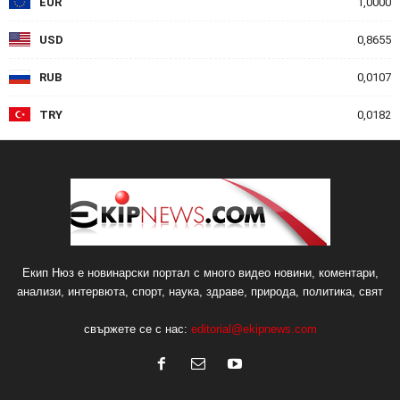
EUR
1,0000
USD
0,8655
RUB
0,0107
TRY
0,0182
Екип Нюз е новинарски портал с много видео новини, коментари,
анализи, интервюта, спорт, наука, здраве, природа, политика, свят
свържете се с нас:
editorial@ekipnews.com