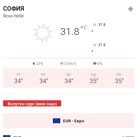
СОФИЯ
Ясно Небе
31.8
°
C
31.8
°
31.8
°
23%
3.6m/s
0%
ЧТ
ПТ
СБ
НД
ПН
34
°
34
°
34
°
35
°
35
°
Валутен курс (виж още)
EUR - Евро