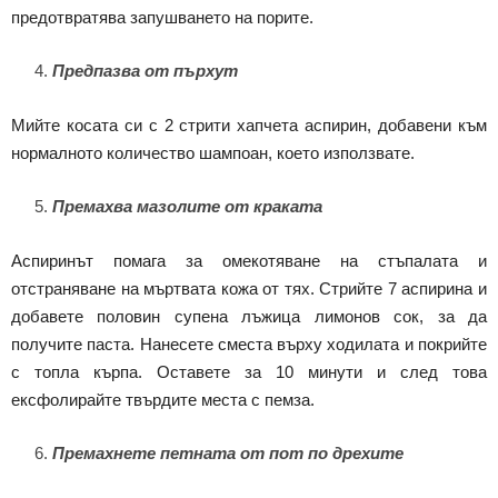
предотвратява запушването на порите.
Предпазва от пърхут
Мийте косата си с 2 стрити хапчета аспирин, добавени към
нормалното количество шампоан, което използвате.
Премахва мазолите от краката
Аспиринът помага за омекотяване на стъпалата и
отстраняване на мъртвата кожа от тях. Стрийте 7 аспирина и
добавете половин супена лъжица лимонов сок, за да
получите паста. Нанесете сместа върху ходилата и покрийте
с топла кърпа. Оставете за 10 минути и след това
ексфолирайте твърдите места с пемза.
Премахнете петната от пот по дрехите