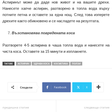
Аспиринът може да даде нов живот и на вашите дрехи.
Нанесете хапче аспирин, разтворено в топла вода върху
потните петна и оставете за една нощ. След това изперете
дрехите както обикновено и се насладете на резултата.
Възстановява повредената коса
Разтворете 4-5 аспирина в чаша топла вода и нанесете на
чиста коса. Оставете за 15 минути и изплакнете.
ТАГОВЕ
АСПИРИН
ЗДРАВА КОСА
КОСМЕТИКА
ПОЛЗИ
Facebook
X
Сподели
предишна статия
следваща статия