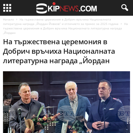
Начало
На тържествена церемония в Добрич връчиха Националната
литературна награда „Йордан Йовков” и отличието за принос за 2025 година
На
тържествена церемония в Добрич връчиха Националната литературна награда
„Йордан
На тържествена церемония в
Добрич връчиха Националната
литературна награда „Йордан