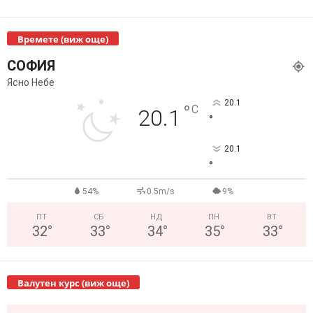
Времете (виж още)
СОФИЯ
Ясно Небе
20.1
°
C
20.1
°
20.1
°
54%
0.5m/s
9%
ПТ
СБ
НД
ПН
ВТ
32
°
33
°
34
°
35
°
33
°
Валутен курс (виж още)