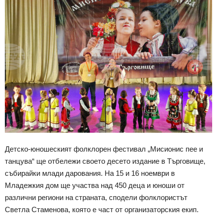
Детско-юношеският фолклорен фестивал „Мисионис пее и
танцува“ ще отбележи своето десето издание в Търговище,
събирайки млади дарования. На 15 и 16 ноември в
Младежкия дом ще участва над 450 деца и юноши от
различни региони на страната, сподели фолклористът
Светла Стаменова, която е част от организаторския екип.