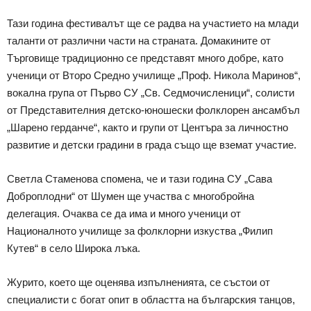
Тази година фестивалът ще се радва на участието на млади
таланти от различни части на страната. Домакините от
Търговище традиционно се представят много добре, като
ученици от Второ Средно училище „Проф. Никола Маринов“,
вокална група от Първо СУ „Св. Седмочисленици“, солисти
от Представителния детско-юношески фолклорен ансамбъл
„Шарено герданче“, както и групи от Центъра за личностно
развитие и детски градини в града също ще вземат участие.
Светла Стаменова спомена, че и тази година СУ „Сава
Доброплодни“ от Шумен ще участва с многобройна
делегация. Очаква се да има и много ученици от
Националното училище за фолклорни изкуства „Филип
Кутев“ в село Широка лъка.
Журито, което ще оценява изпълненията, се състои от
специалисти с богат опит в областта на българския танцов,