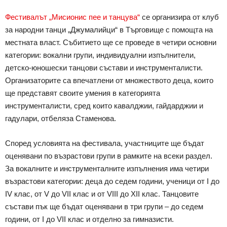
Фестивалът „Мисионис пее и танцува“
се организира от клуб
за народни танци „Джумалийци“ в Търговище с помощта на
местната власт. Събитието ще се проведе в четири основни
категории: вокални групи, индивидуални изпълнители,
детско-юношески танцови състави и инструменталисти.
Организаторите са впечатлени от множеството деца, които
ще представят своите умения в категорията
инструменталисти, сред които кавалджии, гайдарджии и
гадулари, отбеляза Стаменова.
Според условията на фестивала, участниците ще бъдат
оценявани по възрастови групи в рамките на всеки раздел.
За вокалните и инструменталните изпълнения има четири
възрастови категории: деца до седем години, ученици от I до
IV клас, от V до VII клас и от VIII до XII клас. Танцовите
състави пък ще бъдат оценявани в три групи – до седем
години, от I до VII клас и отделно за гимназисти.