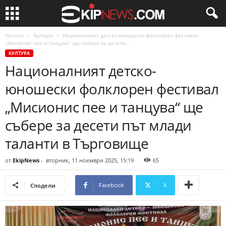
Начало
Култура
Националният детско-юношески фолклорен фестивал
„Мисионис пее и танцува“ ще събере за десети...
КУЛТУРА
Националният детско-
юношески фолклорен фестивал
„Мисионис пее и танцува“ ще
събере за десети път млади
таланти в Търговище
от
EkipNews
-
вторник, 11 ноември 2025, 15:19
65
Facebook
X
Сподели