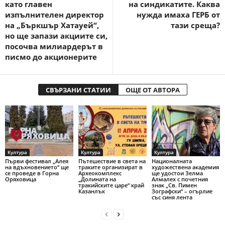
като главен
на синдикатите. Каква
изпълнителен директор
нужда имаха ГЕРБ от
на „Бъркшър Хатауей“,
тази среща?
но ще запази акциите си,
посочва милиардерът в
писмо до акционерите
СВЪРЗАНИ СТАТИИ
ОЩЕ ОТ АВТОРА
Култура
Култура
Култура
Първи фестивал „Алея
Пътешествие в света на
Националната
на вдъхновението“ ще
траките организират в
художествена академия
се проведе в Горна
Археокомплекс
ще удостои Зелма
Оряховица
„Долината на
Алмалех с почетния
тракийските царе“ край
знак „Св. Пимен
Казанлък
Зографски“ – огърлие
със синя лента