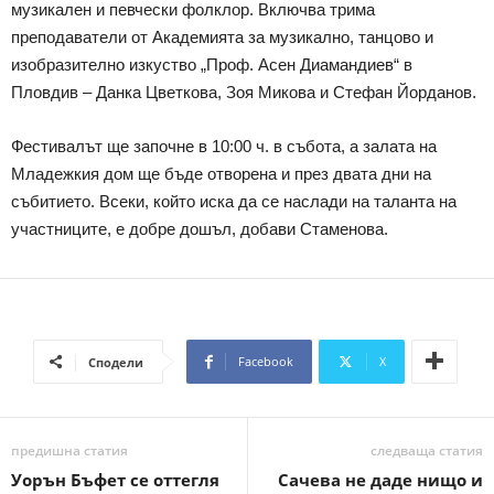
музикален и певчески фолклор. Включва трима
преподаватели от Академията за музикално, танцово и
изобразително изкуство „Проф. Асен Диамандиев“ в
Пловдив – Данка Цветкова, Зоя Микова и Стефан Йорданов.
Фестивалът ще започне в 10:00 ч. в събота, а залата на
Младежкия дом ще бъде отворена и през двата дни на
събитието. Всеки, който иска да се наслади на таланта на
участниците, е добре дошъл, добави Стаменова.
Facebook
X
Сподели
предишна статия
следваща статия
Уорън Бъфет се оттегля
Сачева не даде нищо и