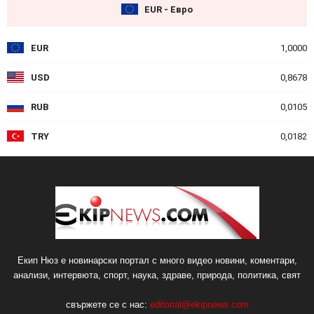
EUR - Евро
EUR
1,0000
USD
0,8678
RUB
0,0105
TRY
0,0182
Екип Нюз е новинарски портал с много видео новини, коментари,
анализи, интервюта, спорт, наука, здраве, природа, политика, свят
свържете се с нас:
editorial@ekipnews.com