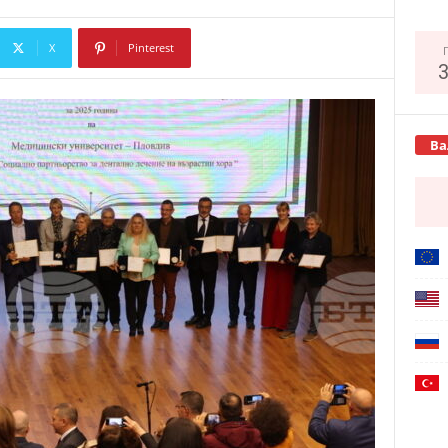
X
Pinterest
Copy URL
Ва