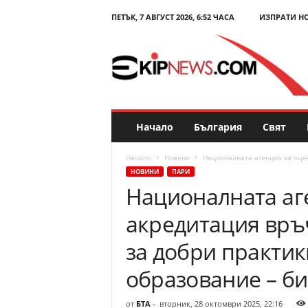
ПЕТЪК, 7 АВГУСТ 2026, 6:52 ЧАСА
ИЗПРАТИ Н
E
k
i
p
N
e
w
s
Начало
България
Свят
.
c
Начало
Новини
Националната агенция за оцен
o
НОВИНИ
ПАРИ
m
Националната аг
–
Н
акредитация връ
о
в
за добри практик
и
н
образование – би
и
и
от
БТА
-
вторник, 28 октомври 2025, 22:16
к