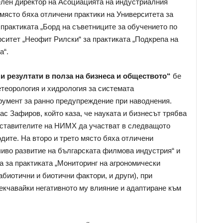
елен директор на Асоциацията на индустриалния
 място бяха отличени практики на Университета за
 практиката „Борд на съветниците за обучението по
рситет „Неофит Рилски“ за практиката „Подкрепа на
а“.
и резултати в полза на бизнеса и обществото“
бе
теорология и хидрология за системата
умент за ранно предупреждение при наводнения.
с Зафиров, който каза, че науката и бизнесът трябва
едставителите на НИМХ да участват в следващото
дите. На второ и трето място бяха отличени
иво развитие на българската филмова индустрия“ и
а за практиката „Мониторинг на агрономически
абиотични и биотични фактори, и други), при
екчавайки негативното му влияние и адаптиране към