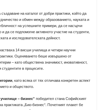
 създаване на каталог от добри практики, който да
дничество и обмен между образованието, науката и
публичност на успешните примери, да се насърчи
 и да се подпомогне активното участие на студенти,
ската и изследователската дейност.
частваха 14 висши училища и четири научни
практики. Оценяването беше извършено от
терии – като обществена значимост, иновативност,
и студентите в процесите.
тегории
, като всяка от тях отличава конкретен аспект
нието и обществото.
 училище – бизнес“
победител стана Софийският
а практиката „Био-бизнес“. Почетният плакет бе