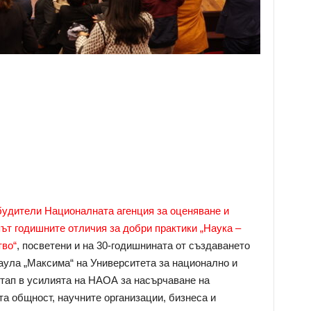
будители Националната агенция за оценяване и
ът годишните отличия за добри практики „Наука –
тво“
, посветени и на 30-годишнината от създаването
 аула „Максима“ на Университета за национално и
етап в усилията на НАОА за насърчаване на
 общност, научните организации, бизнеса и