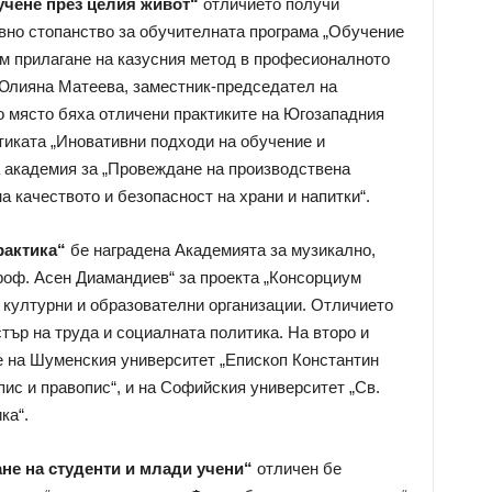
учене през целия живот“
отличието получи
вно стопанство за обучителната програма „Обучение
към прилагане на казусния метод в професионалното
 Юлияна Матеева, заместник-председател на
о място бяха отличени практиките на Югозападния
тиката „Иновативни подходи на обучение и
 академия за „Провеждане на производствена
а качеството и безопасност на храни и напитки“.
рактика“
бе наградена Академията за музикално,
роф. Асен Диамандиев“ за проекта „Консорциум
 културни и образователни организации. Отличието
тър на труда и социалната политика. На второ и
е на Шуменския университет „Епископ Константин
ис и правопис“, и на Софийския университет „Св.
ка“.
ане на студенти и млади учени“
отличен бе