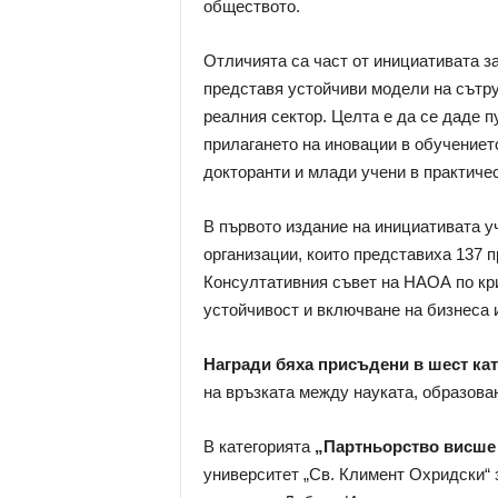
обществото.
Отличията са част от инициативата за
представя устойчиви модели на сътру
реалния сектор. Целта е да се даде 
прилагането на иновации в обучението
докторанти и млади учени в практиче
В първото издание на инициативата у
организации, които представиха 137 
Консултативния съвет на НАОА по кри
устойчивост и включване на бизнеса 
Награди бяха присъдени в шест ка
на връзката между науката, образова
В категорията
„Партньорство висше
университет „Св. Климент Охридски“ з