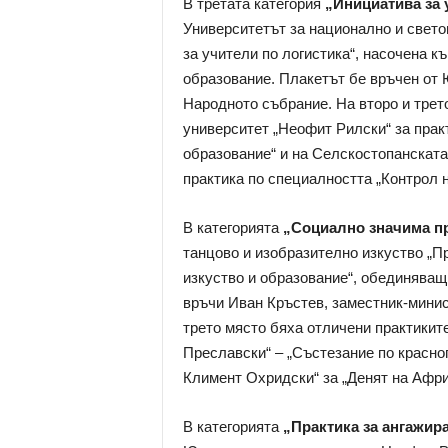
В третата категория
„Инициатива за 
Университетът за национално и свето
за учители по логистика“, насочена 
образование. Плакетът бе връчен от
Народното събрание. На второ и трет
университет „Неофит Рилски“ за прак
образование“ и на Селскостопанската
практика по специалността „Контрол н
В категорията
„Социално значима п
танцово и изобразително изкуство „П
изкуство и образование“, обединяващ
връчи Иван Кръстев, заместник-минис
трето място бяха отличени практикит
Преславски“ – „Състезание по красноп
Климент Охридски“ за „Денят на Афри
В категорията
„Практика за ангажир