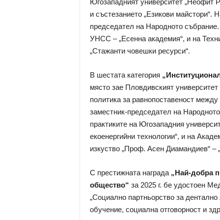
Югозападният университет „Неофит Ри
и състезанието „Езикови майстори“. 
председател на Народното събрание. 
УНСС – „Есенна академия“, и на Техн
„Стажанти човешки ресурси“.
В шестата категория
„Институционал
място зае Пловдивският университет
политика за равнопоставеност между 
заместник-председател на Народното 
практиките на Югозападния университ
екоенергийни технологии“, и на Акаде
изкуство „Проф. Асен Диамандиев“ – 
С престижната награда
„Най-добра п
общество“
за 2025 г. бе удостоен М
„Социално партньорство за дентално 
обучение, социална отговорност и здр