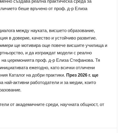
менно създава реална практическа среда за
личието беше връчено от проф. д-р Елиза
диалога между науката, висшето образование,
ция в доверие, качество и устойчиво развитие.
примери ще мотивира още повече висшите училища и
ртньорство, и да изграждат модели с реално
я на церемонията проф. д-р Елиза Стефанова. Тя
инициативата ежегодно, като всички отличени
ния Каталог на добри практики.
През 2026 г. ще
за най-активни работодатели и за медии, които
разование.
ели от академичните среди, научната общност, от