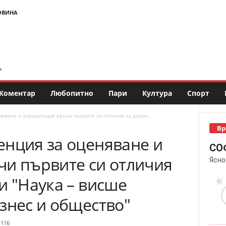
ОВИНА
Коментар
Любопитно
Пари
Култура
Спорт
яване и акредитация връчи първите си отличия за добри...
Вр
енция за оценяване и
СО
чи първите си отличия
Ясно
и "Наука – висше
знес и общество"
116