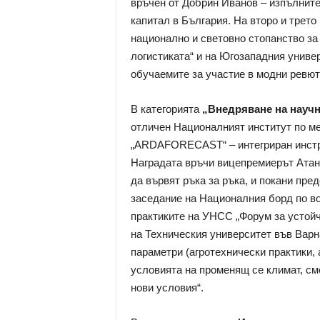
връчен от Добрин Иванов – изпълнит
капитал в България. На второ и трето
национално и световно стопанство за
логистиката“ и на Югозападния униве
обучаемите за участие в модни ревют
В категорията
„Внедряване на научн
отличен Националният институт по ме
„ARDAFORECAST“ – интегриран инстр
Наградата връчи вицепремиерът Атана
да вървят ръка за ръка, и покани пр
заседание на Националния борд по во
практиките на УНСС „Форум за устойч
на Техническия университет във Варн
параметри (агротехнически практики, 
условията на променящ се климат, см
нови условия“.