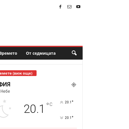
Времето
От седмицата
емете (виж още)
ФИЯ
 Небе
°
20.1
°
C
20.1
°
20.1