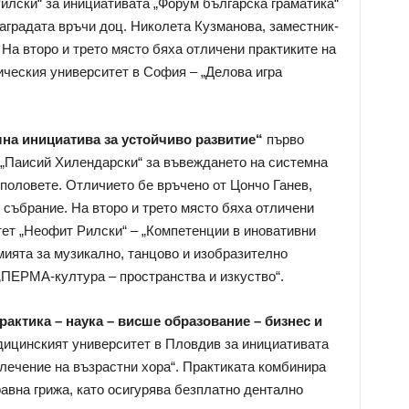
лски“ за инициативата „Форум българска граматика“
Наградата връчи доц. Николета Кузманова, заместник-
На второ и трето място бяха отличени практиките на
ическия университет в София – „Делова игра
на инициатива за устойчиво развитие“
първо
 „Паисий Хилендарски“ за въвеждането на системна
половете. Отличието бе връчено от Цончо Ганев,
събрание. На второ и трето място бяха отличени
ет „Неофит Рилски“ – „Компетенции в иновативни
мията за музикално, танцово и изобразително
„ПЕРМА-култура – пространства и изкуство“.
рактика – наука – висше образование – бизнес и
едицинският университет в Пловдив за инициативата
лечение на възрастни хора“. Практиката комбинира
авна грижа, като осигурява безплатно дентално