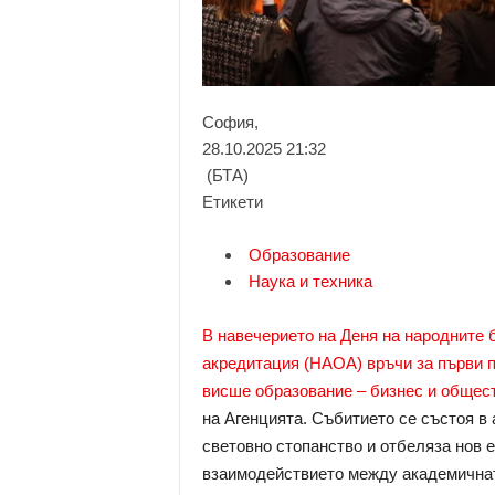
София,
28.10.2025 21:32
(БТА)
Етикети
Образование
Наука и техника
В навечерието на Деня на народните 
акредитация (НАОА) връчи за първи п
висше образование – бизнес и общес
на Агенцията. Събитието се състоя в
световно стопанство и отбеляза нов 
взаимодействието между академичната