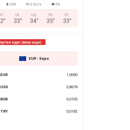
54%
0.5m/s
9%
ПТ
СБ
НД
ПН
ВТ
32
°
33
°
34
°
35
°
33
°
лутен курс (виж още)
EUR - Евро
EUR
1,0000
USD
0,8678
RUB
0,0105
TRY
0,0182