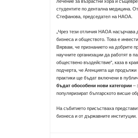
лечение за възрастни хора и същевре
студентите по дентална медицина. От
Стефанова, председател на НАОА.
„Чрез тези отличия НАОА насърчава 
бизнеса и обществото. Това е инвести
Вярвам, че признанието на добрите 
научните организации да работят в па
обществено въздействие“, каза в кра
подчерта, че Агенцията ще продължи 
практики ще бъдат включени в публич
бъдат обособени нови категории
– 
популяризират българското висше об
На събитието присъстваха представит
бизнеса и от държавните институции.