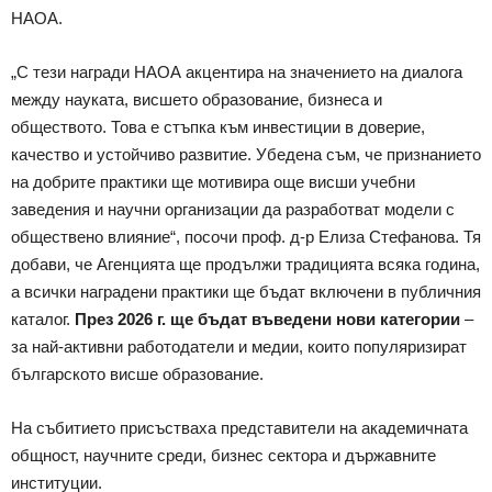
НАОА.
„С тези награди НАОА акцентира на значението на диалога
между науката, висшето образование, бизнеса и
обществото. Това е стъпка към инвестиции в доверие,
качество и устойчиво развитие. Убедена съм, че признанието
на добрите практики ще мотивира още висши учебни
заведения и научни организации да разработват модели с
обществено влияние“, посочи проф. д-р Елиза Стефанова. Тя
добави, че Агенцията ще продължи традицията всяка година,
а всички наградени практики ще бъдат включени в публичния
каталог.
През 2026 г. ще бъдат въведени нови категории
–
за най-активни работодатели и медии, които популяризират
българското висше образование.
На събитието присъстваха представители на академичната
общност, научните среди, бизнес сектора и държавните
институции.