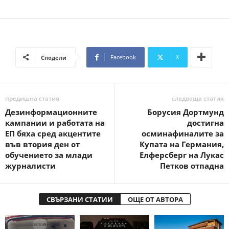
Facebook
X
Сподели
предишна статия
следваща статия
Дезинформационните
Борусия Дортмунд
кампании и работата на
достигна
ЕП бяха сред акцентите
осминафиналите за
във втория ден от
Купата на Германия,
обучението за млади
Елферсберг на Лукас
журналисти
Петков отпадна
СВЪРЗАНИ СТАТИИ
ОЩЕ ОТ АВТОРА