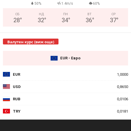
50%
1.4m/s
60%
СБ
НД
ПН
ВТ
СР
28
°
32
°
34
°
36
°
37
°
Валутен курс (виж още)
EUR - Евро
EUR
1,0000
USD
0,8650
RUB
0,0106
TRY
0,0181