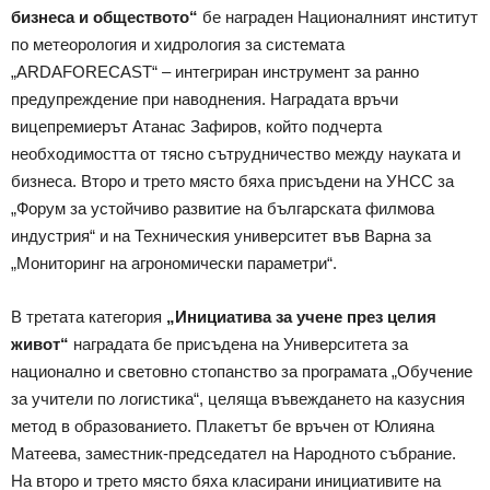
бизнеса и обществото“
бе награден Националният институт
по метеорология и хидрология за системата
„ARDAFORECAST“ – интегриран инструмент за ранно
предупреждение при наводнения. Наградата връчи
вицепремиерът Атанас Зафиров, който подчерта
необходимостта от тясно сътрудничество между науката и
бизнеса. Второ и трето място бяха присъдени на УНСС за
„Форум за устойчиво развитие на българската филмова
индустрия“ и на Техническия университет във Варна за
„Мониторинг на агрономически параметри“.
В третата категория
„Инициатива за учене през целия
живот“
наградата бе присъдена на Университета за
национално и световно стопанство за програмата „Обучение
за учители по логистика“, целяща въвеждането на казусния
метод в образованието. Плакетът бе връчен от Юлияна
Матеева, заместник-председател на Народното събрание.
На второ и трето място бяха класирани инициативите на