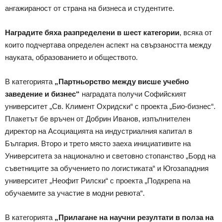
ангажираност от страна на бизнеса и студентите.
Наградите бяха разпределени в шест категории
, всяка от
които подчертава определен аспект на свързаността между
науката, образованието и обществото.
В категорията
„Партньорство между висше учебно
заведение и бизнес“
наградата получи Софийският
университет „Св. Климент Охридски“ с проекта „Био-бизнес“.
Плакетът бе връчен от Добрин Иванов, изпълнителен
директор на Асоциацията на индустриалния капитал в
България. Второ и трето място заеха инициативите на
Университета за национално и световно стопанство „Борд на
съветниците за обучението по логистиката“ и Югозападния
университет „Неофит Рилски“ с проекта „Подкрепа на
обучаемите за участие в модни ревюта“.
В категорията
„Прилагане на научни резултати в полза на