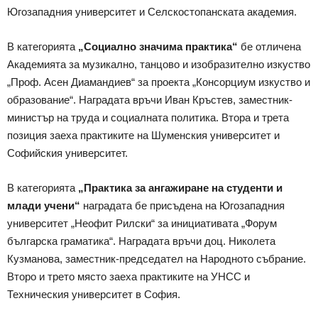
Югозападния университет и Селскостопанската академия.
В категорията
„Социално значима практика“
бе отличена
Академията за музикално, танцово и изобразително изкуство
„Проф. Асен Диамандиев“ за проекта „Консорциум изкуство и
образование“. Наградата връчи Иван Кръстев, заместник-
министър на труда и социалната политика. Втора и трета
позиция заеха практиките на Шуменския университет и
Софийския университет.
В категорията
„Практика за ангажиране на студенти и
млади учени“
наградата бе присъдена на Югозападния
университет „Неофит Рилски“ за инициативата „Форум
българска граматика“. Наградата връчи доц. Николета
Кузманова, заместник-председател на Народното събрание.
Второ и трето място заеха практиките на УНСС и
Техническия университет в София.