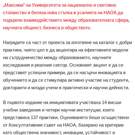
„Максима“ на Университета за национално и световно
стопанство и беляза нова стъпка в усилията на НАОА да
подкрепи взаимодействието между образователната сфера,
научната общност, бизнеса и обществото.
Наградите са част от проекта за изготвяне на каталог с добри
практики, чиято цел е да акцентира на ефективните модели
на сътрудничество между образованието, научните
изследвания и реалния сектор. Основният акцент е да се
представят успешни примери, да се насърчи иновацията в
обучението и да се стимулира активно участие на студенти,
докторанти и млади учени в практически и научни дейности.
В първото издание на инициативата участваха 14 висши
учебни заведения и четири научни институции, които
представиха 137 практики. Оценяването беше осъществено
от Консултативния съвет на НАОА, базирано на критерии
като обществена значимост, иновации, устойчивост и