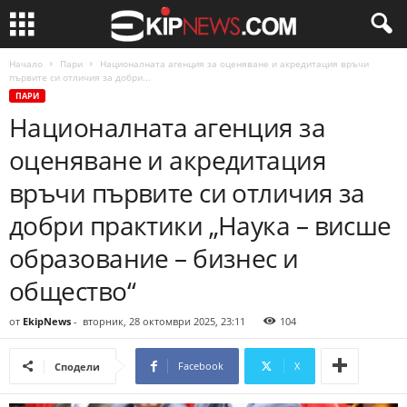
Начало
Пари
Националната агенция за оценяване и акредитация връчи
първите си отличия за добри...
ПАРИ
Националната агенция за
оценяване и акредитация
връчи първите си отличия за
добри практики „Наука – висше
образование – бизнес и
общество“
от
EkipNews
-
вторник, 28 октомври 2025, 23:11
104
Facebook
X
Сподели