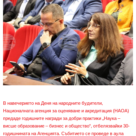
В навечерието на Деня на народните будители,
Националната агенция за оценяване и акредитация (НАОА)
предаде годишните награди за добри практики „Наука –
висше образование – бизнес и общество“, отбелязвайки 30-
годишнината на Агенцията. Събитието се проведе в аула