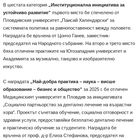
В шестата категория
„Институционална инициатива за
устойчиво развитие“
първото място бе спечелено от
Пловдивския университет „Паисий Хилендарски“ за
системната политика за равнопоставеност между половете.
Наградата бе връчена от Цончо Ганев, заместник-
председател на Народното събрание. На второ и трето място
бяха отличени практиките на Югозападния университет и
Академията за музикално, танцово и изобразително
изкуство.
С наградата
„Най-добра практика – наука – висше
образование – бизнес и общество“
за 2025 г. бе отличен
Медицинският университет в Пловдив за инициативата
„Социално партньорство за дентално лечение на възрастни
хора“. Проектът съчетава обучение, социална отговорност и
здравни услуги, предоставяйки безплатно дентално лечение
и практическо обучение за студентите. Наградата бе
връчена от проф. д-р Елиза Стефанова, председател на