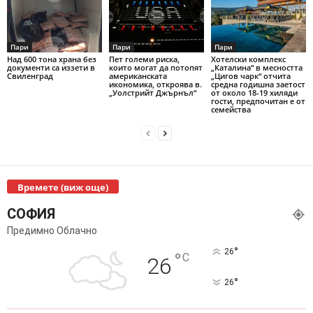
Пари
Пари
Пари
Над 600 тона храна без
Пет големи риска,
Хотелски комплекс
документи са иззети в
които могат да потопят
„Каталина“ в месността
Свиленград
американската
„Цигов чарк“ отчита
икономика, откроява в.
средна годишна заетост
„Уолстрийт Джърнъл“
от около 18-19 хиляди
гости, предпочитан е от
семейства
Времете (виж още)
СОФИЯ
Предимно Облачно
°
26
°
C
26
°
26