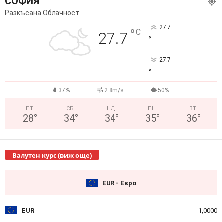
СОФИЯ
Разкъсана Облачност
27.7
°
C
27.7
°
27.7
°
37%
2.8m/s
50%
ПТ
СБ
НД
ПН
ВТ
28
°
34
°
34
°
35
°
36
°
Валутен курс (виж още)
EUR - Евро
EUR
1,0000