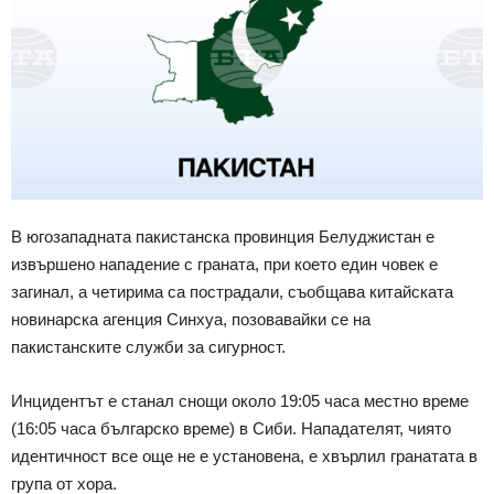
В югозападната пакистанска провинция Белуджистан е
извършено нападение с граната, при което един човек е
загинал, а четирима са пострадали, съобщава китайската
новинарска агенция Синхуа, позовавайки се на
пакистанските служби за сигурност.
Инцидентът е станал снощи около 19:05 часа местно време
(16:05 часа българско време) в Сиби. Нападателят, чиято
идентичност все още не е установена, е хвърлил гранатата в
група от хора.