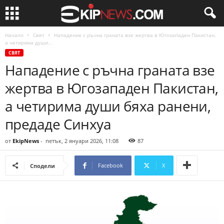
Начало
Свят
Нападение с ръчна граната взе жертва в Югозападен Пакистан,
а четирима души...
СВЯТ
Нападение с ръчна граната взе
жертва в Югозападен Пакистан,
а четирима души бяха ранени,
предаде Синхуа
от
EkipNews
-
петък, 2 януари 2026, 11:08
87
Facebook
X
Сподели