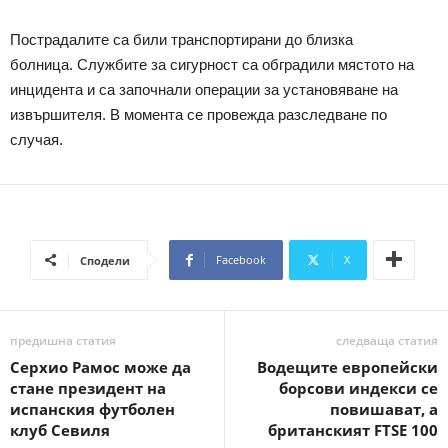
Пострадалите са били транспортирани до близка
болница. Службите за сигурност са обградили мястото на
инцидента и са започнали операции за установяване на
извършителя. В момента се провежда разследване по
случая.
Facebook
X
Сподели
предишна статия
следваща статия
Серхио Рамос може да
Водещите европейски
стане президент на
борсови индекси се
испанския футболен
повишават, а
клуб Севиля
британският FTSE 100