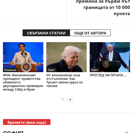
премина за първи път
границата от 10 000
пункта
СВЪРЗАНИ СТАТИИ
ОЩЕ ОТ АВТОРА
Новини
Свят
Свят
ФНА: Филипинският
От апокалипсис към
ПРЕГЛЕД НА ПЕЧАТА ...
президент приветства
отстъпление: Как
обявеното
Тръмп смени курса за
двуседмично примирие
часове
между САЩ и Иран
Времете (виж още)