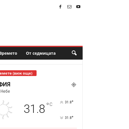
Времето
От седмицата
емете (виж още)
ФИЯ
 Небе
°
31.8
°
C
31.8
°
31.8