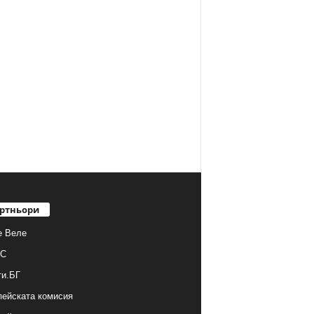
ртньори
е Веле
С
ти.БГ
ейската комисия