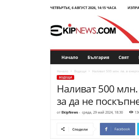
ЧЕТВЪРТЪК, 6 АВГУСТ 2026, 14:15 ЧАСА
ИЗПР
E
k
i
p
N
e
w
s
Начало
България
Свят
.
c
Начало
Водещи
Наливат 500 млн. лв. в енерги
o
ВОДЕЩИ
m
Наливат 500 млн.
–
Н
за да не поскъпн
о
в
и
от
EkipNews
-
сряда, 29 май 2024, 18:30
13
н
и
Facebook
Сподели
и
к