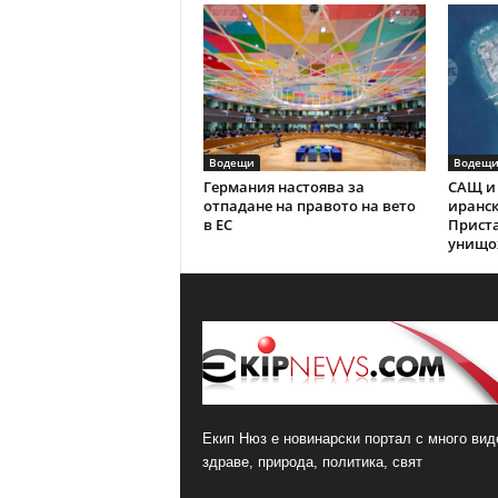
Водещи
Водещ
Германия настоява за
САЩ и 
отпадане на правото на вето
иранск
в ЕС
Прист
унищо
Екип Нюз е новинарски портал с много виде
здраве, природа, политика, свят