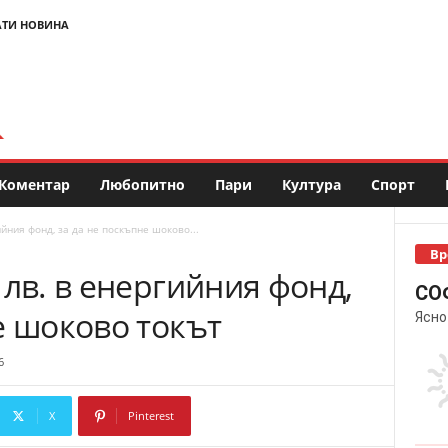
АТИ НОВИНА
Коментар
Любопитно
Пари
Култура
Спорт
йния фонд, за да не поскъпне шоково...
Вр
 лв. в енергийния фонд,
СО
е шоково токът
Ясно
6
X
Pinterest