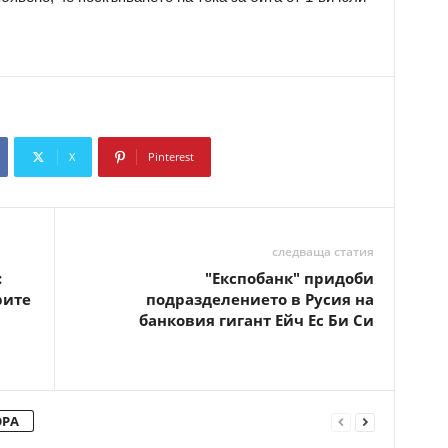
X
Pinterest
Copy URL
следваща статия
:
"Експобанк" придоби
рите
подразделението в Русия на
банковия гигант Ейч Ес Би Си
ОРА