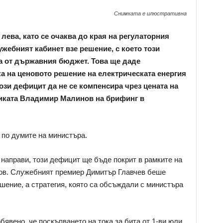
Снимката е илюстративна
лева, като се очаква до края на регулаторния
ужебният кабинет взе решение, с което този
а от държавния бюджет. Това ще даде
а на ценовото решение на електрическата енергия
ози дефицит да не се компенсира чрез цената на
тиката Владимир Малинов на брифинг в
 по думите на министъра.
 направи, този дефицит ще бъде покрит в рамките на
ов. Служебният премиер Димитър Главчев беше
ешение, а стратегия, която са обсъждали с министъра
бявено, че поскъпването на тока за бита от 1-ви юли