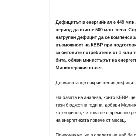
Дефицитът в енергийния е 449 млн. 
период да стигне 500 млн. лева. Сл
натрупан дефицит да се компенсир
възможност на КЕВР при подготовк
за битовите потребители от 1 юли т
бита, обяви министърът на енерге
Министерския съвет.
Държавата ще покрие целия дефицит,
На базата на анализа, който КЕВР ще
тази бюджетна година, добави Малин
категоричен, че това не е временно р
на енергетиката повече от месец.
Припомняме, че в средата на май бе о