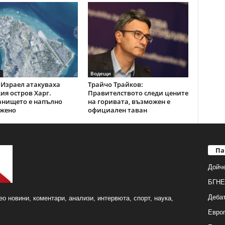
и
Водещи
Израел атакуваха
Трайчо Трайков:
ия остров Харг.
Правителството следи цените
анището е напълно
на горивата, възможен е
жено
официален таван
Па
Дойч
БГНЕ
Деба
о новини, коментари, анализи, интервюта, спорт, наука,
Европ