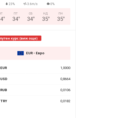
23%
3.6m/s
0%
ЧТ
ПТ
СБ
НД
ПН
34
°
34
°
34
°
35
°
35
°
лутен курс (виж още)
EUR - Евро
EUR
1,0000
USD
0,8664
RUB
0,0106
TRY
0,0182