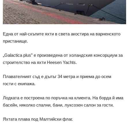
Една от най-скъпите яхти в света акостира на варненското
пристанище.
„Galactica plus” е произведена от холандския консорциум за
строителство на яхти Heesen Yachts.
Плавателният съд е дълъг 34 метра и приема до осем
гости с екипажа.
Лодката е построена по поръчка на клиента. На борда й има
басейн, няколко спални, бани, луксозен салон за гости.
Яхтата плава под Малтийски флаг.