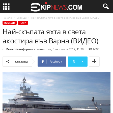
Начало
Водещи
Най-скъпата яхта в света акостира във Варна (ВИДЕО)
ВОДЕЩИ
ПАРИ
Най-скъпата яхта в света
акостира във Варна (ВИДЕО)
от
Рени Никифорова
-
четвъртък, 5 октомври 2017, 11:38
6690
Facebook
X
Сподели