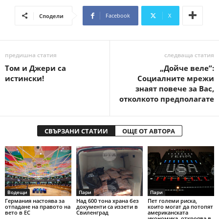
Facebook
X
Сподели
предишна статия
следваща статия
Том и Джери са
„Дойче веле”:
истински!
Социалните мрежи
знаят повече за Вас,
отколкото предполагате
СВЪРЗАНИ СТАТИИ
ОЩЕ ОТ АВТОРА
Водещи
Пари
Пари
Германия настоява за
Над 600 тона храна без
Пет големи риска,
отпадане на правото на
документи са иззети в
които могат да потопят
вето в ЕС
Свиленград
американската
икономика, откроява в.