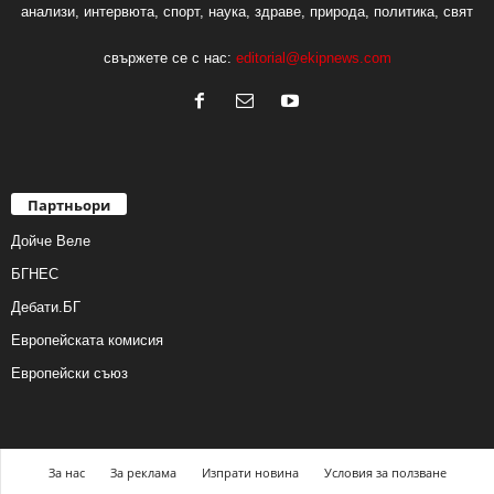
анализи, интервюта, спорт, наука, здраве, природа, политика, свят
свържете се с нас:
editorial@ekipnews.com
Партньори
Дойче Веле
БГНЕС
Дебати.БГ
Европейската комисия
Европейски съюз
За нас
За реклама
Изпрати новина
Условия за ползване