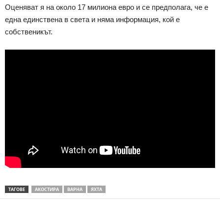
Оценяват я на около 17 милиона евро и се предполага, че е
една единствена в света и няма информация, кой е
собственикът.
ТАГОВЕ
АКОСТИРА
ВАРНА
ЯХТА