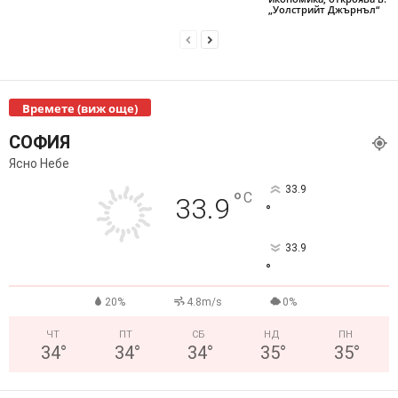
„Уолстрийт Джърнъл“
Времете (виж още)
СОФИЯ
Ясно Небе
33.9
°
C
33.9
°
33.9
°
20%
4.8m/s
0%
ЧТ
ПТ
СБ
НД
ПН
34
°
34
°
34
°
35
°
35
°