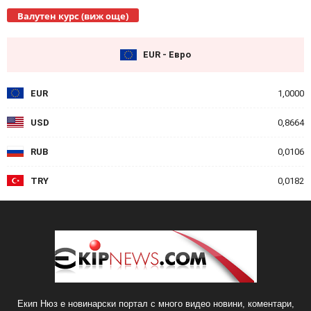
Валутен курс (виж още)
EUR - Евро
EUR
1,0000
USD
0,8664
RUB
0,0106
TRY
0,0182
Екип Нюз е новинарски портал с много видео новини, коментари,