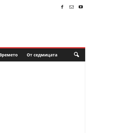
Времето
От седмицата