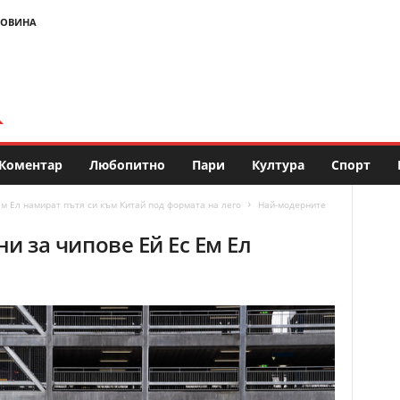
НОВИНА
Коментар
Любопитно
Пари
Култура
Спорт
м Ел намират пътя си към Китай под формата на лего
Най-модерните
 за чипове Ей Ес Ем Ел