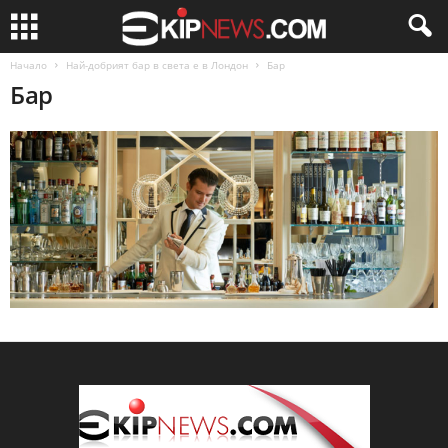
Начало
Най-добрият бар в света е в Лондон
Бар
Бар