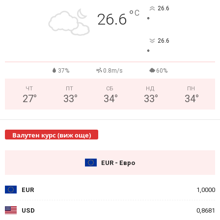
26.6
°
C
26.6
°
26.6
°
37%
0.8m/s
60%
ЧТ
ПТ
СБ
НД
ПН
27
°
33
°
34
°
33
°
34
°
Валутен курс (виж още)
EUR - Евро
EUR
1,0000
USD
0,8681