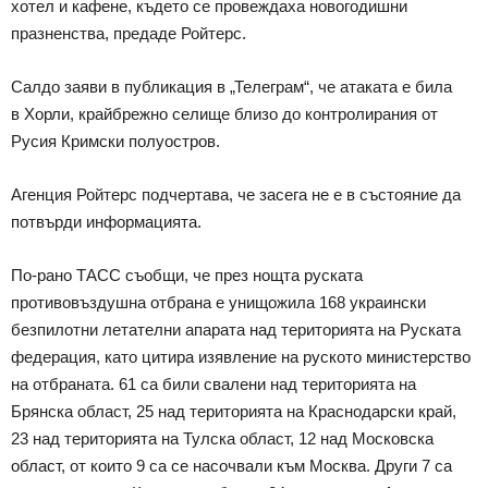
хотел и кафене, където се провеждаха новогодишни
празненства, предаде Ройтерс.
Салдо заяви в публикация в „Телеграм“, че атаката е била
в Хорли, крайбрежно селище близо до контролирания от
Русия Кримски полуостров.
Агенция Ройтерс подчертава, че засега не е в състояние да
потвърди информацията.
По-рано ТАСС съобщи, че през нощта руската
противовъздушна отбрана е унищожила 168 украински
безпилотни летателни апарата над територията на Руската
федерация, като цитира изявление на руското министерство
на отбраната. 61 са били свалени над територията на
Брянска област, 25 над територията на Краснодарски край,
23 над територията на Тулска област, 12 над Московска
област, от които 9 са се насочвали към Москва. Други 7 са