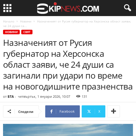
Начало
Новини
Назначеният от Русия губернатор на Херсонска област заяви,
че 24 души са...
НОВИНИ
СВЯТ
Назначеният от Русия
губернатор на Херсонска
област заяви, че 24 души са
загинали при удари по време
на новогодишните празненства
от
БТА
-
четвъртък, 1 януари 2026, 10:07
131
Facebook
X
Сподели