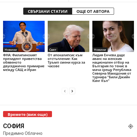
СВЪРЗАНИ СТАТИИ
ОЩЕ ОТ АВТОРА
Новини
Свят
Новини
ФНА: Филипинският
От апокалипсис към
Лидия Енчева даде
президент приветства
отстъпление: Как
аванс на женския
обявеното
Тръмп смени курса за
национален отбор на
двуседмично примирие
часове
България по тенис в
между САЩ и Иран
мача срещу Република
Северна Македония от
турнира "Били Джийн
Кинг Къп"
Времете (виж още)
СОФИЯ
Предимно Облачно