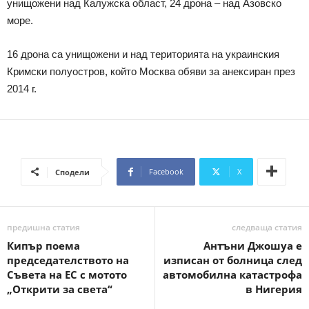
унищожени над Калужска област, 24 дрона – над Азовско
море.
16 дрона са унищожени и над територията на украинския
Кримски полуостров, който Москва обяви за анексиран през
2014 г.
Facebook
X
Сподели
предишна статия
следваща статия
Кипър поема
Антъни Джошуа е
председателството на
изписан от болница след
Съвета на ЕС с мотото
автомобилна катастрофа
„Открити за света“
в Нигерия