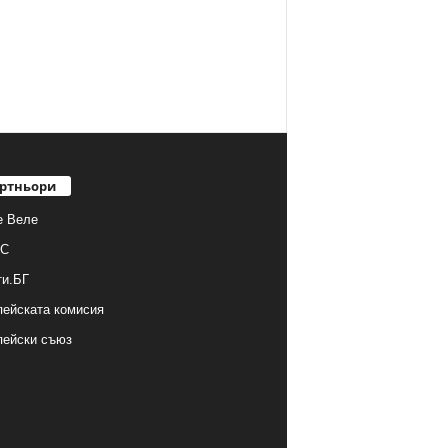
ртньори
е Веле
С
ти.БГ
ейската комисия
пейски съюз