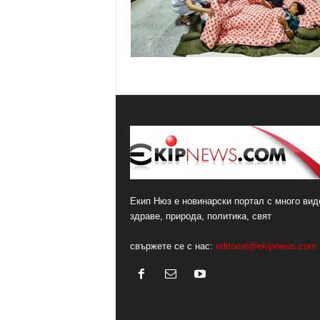
о
м
е
н
т
а
р
и
Екип Нюз е новинарски портал с много виде
здраве, природа, политика, свят
свържете се с нас:
editorial@ekipnews.com