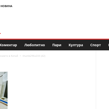
 НОВИНА
Коментар
Любопитно
Пари
Култура
Спорт
ението в Китай
thumb296x233 (42)