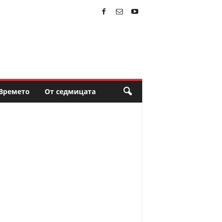
Времето
От седмицата