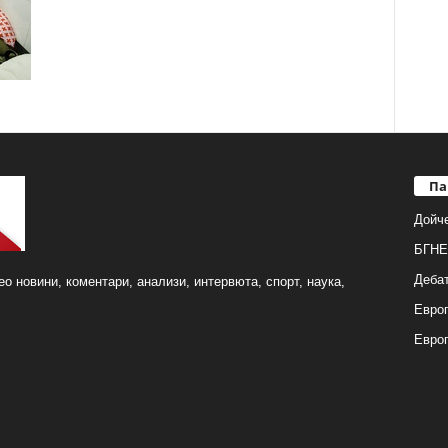
Па
Дойч
БГНЕ
Деба
о новини, коментари, анализи, интервюта, спорт, наука,
Европ
Евро