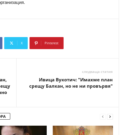
организация.
X
Pinterest
Copy URL
следваща статия
ан,
Ивица Вукотич: "Имахме план
рещу
срещу Балкан, но не ни провървя"
ано
ОРА