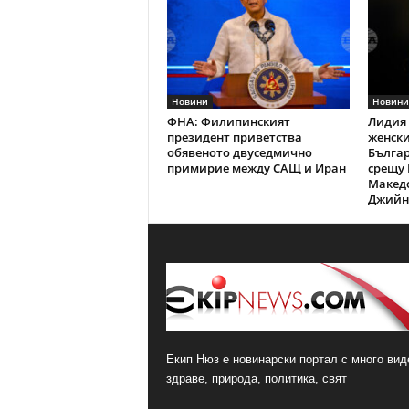
Новини
Новини
ФНА: Филипинският
Лидия 
президент приветства
женски
обявеното двуседмично
Българ
примирие между САЩ и Иран
срещу 
Македо
Джийн 
Екип Нюз е новинарски портал с много виде
здраве, природа, политика, свят