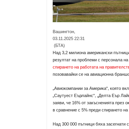
Вашингтон,
03.11.2025 22:31
(БТА)
Над 3,2 милиона американски пътници
резултат на проблеми с персонала н
спирането на работата на правителст
позовавайки се на авиационна браншо
„Авиокомпании за Америка“, която вк
„Саутуест Еърлайнс“, „Делта Еър Лайн
заяви, че 16% от закъсненията през 
в сравнение с 5% преди спирането на
Над 300 000 пътници бяха засегнати с