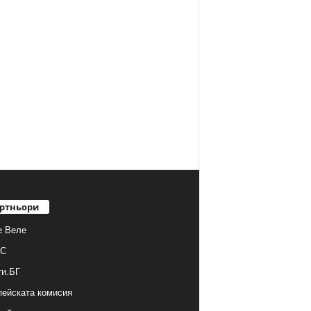
ртньори
е Веле
С
ти.БГ
ейската комисия