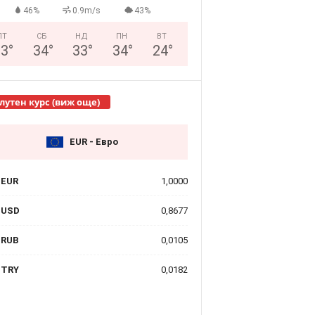
46%
0.9m/s
43%
ПТ
СБ
НД
ПН
ВТ
33
°
34
°
33
°
34
°
24
°
лутен курс (виж още)
EUR - Евро
EUR
1,0000
USD
0,8677
RUB
0,0105
TRY
0,0182