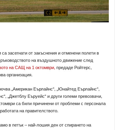
 са засегнати от закъснения и отменени полети в
а ръководството на въздушното движение след
вото на САЩ на 1 октомври,
предаде Ройтерс,
ва организация.
лючва „Американ Еърлайнс“, „Юнайтед Еърлайнс“,
с“, „Джетблу Еъруейс“ и други големи превозвачи,
октомври са били причинени от проблеми с персонала
 работата на правителството.
амо в петък – най-лошия ден от спирането на