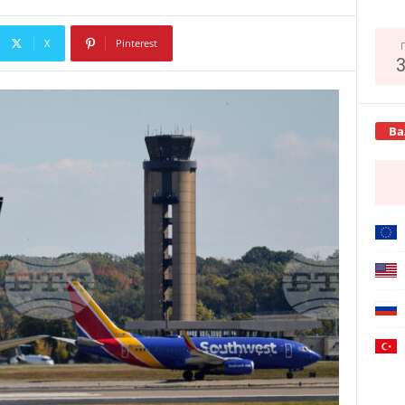
X
Pinterest
Copy URL
Ва