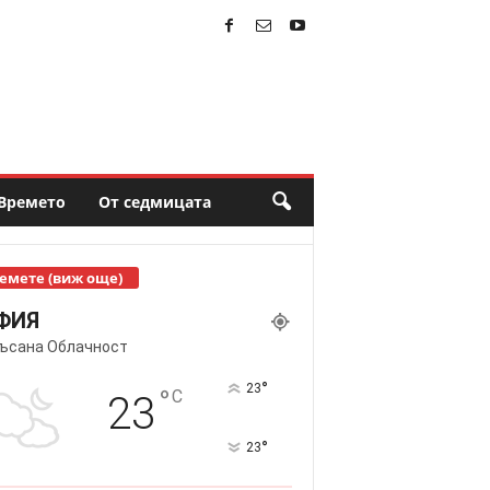
Времето
От седмицата
емете (виж още)
ФИЯ
ъсана Облачност
°
23
°
C
23
°
23