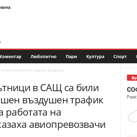
ОВИНА
Коментар
Любопитно
Пари
Култура
Спорт
са били засегнати от нарушен въздушeн...
Вр
ътници в САЩ са били
СО
рушен въздушeн трафик
Разк
а работата на
казаха авиопревозвачи