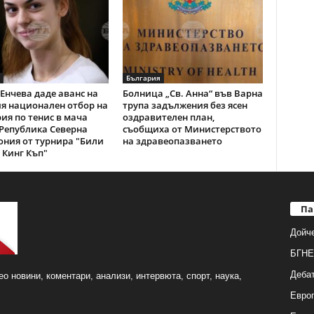
България
Енчева даде аванс на
Болница „Св. Анна“ във Варна
я национален отбор на
трупа задължения без ясен
ия по тенис в мача
оздравителен план,
Република Северна
съобщиха от Министерството
ния от турнира "Били
на здравеопазването
Кинг Къп"
Па
Дойч
БГНЕ
Деба
о новини, коментари, анализи, интервюта, спорт, наука,
Европ