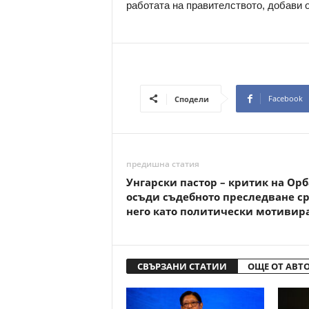
работата на правителството, добави 
Facebook
Сподели
предишна статия
Унгарски пастор – критик на Орб
осъди съдебното преследване с
него като политически мотивир
СВЪРЗАНИ СТАТИИ
ОЩЕ ОТ АВТ