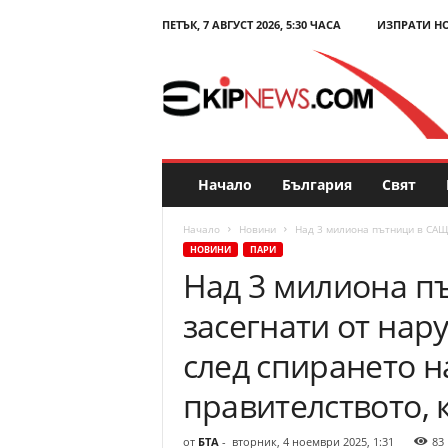
ПЕТЪК, 7 АВГУСТ 2026, 5:30 ЧАСА
ИЗПРАТИ Н
E
k
i
p
N
e
w
s
Начало
България
Свят
.
c
Начало
Новини
Над 3 милиона пътници в САЩ 
o
НОВИНИ
ПАРИ
m
Над 3 милиона п
–
Н
засегнати от на
о
в
след спирането н
и
н
правителството, 
и
и
от
БТА
-
вторник, 4 ноември 2025, 1:31
83
к