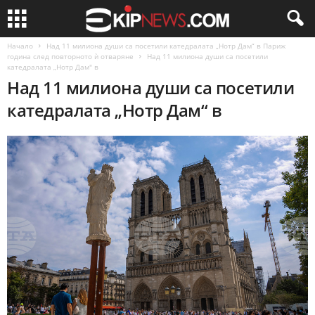
Начало
Над 11 милиона души са посетили катедралата „Нотр Дам“ в Париж
година след повторното ѝ отваряне
Над 11 милиона души са посетили
катедралата „Нотр Дам" в
Над 11 милиона души са посетили
катедралата „Нотр Дам“ в