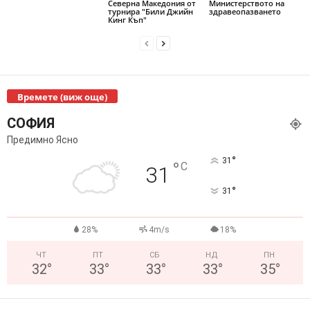
Северна Македония от
Министерството на
турнира "Били Джийн
здравеопазването
Кинг Къп"
Времете (виж още)
СОФИЯ
Предимно Ясно
°
31
°
C
31
°
31
28%
4m/s
18%
ЧТ
ПТ
СБ
НД
ПН
32
°
33
°
33
°
33
°
35
°