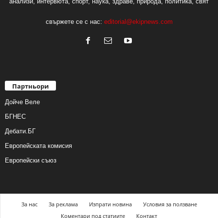
анализи, интервюта, спорт, наука, здраве, природа, политика, свят
свържете се с нас:
editorial@ekipnews.com
Партньори
Дойче Веле
БГНЕС
Дебати.БГ
Европейската комисия
Европейски съюз
За нас
За реклама
Изпрати новина
Условия за ползване
Коментари под статиите
Контакт