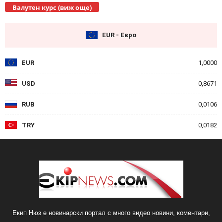
Валутен курс (виж още)
EUR - Евро
EUR
1,0000
USD
0,8671
RUB
0,0106
TRY
0,0182
Екип Нюз е новинарски портал с много видео новини, коментари,