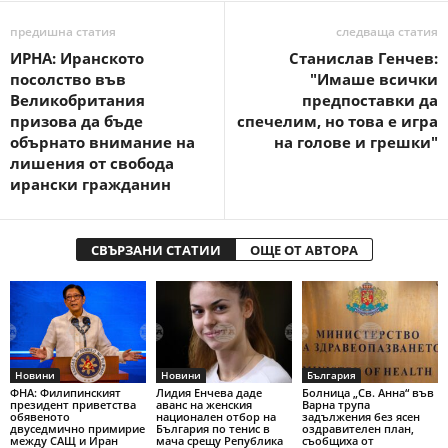
предишна статия
следваща статия
ИРНА: Иранското
Станислав Генчев:
посолство във
"Имаше всички
Великобритания
предпоставки да
призова да бъде
спечелим, но това е игра
обърнато внимание на
на голове и грешки"
лишения от свобода
ирански гражданин
СВЪРЗАНИ СТАТИИ
ОЩЕ ОТ АВТОРА
Новини
Новини
България
ФНА: Филипинският
Лидия Енчева даде
Болница „Св. Анна“ във
президент приветства
аванс на женския
Варна трупа
обявеното
национален отбор на
задължения без ясен
двуседмично примирие
България по тенис в
оздравителен план,
между САЩ и Иран
мача срещу Република
съобщиха от