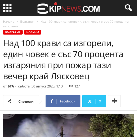
Начало
България
Над 100 крави са изгорели, един човек е със 70 процента
изгаряния...
БЪЛГАРИЯ
НОВИНИ
Над 100 крави са изгорели,
един човек е със 70 процента
изгаряния при пожар тази
вечер край Лясковец
от
БТА
-
събота, 30 август 2025, 1:13
127
Facebook
X
Сподели