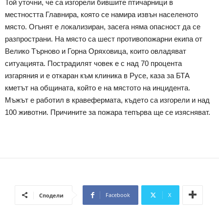
Той уточни, че са изгорели бившите птичарници в
местността Главнира, която се намира извън населеното
място. Огънят е локализиран, засега няма опасност да се
разпространи. На място са шест противопожарни екипа от
Велико Търново и Горна Оряховица, които овладяват
ситуацията. Пострадилят човек е с над 70 процента
изгаряния и е откаран към клиника в Русе, каза за БТА
кметът на общината, който е на мястото на инцидента.
Мъжът е работил в кравефермата, където са изгорели и над
100 животни. Причините за пожара тепърва ще се изясняват.
Facebook
X
Сподели