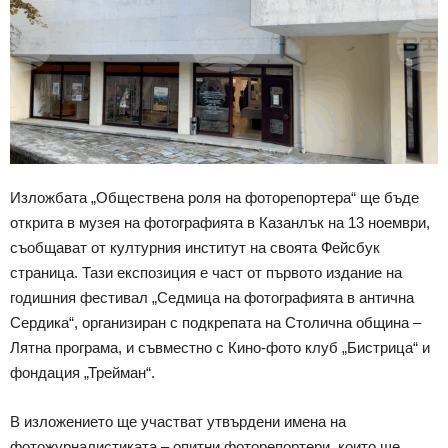
Изложбата „Обществена роля на фоторепортера“ ще бъде
открита в музея на фотографията в Казанлък на 13 ноември,
съобщават от културния институт на своята Фейсбук
страница. Тази експозиция е част от първото издание на
годишния фестивал „Седмица на фотографията в антична
Сердика“, организиран с подкрепата на Столична община –
Лятна програма, и съвместно с Кино-фото клуб „Бистрица“ и
фондация „Трейман“.
В изложението ще участват утвърдени имена на
фотожурналистиката – опитни фоторепортери, които ще