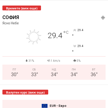
Времете (виж още)
СОФИЯ
Ясно Небе
29.4
°
C
29.4
°
29.4
°
31%
1.6m/s
5%
ПТ
СБ
НД
ПН
ВТ
30
°
33
°
34
°
34
°
36
°
Валутен курс (виж още)
EUR - Евро