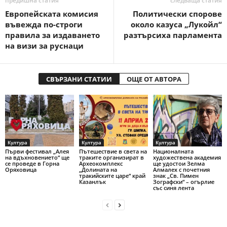
предишна статия
следваща статия
Европейската комисия
Политически спорове
въвежда по-строги
около казуса „Лукойл“
правила за издаването
разтърсиха парламента
на визи за руснаци
СВЪРЗАНИ СТАТИИ
ОЩЕ ОТ АВТОРА
Култура
Култура
Култура
Първи фестивал „Алея
Пътешествие в света на
Националната
на вдъхновението“ ще
траките организират в
художествена академия
се проведе в Горна
Археокомплекс
ще удостои Зелма
Оряховица
„Долината на
Алмалех с почетния
тракийските царе“ край
знак „Св. Пимен
Казанлък
Зографски“ – огърлие
със синя лента