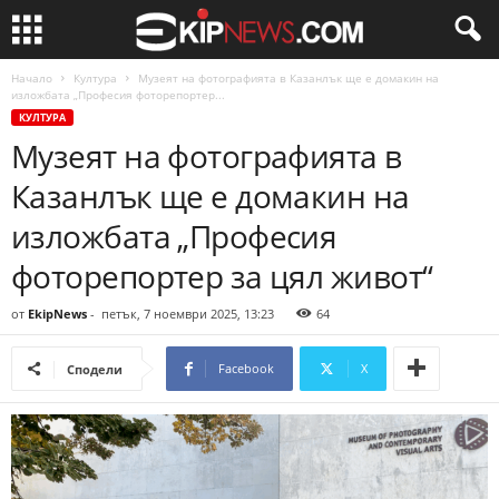
Начало
Култура
Музеят на фотографията в Казанлък ще е домакин на
изложбата „Професия фоторепортер...
КУЛТУРА
Музеят на фотографията в
Казанлък ще е домакин на
изложбата „Професия
фоторепортер за цял живот“
от
EkipNews
-
петък, 7 ноември 2025, 13:23
64
Facebook
X
Сподели