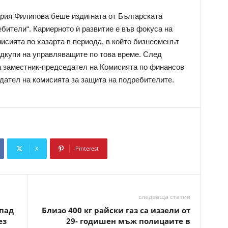
рия Филипова беше издигната от Българската
бители“. Кариерното ѝ развитие е във фокуса на
мисията по хазарта в периода, в който бизнесменът
дкупи на управляващите по това време. След
за заместник-председател на Комисията по финансов
едател на комисията за защита на подребителите.
X
Pinterest
Copy URL
следваща статия
пад
Близо 400 кг райски газ са иззели от
ез
29- годишен мъж полицаите в