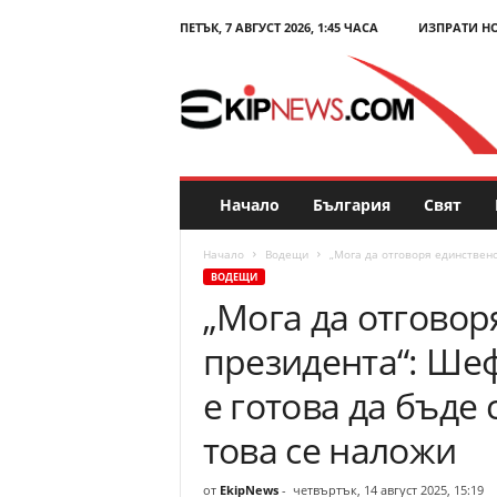
ПЕТЪК, 7 АВГУСТ 2026, 1:45 ЧАСА
ИЗПРАТИ Н
E
k
i
p
N
e
w
s
Начало
България
Свят
.
c
Начало
Водещи
„Мога да отговоря единствено 
o
ВОДЕЩИ
m
„Мога да отговор
–
Н
президента“: Шеф
о
в
е готова да бъде
и
н
това се наложи
и
и
от
EkipNews
-
четвъртък, 14 август 2025, 15:19
к