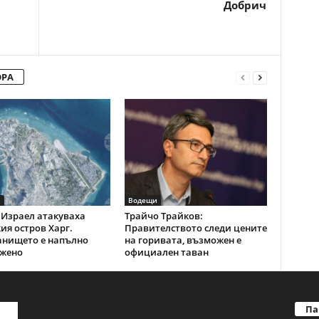
Добрич
ОРА
и
Водещи
Израел атакуваха
Трайчо Трайков:
ия остров Харг.
Правителството следи цените
анището е напълно
на горивата, възможен е
жено
официален таван
Па