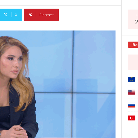
X
Pinterest
Copy URL
Ва