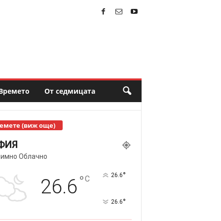
Времето
От седмицата
емете (виж още)
ФИЯ
имно Облачно
°
26.6
°
C
26.6
°
26.6