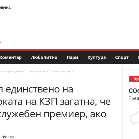
ОВИНА
Коментар
Любопитно
Пари
Култура
Спорт
на президента“: Шефката на КЗП загатна, че е...
Вр
я единствено на
СО
ката на КЗП загатна, че
Пред
 служебен премиер, ако
108