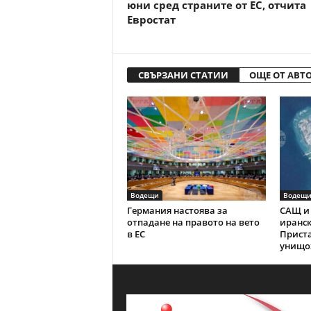
юни сред страните от ЕС, отчита
Евростат
СВЪРЗАНИ СТАТИИ
ОЩЕ ОТ АВТ
Водещи
Водещ
Германия настоява за
САЩ и 
отпадане на правото на вето
иранск
в ЕС
Прист
унищо