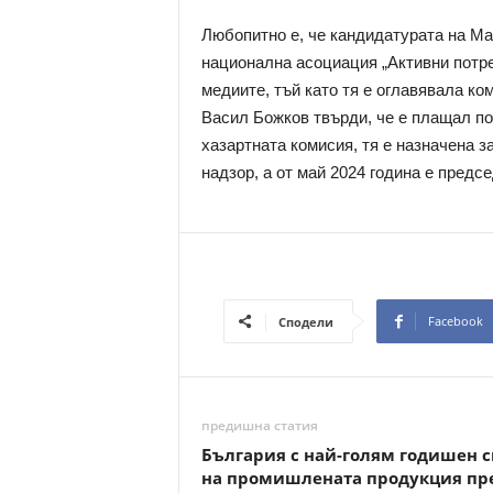
Любопитно е, че кандидатурата на Ма
национална асоциация „Активни потре
медиите, тъй като тя е оглавявала ко
Васил Божков твърди, че е плащал по
хазартната комисия, тя е назначена 
надзор, а от май 2024 година е предс
Facebook
Сподели
предишна статия
България с най-голям годишен с
на промишлената продукция пр