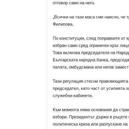
отговор само на него.
„Всички на тази маса сме наясно, че
Филипова.
По конституция, след поправките от к
избран само сред ограничен кръг лиц
Това включва председателя на Народ
Българската народна банка, председ
палата, омбудсмана или негов замест
Тази регулация стесни правомощията 
председател, като част от усилията 
служебни кабинети.
Към момента няма основания да стра
избори. Президентът държи в ръцете 
политическа криза или разпускане на