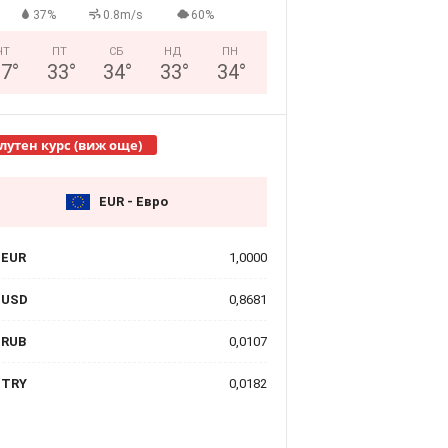
37%
0.8m/s
60%
ЧТ
ПТ
СБ
НД
ПН
27
°
33
°
34
°
33
°
34
°
лутен курс (виж още)
EUR - Евро
EUR
1,0000
USD
0,8681
RUB
0,0107
TRY
0,0182