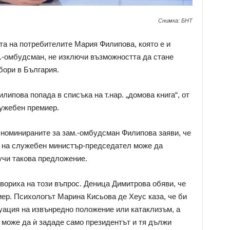
Снимка: БНТ
а на потребителите Мария Филипова, която е и
м.-омбудсман, не изключи възможността да стане
бори в България.
ипова попада в списъка на т.нар. „домова книга“, от
лужебен премиер.
номинираните за зам.-омбудсман Филипова заяви, че
а на служебен министър-председател може да
учи такова предложение.
овориха на този въпрос. Деница Димитрова обяви, че
ер. Психологът Марина Кисьова де Хеус каза, че би
туация на извънредно положение или катаклизъм, а
 може да ѝ зададе само президентът и тя дължи