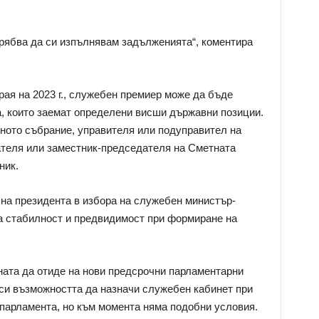
 трябва да си изпълнявам задълженията“, коментира
рая на 2023 г., служебен премиер може да бъде
а, които заемат определени висши държавни позиции.
ното събрание, управителя или подуправител на
ателя или заместник-председателя на Сметната
ник.
на президента в избора на служебен министър-
за стабилност и предвидимост при формиране на
ната да отиде на нови предсрочни парламентарни
си възможността да назначи служебен кабинет при
 парламента, но към момента няма подобни условия.