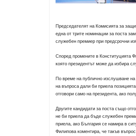
Председателят на Комисията за защит
една от трите номинации за поста за
служебен премиер при предсрочни из
Според промените в Конституцията Фил
която президентът може да избира с
По време на публично изслушване на 
на въпроса дали би приела позицият
отговори само на президента, ако пол
Другите кандидати за поста също отг
не би приела да бъде служебен преми
приела, ако България се намира в си
Филипова коментира, че такъв въпрос