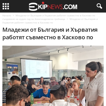
Начало
Младежи от България и Хърватия работят съвместно в Хасково по
създаване на аудио гид за Александровска гробница
Младежи от България и
Хърватия работят съвместно в Хасково по
Младежи от България и Хърватия
работят съвместно в Хасково по