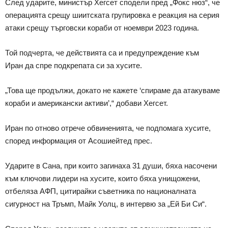
След ударите, министър Хегсет сподели пред „Фокс нюз“, че
операцията срещу шиитската групировка е реакция на серия
атаки срещу търговски кораби от ноември 2023 година.
Той подчерта, че действията са и предупреждение към
Иран да спре подкрепата си за хусите.
„Това ще продължи, докато не кажете ‘спираме да атакуваме
кораби и американски активи’,“ добави Хегсет.
Иран по отново отрече обвиненията, че подпомага хусите,
според информация от Асошиейтед прес.
Ударите в Сана, при които загинаха 31 души, бяха насочени
към ключови лидери на хусите, които бяха унищожени,
отбеляза АФП, цитирайки съветника по националната
сигурност на Тръмп, Майк Уолц, в интервю за „Ей Би Си“.