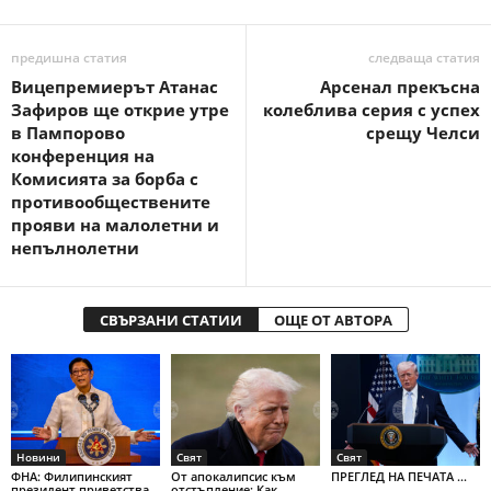
предишна статия
следваща статия
Вицепремиерът Атанас
Арсенал прекъсна
Зафиров ще открие утре
колеблива серия с успех
в Пампорово
срещу Челси
конференция на
Комисията за борба с
противообществените
прояви на малолетни и
непълнолетни
СВЪРЗАНИ СТАТИИ
ОЩЕ ОТ АВТОРА
Новини
Свят
Свят
ФНА: Филипинският
От апокалипсис към
ПРЕГЛЕД НА ПЕЧАТА ...
президент приветства
отстъпление: Как