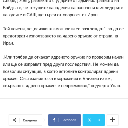
Според Уолц, разликата с ударите от администрацията на
Байдън е, че текущите нападения са насочени към лидерите
на хусите и САЩ ще търси отговорност от Иран.
Той поясни, че „всички възможности се разглеждат“, за да се
предотврати използването на ядрено оръжие от страна на
Иран.
„Или трябва да откажат ядреното оръжие по проверим начин,
или ще се изправят пред други последствия. Не можем да
позволим ситуация, в която аятолите контролират ядрени
оръжия. Състезанието за въоръжения в Близкия изток,
свързано с ядрено оръжие, е неприемливо,“ подчерта Уолц.
Facebook
X
Сподели