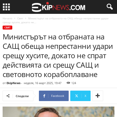
Начало
Свят
Министърът на отбраната на САЩ обеща непрестанни удари
срещу хусите, докато не...
СВЯТ
Министърът на отбраната на
САЩ обеща непрестанни удари
срещу хусите, докато не спрат
действията си срещу САЩ и
световното корабоплаване
от
EkipNews
-
неделя, 16 март 2025, 19:47
124
Facebook
X
Сподели