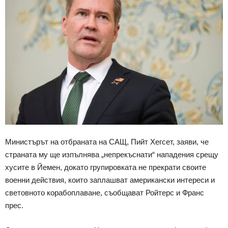
Министърът на отбраната на САЩ, Пийт Хегсет, заяви, че
страната му ще изпълнява „непрекъснати“ нападения срещу
хусите в Йемен, докато групировката не прекрати своите
военни действия, които заплашват американски интереси и
световното корабоплаване, съобщават Ройтерс и Франс
прес.