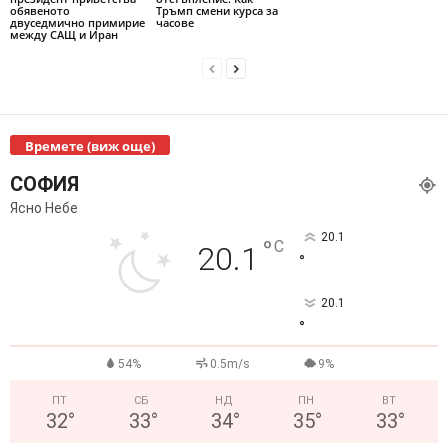
обявеното
Тръмп смени курса за
двуседмично примирие
часове
между САЩ и Иран
Времете (виж още)
СОФИЯ
Ясно Небе
20.1
°
C
20.1
°
20.1
°
54%
0.5m/s
9%
ПТ
СБ
НД
ПН
ВТ
32
°
33
°
34
°
35
°
33
°