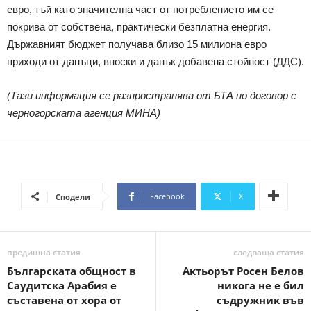
евро, тъй като значителна част от потреблението им се
покрива от собствена, практически безплатна енергия.
Държавният бюджет получава близо 15 милиона евро
приходи от данъци, вноски и данък добавена стойност (ДДС).
(Тази информация се разпространява от БТА по договор с
черногорската агенция МИНА)
Facebook
X
Сподели
предишна статия
следваща статия
Българската общност в
Актьорът Росен Белов
Саудитска Арабия е
никога не е бил
съставена от хора от
съдружник във