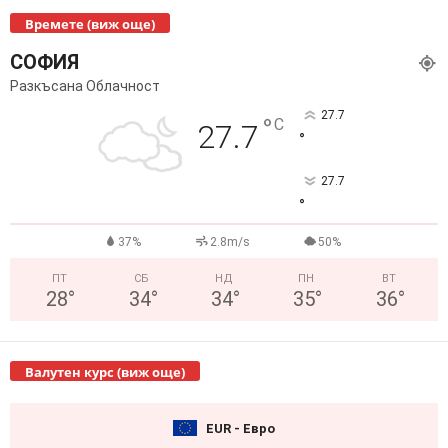
Времете (виж още)
СОФИЯ
Разкъсана Облачност
27.7
°
C
27.7
°
27.7
°
37%
2.8m/s
50%
ПТ
СБ
НД
ПН
ВТ
28
°
34
°
34
°
35
°
36
°
Валутен курс (виж още)
EUR - Евро