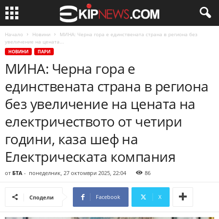
Начало
Новини
МИНА: Черна гора е единствената страна в региона без
увеличение на цената...
НОВИНИ
ПАРИ
МИНА: Черна гора е
единствената страна в региона
без увеличение на цената на
електричеството от четири
години, каза шеф на
Електрическата компания
от
БТА
-
понеделник, 27 октомври 2025, 22:04
86
Facebook
X
Сподели