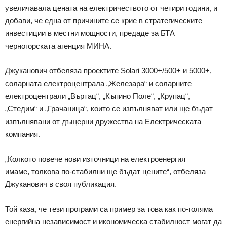
увеличавала цената на електричеството от четири години, и
добави, че една от причините се крие в стратегическите
инвестиции в местни мощности, предаде за БТА
черногорската агенция МИНА.
Джуканович отбеляза проектите Solari 3000+/500+ и 5000+,
соларната електроцентрала „Железара“ и соларните
електроцентрали „Въртац“, „Къпино Поле“, „Крупац“,
„Стедим“ и „Грачаница“, които се изпълняват или ще бъдат
изпълнявани от дъщерни дружества на Електрическата
компания.
„Колкото повече нови източници на електроенергия
имаме, толкова по-стабилни ще бъдат цените“, отбеляза
Джуканович в своя публикация.
Той каза, че тези програми са пример за това как по-голяма
енергийна независимост и икономическа стабилност могат да