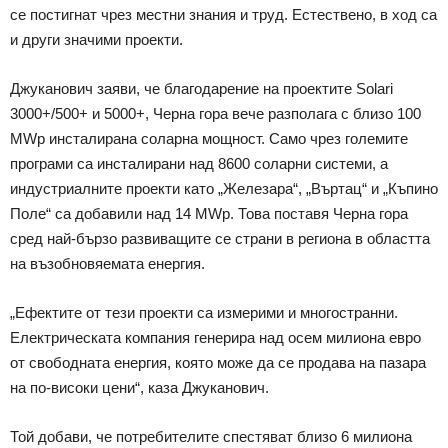
се постигнат чрез местни знания и труд. Естествено, в ход са
и други значими проекти.
Джуканович заяви, че благодарение на проектите Solari
3000+/500+ и 5000+, Черна гора вече разполага с близо 100
MWp инсталирана соларна мощност. Само чрез големите
програми са инсталирани над 8600 соларни системи, а
индустриалните проекти като „Железара“, „Въртац“ и „Къпино
Поле“ са добавили над 14 MWp. Това поставя Черна гора
сред най-бързо развиващите се страни в региона в областта
на възобновяемата енергия.
„Ефектите от тези проекти са измерими и многостранни.
Електрическата компания генерира над осем милиона евро
от свободната енергия, която може да се продава на пазара
на по-високи цени“, каза Джуканович.
Той добави, че потребителите спестяват близо 6 милиона