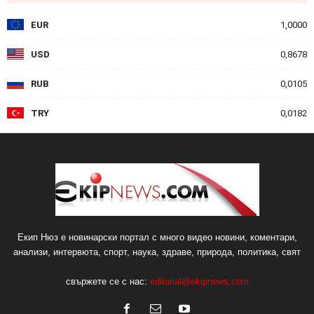
EUR
1,0000
USD
0,8678
RUB
0,0105
TRY
0,0182
Екип Нюз е новинарски портал с много видео новини, коментари,
анализи, интервюта, спорт, наука, здраве, природа, политика, свят
свържете се с нас:
editorial@ekipnews.com