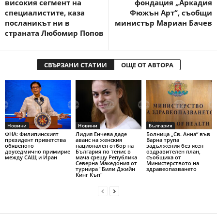
високия сегмент на
фондация „Аркадия
специалистите, каза
Фюжън Арт“, съобщи
посланикът ни в
министър Мариан Бачев
страната Любомир Попов
СВЪРЗАНИ СТАТИИ
ОЩЕ ОТ АВТОРА
Новини
Новини
България
ФНА: Филипинският
Лидия Енчева даде
Болница „Св. Анна“ във
президент приветства
аванс на женския
Варна трупа
обявеното
национален отбор на
задължения без ясен
двуседмично примирие
България по тенис в
оздравителен план,
между САЩ и Иран
мача срещу Република
съобщиха от
Северна Македония от
Министерството на
турнира "Били Джийн
здравеопазването
Кинг Къп"