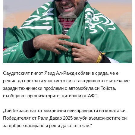
Саудитският пилот Язид Ал-Ражди обяви в сряда, че е
решил да прекрати участието си в тазгодишното състезание
заради технически проблеми с автомобила си Тойота,
съобщават организаторите, цитирани от АФП.
„Той бе засегнат от механични неизправности на колата си.
Победителят от Рали Дакар 2025 загуби възможностите си
за добро класиране и реши да се оттегли.“