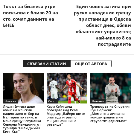
Токът за бизнеса утре
Един човек загина при
поскъпва с близо 20 на
руско нападение срещу
сто, сочат данните на
пристанища в Одеска
БНЕБ
област днес, обяви
областният управител;
най-малко 8 са
пострадалите
СВЪРЗАНИ СТАТИИ
ОЩЕ ОТ АВТОРА
Новини
Спорт
Новини
Лидия Енчева даде
Хари Кейн след
Треньорът на Спортинг
аванс на женския
победата над Реал
Руи Боржеш:
национален отбор на
Мадрид: „Байерн ще се
„Моментна липса на
България по тенис в
опита да играе по
концентрацията ни
мача срещу Република
същия начин и на
струва твърде скъпо“
Северна Македония от
реванша“
турнира "Били Джийн
Кинг Къп"