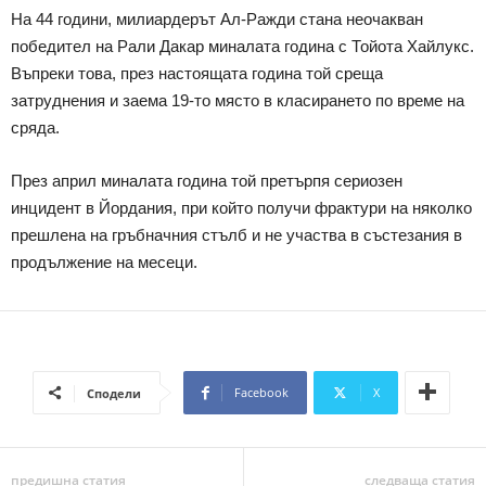
На 44 години, милиардерът Ал-Ражди стана неочакван
победител на Рали Дакар миналата година с Тойота Хайлукс.
Въпреки това, през настоящата година той среща
затруднения и заема 19-то място в класирането по време на
сряда.
През април миналата година той претърпя сериозен
инцидент в Йордания, при който получи фрактури на няколко
прешлена на гръбначния стълб и не участва в състезания в
продължение на месеци.
Facebook
X
Сподели
предишна статия
следваща статия