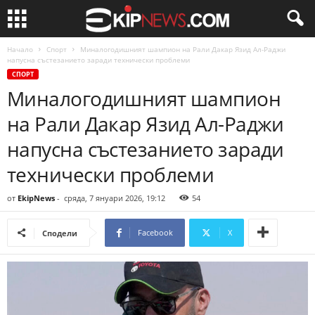
Начало
Спорт
Миналогодишният шампион на Рали Дакар Язид Ал-Раджи
напусна състезанието заради технически проблеми
СПОРТ
Миналогодишният шампион
на Рали Дакар Язид Ал-Раджи
напусна състезанието заради
технически проблеми
от
EkipNews
-
сряда, 7 януари 2026, 19:12
54
Facebook
X
Сподели