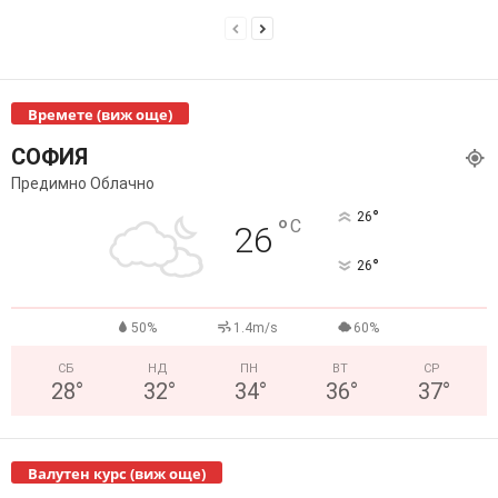
Времете (виж още)
СОФИЯ
Предимно Облачно
°
26
°
C
26
°
26
50%
1.4m/s
60%
СБ
НД
ПН
ВТ
СР
28
°
32
°
34
°
36
°
37
°
Валутен курс (виж още)