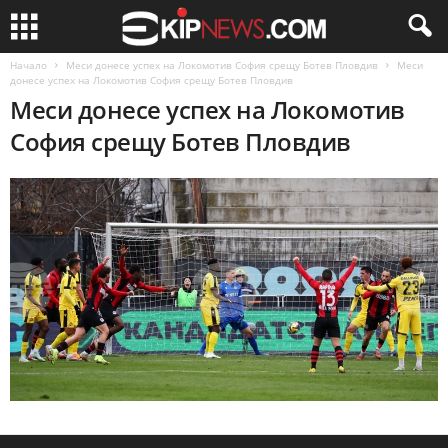
Начало
Меси донесе успех на Локомотив София срещу Ботев Пловдив
Меси
донесе успех на Локомотив София срещу Ботев Пловдив
Меси донесе успех на Локомотив
София срещу Ботев Пловдив