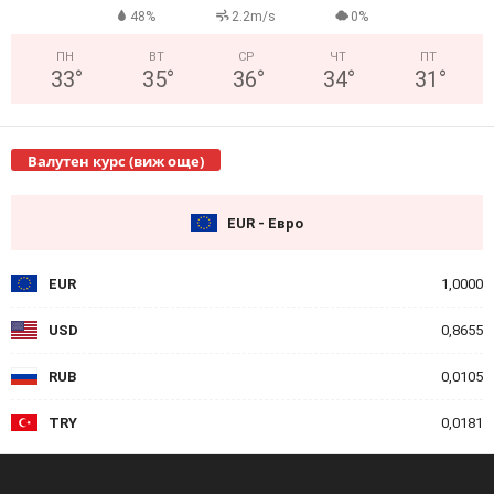
48%
2.2m/s
0%
ПН
ВТ
СР
ЧТ
ПТ
33
°
35
°
36
°
34
°
31
°
Валутен курс (виж още)
EUR - Евро
EUR
1,0000
USD
0,8655
RUB
0,0105
TRY
0,0181