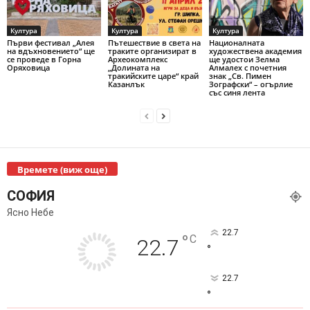
Култура
Култура
Култура
Първи фестивал „Алея
Пътешествие в света на
Националната
на вдъхновението“ ще
траките организират в
художествена академия
се проведе в Горна
Археокомплекс
ще удостои Зелма
Оряховица
„Долината на
Алмалех с почетния
тракийските царе“ край
знак „Св. Пимен
Казанлък
Зографски“ – огърлие
със синя лента
Времете (виж още)
СОФИЯ
Ясно Небе
22.7
°
C
22.7
°
22.7
°