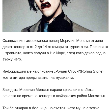
Скандалният американски певец Мерилин Менсън отменя
девет концерта от 2 до 14 октомври от турнето си. Причината
– травмата, която получи в Ню Йорк, след като декор падна
върху него.
Информацията е на списание „Ролинг Стоун“(Rolling Stone),
което цитира представител на музиканта.
Звездата Мерилин Менсън нарани крака си в събота
вечерта по време на концерт в нюйоркския район Манхатън.
Той бе откаран в болница, но състоянието му не е тежко.