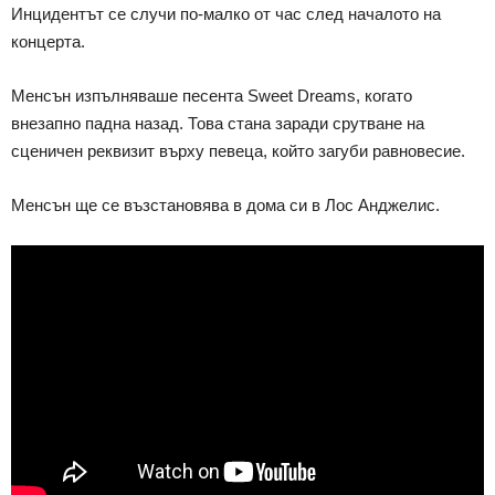
Инцидентът се случи по-малко от час след началото на
концерта.
Менсън изпълняваше песента Sweet Dreams, когато
внезапно падна назад. Това стана заради срутване на
сценичен реквизит върху певеца, който загуби равновесие.
Менсън ще се възстановява в дома си в Лос Анджелис.