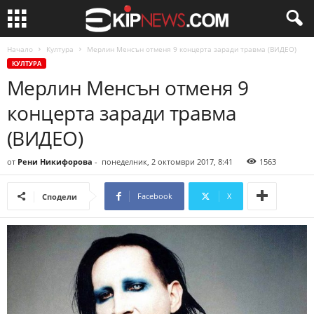
Начало
Култура
Мерлин Менсън отменя 9 концерта заради травма (ВИДЕО)
КУЛТУРА
Мерлин Менсън отменя 9
концерта заради травма
(ВИДЕО)
от
Рени Никифорова
-
понеделник, 2 октомври 2017, 8:41
1563
Facebook
X
Сподели