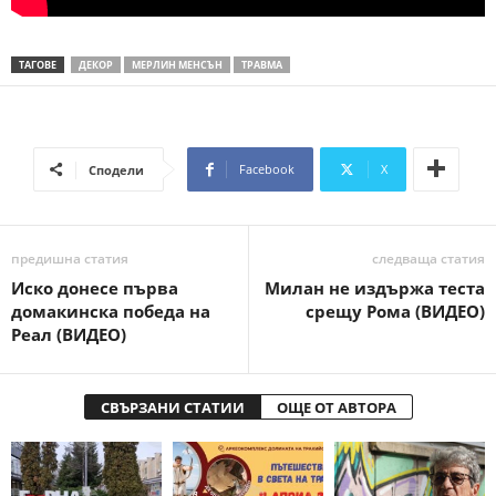
ТАГОВЕ
ДЕКОР
МЕРЛИН МЕНСЪН
ТРАВМА
Facebook
X
Сподели
предишна статия
следваща статия
Иско донесе първа
Милан не издържа теста
домакинска победа на
срещу Рома (ВИДЕО)
Реал (ВИДЕО)
СВЪРЗАНИ СТАТИИ
ОЩЕ ОТ АВТОРА